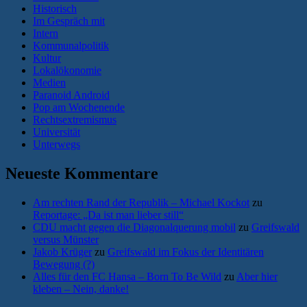
Historisch
Im Gespräch mit
Intern
Kommunalpolitik
Kultur
Lokalökonomie
Medien
Paranoid Android
Pop am Wochenende
Rechtsextremismus
Universität
Unterwegs
Neueste Kommentare
Am rechten Rand der Republik – Michael Kockot
zu
Reportage: „Da ist man lieber still“
CDU macht gegen die Diagonalquerung mobil
zu
Greifswald
versus Münster
Jakob Krüger
zu
Greifswald im Fokus der Identitären
Bewegung (?)
Alles für den FC Hansa – Born To Be Wild
zu
Aber hier
kleben – Nein, danke!