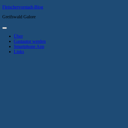
Zum
Fleischervorstadt-Blog
Inhalt
Greifswald Galore
springen
Primäres
Menü
Über
Gastautor werden
Smartphone App
Links