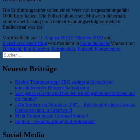
Die Entführungsopfer sollen einen Wert von insgesamt ungefähr
1000 Euro haben. Die Polizei fahndet seit Mittwoch fieberhaft,
konnte aber bislang noch keinen Fahnungserfolg vermelden.
Endlich mal was los!
Veröffentlicht am
11. August 2013
2. Oktober 2020
von
Fleischervorstadt-Blog
Veröffentlicht in
Gerüchteküche
Markiert mit
Diebstahl
,
Koi-Karpfen
,
Kriminalität
,
Polizei
8 Kommentare
Suchen
nach:
Neueste Beiträge
Rechte Trümmertruppe IBG zerlegt sich noch vor
konstituierender Bürgerschaftssitzung
Wer geht in Greifswald bei den Montagsdemonstrationen auf
die Straße?
„Wir fordern ein Nürnberg 2.0“ —Redebeitrag einer Corona-
Demonstration in Greifswald
Mehr Protest gegen Corona-Proteste!
Impfen – Verantwortung und Solidarität!
Social Media