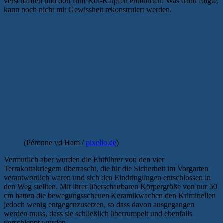
verschafften und dort fünf Koi-Karpfen entführten. Was dann folgte,
kann noch nicht mit Gewissheit rekonstruiert werden.
(Péronne vd Ham /
pixelio.de
)
Vermutlich aber wurden die Entführer von den vier
Terrakottakriegern überrascht, die für die Sicherheit im Vorgarten
verantwortlich waren und sich den Eindringlingen entschlossen in
den Weg stellten. Mit ihrer überschaubaren Körpergröße von nur 50
cm hatten die bewegungsscheuen Keramikwachen den Kriminellen
jedoch wenig entgegenzusetzen, so dass davon ausgegangen
werden muss, dass sie schließlich überrumpelt und ebenfalls
verschleppt wurden.