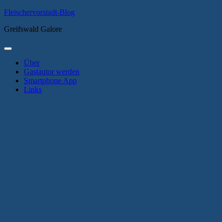
Zum
Fleischervorstadt-Blog
Inhalt
Greifswald Galore
springen
Primäres
Menü
Über
Gastautor werden
Smartphone App
Links