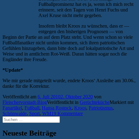
Fußballprominenz hat es ja, wenn ich mich recht
erinnere, seit den Tagen von Henri Fuchs und
Axel Kruse nicht mehr gegeben.
Insofern bleibt Kroos zu wünschen, dass er —
entgegen den bisherigen Prognosen — von
Beginn der Partie an auf dem Platz steht. Und wenn schon so viele
Fußballfanatiker nicht umhin kommen, sich ihren patriotischen
Gefühlen hinzugeben, dann bitte doch auf lokalpatriotische Art und
Weise und in amtlichem Rot-Weiß. Daran hätten sogar noch die
Engländer ihre Freude.
*Update*
Wie mir gerade mitgeteilt wurde, endete Kroos‘ Ausleihe am 30.06.,
danke für die Korrektur.
Veröffentlicht am
6. Juli 2010
2. Oktober 2020
von
Fleischervorstadt-Blog
Veröffentlicht in
Gerüchteküche
Markiert mit
Fanartikel
,
Fußball
,
Hansa Rostock
,
Kroos
,
Patriotismus
,
Schönwalde
,
Sport
,
WM
19 Kommentare
Suchen
nach:
Neueste Beiträge