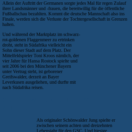
Allein der Auftritt der Germanen sorgte jedes Mal für regen Zulauf
ihrer Landsmänner und -frauen, die bereitwillig für die öffentliche
Fußballschau bezahlten. Kommt die deutsche Mannschaft also ins
Finale, werden sich die Verluste der Tochtergesellschaft in Grenzen
halten.
Und während der Marktplatz im schwarz-
rot-goldenen Flaggenmeer zu ertrinken
droht, steht in Südafrika vielleicht ein
Sohn dieser Stadt auf dem Platz. Der
Mittelfeldspieler Toni Kroos nämlich, der
vier Jahre für Hansa Rostock spielte und
seit 2006 bei den Münchener Bayern
unter Vertrag steht, ist geborener
Greifswalder, derzeit an Bayer
Leverkusen ausgeliehen, und durfte mit
nach Südafrika reisen.
SCHÖNWALDER JUNG IM
AUFGEBOT
Als originaler Schönwalder Jung spielte er
zwischen seinem achten und dreizehnten
Lebensjahr für den GSC. Und hiesige