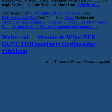
Ringes, welcher seinen Träger unsichtbar werden lässt – nimmt das
„Ein
tragische, letztlich fatale Schicksal seinen Lauf.
weiterlesen
→
Netz
Veröffentlicht am
6. November 2013
11. April 2015
von
der
Fleischervorstadt-Blog
Veröffentlicht in
Kultur
Markiert mit
Beliebigkeit
Alexander Frank Zieglarski
,
Frederike Duggen
,
Lutz Jesse
,
Marco
—
Bahr
,
Susanne Kreckel
,
Theater Vorpommern
4 Kommentare
André
Rößler
inszeniert
Weiter so! — Wannie de Wijns DER
Hebbels
GUTE TOD begeistert Greifswalder
„Gyges
und
Publikum
sein
Ring“
Eine Theaterkritik von Florian Leiffheidt
am
Theater
Vorpommern“