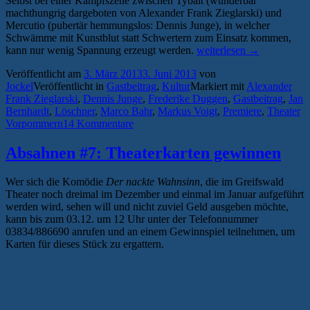
Selbst bei einer Kampfszene zwischen Tybalt (wunderbar
machthungrig dargeboten von Alexander Frank Zieglarski) und
Mercutio (pubertär hemmungslos: Dennis Junge), in welcher
Schwämme mit Kunstblut statt Schwertern zum Einsatz kommen,
„Mittelmaß!
kann nur wenig Spannung erzeugt werden.
weiterlesen
→
„Liebe
Veröffentlicht am
3. März 2013
3. Juni 2013
von
Macht
Jockel
Veröffentlicht in
Gastbeitrag
,
Kultur
Markiert mit
Alexander
Tod/Romeo
Frank Zieglarski
,
Dennis Junge
,
Frederike Duggen
,
Gastbeitrag
,
Jan
und
Bernhardt
,
Löschner
,
Marco Bahr
,
Markus Voigt
,
Premiere
,
Theater
Julia“
Vorpommern
14 Kommentare
am
Theater
Vorpommern“
Absahnen #7: Theaterkarten gewinnen
Wer sich die Komödie
Der nackte Wahnsinn
, die im Greifswald
Theater noch dreimal im Dezember und einmal im Januar aufgeführt
werden wird, sehen will und nicht zuviel Geld ausgeben möchte,
kann bis zum 03.12. um 12 Uhr unter der Telefonnummer
03834/886690 anrufen und an einem Gewinnspiel teilnehmen, um
Karten für dieses Stück zu ergattern.