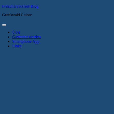
Zum
Fleischervorstadt-Blog
Inhalt
Greifswald Galore
springen
Primäres
Menü
Über
Gastautor werden
Smartphone App
Links