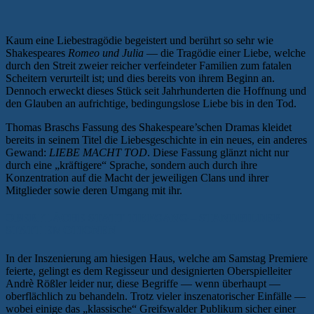
Kaum eine Liebestragödie begeistert und berührt so sehr wie
Shakespeares
Romeo und Julia
— die Tragödie einer Liebe, welche
durch den Streit zweier reicher verfeindeter Familien zum fatalen
Scheitern verurteilt ist; und dies bereits von ihrem Beginn an.
Dennoch erweckt dieses Stück seit Jahrhunderten die Hoffnung und
den Glauben an aufrichtige, bedingungslose Liebe bis in den Tod.
Thomas Braschs Fassung des Shakespeare’schen Dramas kleidet
bereits in seinem Titel die Liebesgeschichte in ein neues, ein anderes
Gewand:
LIEBE MACHT TOD
. Diese Fassung glänzt nicht nur
durch eine „kräftigere“ Sprache, sondern auch durch ihre
Konzentration auf die Macht der jeweiligen Clans und ihrer
Mitglieder sowie deren Umgang mit ihr.
OBERFLÄCHE STATT TIEFGANG – STANDBILDER
STATT EMOTIONEN
In der Inszenierung am hiesigen Haus, welche am Samstag Premiere
feierte, gelingt es dem Regisseur und designierten Oberspielleiter
Andrè Rößler leider nur, diese Begriffe — wenn überhaupt —
oberflächlich zu behandeln. Trotz vieler inszenatorischer Einfälle —
wobei einige das „klassische“ Greifswalder Publikum sicher einer