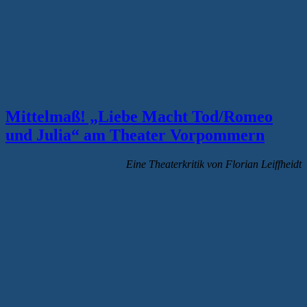
G
T
b
G
P
Mittelmaß! „Liebe Macht Tod/Romeo
und Julia“ am Theater Vorpommern
Eine Theaterkritik von
Florian Leiffheidt