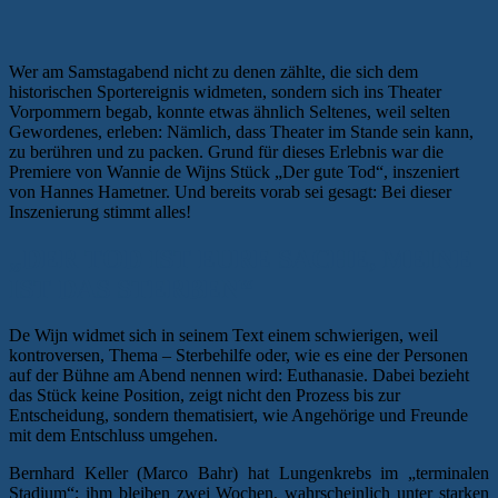
Wer am Samstagabend nicht zu denen zählte, die sich dem
historischen Sportereignis widmeten, sondern sich ins Theater
Vorpommern begab, konnte etwas ähnlich Seltenes, weil selten
Gewordenes, erleben: Nämlich, dass Theater im Stande sein kann,
zu berühren und zu packen. Grund für dieses Erlebnis war die
Premiere von Wannie de Wijns Stück „Der gute Tod“, inszeniert
von Hannes Hametner. Und bereits vorab sei gesagt: Bei dieser
Inszenierung stimmt alles!
„DER TOD IST EURE SACHE, MEINE
IST DAS STERBEN“
De Wijn widmet sich in seinem Text einem schwierigen, weil
kontroversen, Thema – Sterbehilfe oder, wie es eine der Personen
auf der Bühne am Abend nennen wird: Euthanasie. Dabei bezieht
das Stück keine Position, zeigt nicht den Prozess bis zur
Entscheidung, sondern thematisiert, wie Angehörige und Freunde
mit dem Entschluss umgehen.
Bernhard Keller (Marco Bahr) hat Lungenkrebs im „terminalen
Stadium“; ihm bleiben zwei Wochen, wahrscheinlich unter starken