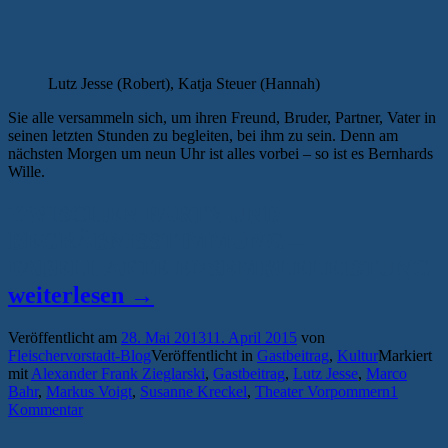
Lutz Jesse (Robert), Katja Steuer (Hannah)
Sie alle versammeln sich, um ihren Freund, Bruder, Partner, Vater in
seinen letzten Stunden zu begleiten, bei ihm zu sein. Denn am
nächsten Morgen um neun Uhr ist alles vorbei – so ist es Bernhards
Wille.
ZWISCHEN PARTY UND
BEGRÄBNISSTIMMUNG –
„
FABELHAFTE ENSEMBLELEISTUNG
s
weiterlesen
→
Veröffentlicht am
28. Mai 2013
11. April 2015
von
W
Fleischervorstadt-Blog
Veröffentlicht in
Gastbeitrag
,
Kultur
Markiert
d
mit
Alexander Frank Zieglarski
,
Gastbeitrag
,
Lutz Jesse
,
Marco
Bahr
,
Markus Voigt
,
Susanne Kreckel
,
Theater Vorpommern
1
W
Kommentar
D