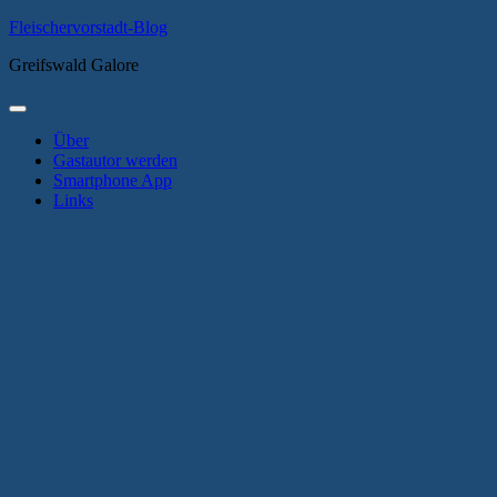
Zum
Fleischervorstadt-Blog
Inhalt
Greifswald Galore
springen
Primäres
Menü
Über
Gastautor werden
Smartphone App
Links