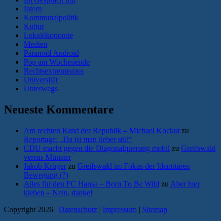
Intern
Kommunalpolitik
Kultur
Lokalökonomie
Medien
Paranoid Android
Pop am Wochenende
Rechtsextremismus
Universität
Unterwegs
Neueste Kommentare
Am rechten Rand der Republik – Michael Kockot
zu
Reportage: „Da ist man lieber still“
CDU macht gegen die Diagonalquerung mobil
zu
Greifswald
versus Münster
Jakob Krüger
zu
Greifswald im Fokus der Identitären
Bewegung (?)
Alles für den FC Hansa – Born To Be Wild
zu
Aber hier
kleben – Nein, danke!
Copyright 2026 |
Datenschutz
|
Impressum
|
Sitemap