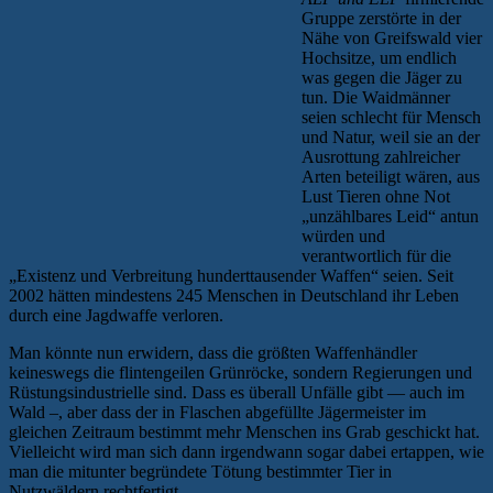
Gruppe zerstörte in der
Nähe von Greifswald vier
Hochsitze, um endlich
was gegen die Jäger zu
tun. Die Waidmänner
seien schlecht für Mensch
und Natur, weil sie an der
Ausrottung zahlreicher
Arten beteiligt wären, aus
Lust Tieren ohne Not
„unzählbares Leid“ antun
würden und
verantwortlich für die
„Existenz und Verbreitung hunderttausender Waffen“ seien. Seit
2002 hätten mindestens 245 Menschen in Deutschland ihr Leben
durch eine Jagdwaffe verloren.
Man könnte nun erwidern, dass die größten Waffenhändler
keineswegs die flintengeilen Grünröcke, sondern Regierungen und
Rüstungsindustrielle sind. Dass es überall Unfälle gibt — auch im
Wald –, aber dass der in Flaschen abgefüllte Jägermeister im
gleichen Zeitraum bestimmt mehr Menschen ins Grab geschickt hat.
Vielleicht wird man sich dann irgendwann sogar dabei ertappen, wie
man die mitunter begründete Tötung bestimmter Tier in
Nutzwäldern rechtfertigt.