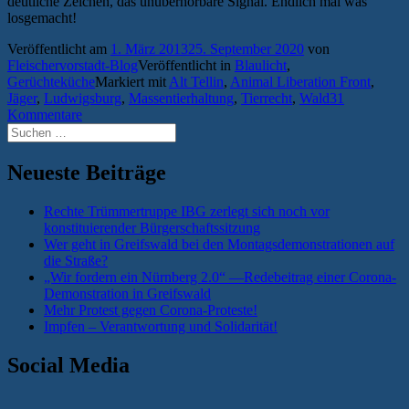
deutliche Zeichen, das unüberhörbare Signal. Endlich mal was
losgemacht!
Veröffentlicht am
1. März 2013
25. September 2020
von
Fleischervorstadt-Blog
Veröffentlicht in
Blaulicht
,
Gerüchteküche
Markiert mit
Alt Tellin
,
Animal Liberation Front
,
Jäger
,
Ludwigsburg
,
Massentierhaltung
,
Tierrecht
,
Wald
31
Kommentare
Suchen
nach:
Neueste Beiträge
Rechte Trümmertruppe IBG zerlegt sich noch vor
konstituierender Bürgerschaftssitzung
Wer geht in Greifswald bei den Montagsdemonstrationen auf
die Straße?
„Wir fordern ein Nürnberg 2.0“ —Redebeitrag einer Corona-
Demonstration in Greifswald
Mehr Protest gegen Corona-Proteste!
Impfen – Verantwortung und Solidarität!
Social Media