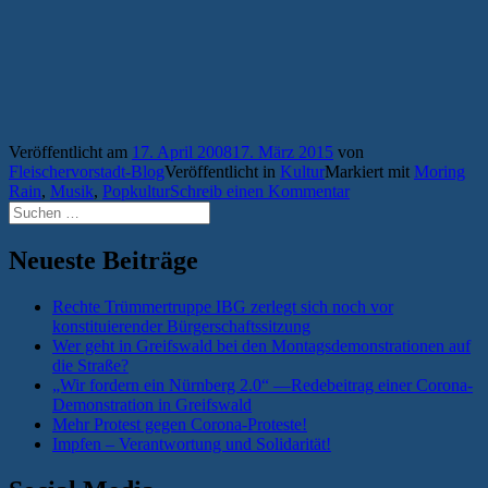
Veröffentlicht am
17. April 2008
17. März 2015
von
Fleischervorstadt-Blog
Veröffentlicht in
Kultur
Markiert mit
Moring
Rain
,
Musik
,
Popkultur
Schreib einen Kommentar
Suchen
nach:
Neueste Beiträge
Rechte Trümmertruppe IBG zerlegt sich noch vor
konstituierender Bürgerschaftssitzung
Wer geht in Greifswald bei den Montagsdemonstrationen auf
die Straße?
„Wir fordern ein Nürnberg 2.0“ —Redebeitrag einer Corona-
Demonstration in Greifswald
Mehr Protest gegen Corona-Proteste!
Impfen – Verantwortung und Solidarität!