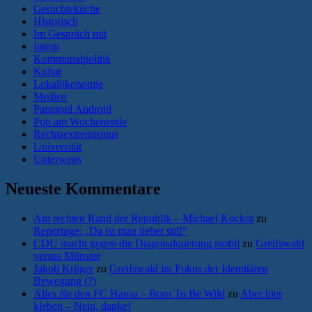
Gerüchteküche
Historisch
Im Gespräch mit
Intern
Kommunalpolitik
Kultur
Lokalökonomie
Medien
Paranoid Android
Pop am Wochenende
Rechtsextremismus
Universität
Unterwegs
Neueste Kommentare
Am rechten Rand der Republik – Michael Kockot
zu
Reportage: „Da ist man lieber still“
CDU macht gegen die Diagonalquerung mobil
zu
Greifswald
versus Münster
Jakob Krüger
zu
Greifswald im Fokus der Identitären
Bewegung (?)
Alles für den FC Hansa – Born To Be Wild
zu
Aber hier
kleben – Nein, danke!