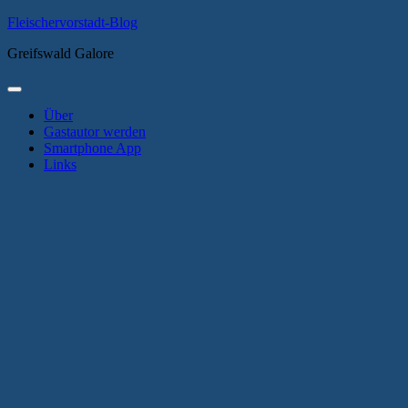
Zum
Fleischervorstadt-Blog
Inhalt
Greifswald Galore
springen
Primäres
Menü
Über
Gastautor werden
Smartphone App
Links