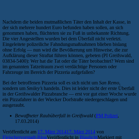
Nachdem die beiden mutmaßlichen Täter den Inhalt der Kasse, in
der sich mehrere hundert Euro befunden haben sollen, an sich
genommen haben, flüchteten sie zu Fuß in unbekannte Richtung.
Die vier Angestellten wurden bei dem Überfall nicht verletzt.
Eingeleitete polizeiliche Fahndungsmaßnahmen blieben bislang
ohne Erfolg — nun wird die Bevölkerung um Hinweise, die zur
Aufklärung dieser Straftat führen können, gebeten (PI Greifswald,
03834-5400): Wer hat die Tat oder die Täter beobachtet? Wem sind
im genannten Tatzeitraum zwei verdächtige Personen oder
Fahrzeuge im Bereich der Pizzeria aufgefallen?
Bei der betroffenen Pizzeria soll es sich nicht um
San Remo
,
sondern um
Smiley’s
handeln. Dies ist leider nicht der erste Überfall
in der Greifswalder Pizzabranche — erst vor gut einer Woche wurde
ein Pizzafahrer in der Wiecker Dorfstraße niedergeschlagen und
ausgeraubt.
Bewaffneter Raubüberfall in Greifswald
(
PM Polizei
,
17.03.2014)
Veröffentlicht am
17. März 2014
17. März 2014
von
Fleischervorstadt-Blog
Veröffentlicht in
Blaulicht
Markiert mit