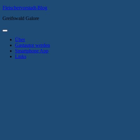
Zum
Fleischervorstadt-Blog
Inhalt
Greifswald Galore
springen
Primäres
Menü
Über
Gastautor werden
Smartphone App
Links