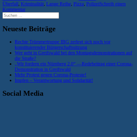
Überfall
,
Kriminalität
,
Lange Reihe
,
Pizza
,
Polizei
Schreib einen
Kommentar
Suchen
nach:
Neueste Beiträge
Rechte Trümmertruppe IBG zerlegt sich noch vor
konstituierender Bürgerschaftssitzung
Wer geht in Greifswald bei den Montagsdemonstrationen auf
die Straße?
„Wir fordern ein Nürnberg 2.0“ —Redebeitrag einer Corona-
Demonstration in Greifswald
Mehr Protest gegen Corona-Proteste!
Impfen – Verantwortung und Solidarität!
Social Media