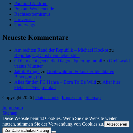
Paranoid Android
Pop am Wochenende
Rechtsextremismus
Universität
Unterwegs
Neueste Kommentare
Am rechten Rand der Republik – Michael Kockot
zu
Reportage: „Da ist man lieber still“
CDU macht gegen die Diagonalquerung mobil
zu
Greifswald
versus Münster
Jakob Krüger
zu
Greifswald im Fokus der Identitären
Bewegung (?)
Alles für den FC Hansa – Born To Be Wild
zu
Aber hier
kleben – Nein, danke!
Copyright 2026 |
Datenschutz
|
Impressum
|
Sitemap
Impressum
Sitemap
Diese Website benutzt Cookies. Wenn Sie die Website weiter
nutzen, stimmen Sie der Verwendung von Cookies zu.
Akzeptieren
Zur Datenschutzerklärung