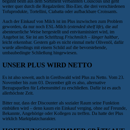
beginnt beim aus dem Sortiment verbannten Couscous und geht
weiter quer durch die Regalzeilen: Bio-Eier, die drei verschiedenen
Tofuprodukte, Tortellini, Ciabatta oder aufbackbare Croissants.
Auch der Einkauf von Milch ist im Plus inzwischen zum Problem
geworden, da nur noch ESL-Milch (
extended shelf life
), die auf
abenteuerliche Weise hergestellt und entvitaminisiert wird, im
Angebot ist. Sie ist am Schriftzug
Frischmilch – länger haltbar
,
leicht erkennbar. Gestern gab es nicht einmal mehr Olivenöl, dafür
wurde allerdings mit einem Schild auf die bevorstehende,
umbaubedingte Schließung hingewiesen.
UNSER PLUS WIRD NETTO
Es ist also soweit, auch in Greifswald wird Plus zu Netto. Vom 23.
November bis zum 03. Dezember gilt es also, alternative
Bezugsquellen für Lebensmittel zu erschließen. Dafür ist es auch
allerhöchste Zeit.
Bitter nur, dass der Discounter als sozialer Raum seine Funktion
einbüßen wird – denn kaum ein Einkauf verging, ohne auf Freunde,
Bekannte, Angehörige oder Kollegen zu treffen. Da hatte der Plus
wirklich Marktplatzcharakter.