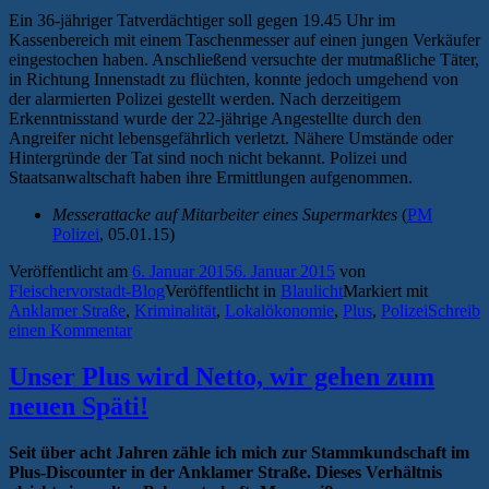
Ein 36-jähriger Tatverdächtiger soll gegen 19.45 Uhr im
Kassenbereich mit einem Taschenmesser auf einen jungen Verkäufer
eingestochen haben. Anschließend versuchte der mutmaßliche Täter,
in Richtung Innenstadt zu flüchten, konnte jedoch umgehend von
der alarmierten Polizei gestellt werden. Nach derzeitigem
Erkenntnisstand wurde der 22-jährige Angestellte durch den
Angreifer nicht lebensgefährlich verletzt. Nähere Umstände oder
Hintergründe der Tat sind noch nicht bekannt. Polizei und
Staatsanwaltschaft haben ihre Ermittlungen aufgenommen.
Messerattacke auf Mitarbeiter eines Supermarktes
(
PM
Polizei
, 05.01.15)
Veröffentlicht am
6. Januar 2015
6. Januar 2015
von
Fleischervorstadt-Blog
Veröffentlicht in
Blaulicht
Markiert mit
Anklamer Straße
,
Kriminalität
,
Lokalökonomie
,
Plus
,
Polizei
Schreib
einen Kommentar
Unser Plus wird Netto, wir gehen zum
neuen Späti!
Seit über acht Jahren zähle ich mich zur Stammkundschaft im
Plus-Discounter in der Anklamer Straße. Dieses Verhältnis