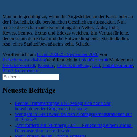
Man hörte geduldig zu, wenn die Angestellten an der Kasse oder an
der Frischetheke die persönlichen Geschichten auspackten. Nun
musste diese charmante Einrichtung den Nettos, Aldis, Lidls,
Rewes, Pennys, Extras und Edekas weichen. Ein Verlust für jene,
denen es um den Erhalt und die Entwicklung einer Stadtteilkultur,
resp. eines Stadtteilbewußtseins geht. Schade.
Veröffentlicht am
8. Juli 2006
25. September 2020
von
Fleischervorstadt-Blog
Veröffentlicht in
Lokalökonomie
Markiert mit
Fleischervorstadt
,
Konsum
,
Ladenschließung
,
Lidl
,
Lokalökonomie
,
Plus
7 Kommentare
Suchen
nach:
Neueste Beiträge
Rechte Trümmertruppe IBG zerlegt sich noch vor
konstituierender Bürgerschaftssitzung
Wer geht in Greifswald bei den Montagsdemonstrationen auf
die Straße?
„Wir fordern ein Nürnberg 2.0“ —Redebeitrag einer Corona-
Demonstration in Greifswald
Mehr Protest gegen Corona-Proteste!