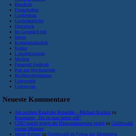
Blaulicht
Festgehalten
Gastbeitrag
Gerüchteküche
Historisch
Im Gespräch mit
Intern
Kommunalpolitik
Kultur
Lokalökonomie
Medien
Paranoid Android
Pop am Wochenende
Rechtsextremismus
Universität
Unterwegs
Neueste Kommentare
Am rechten Rand der Republik – Michael Kockot
zu
Reportage: „Da ist man lieber still“
CDU macht gegen die Diagonalquerung mobil
zu
Greifswald
versus Münster
Jakob Krüger
zu
Greifswald im Fokus der Identitären