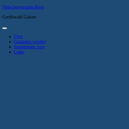
Zum
Fleischervorstadt-Blog
Inhalt
Greifswald Galore
springen
Primäres
Menü
Über
Gastautor werden
Smartphone App
Links