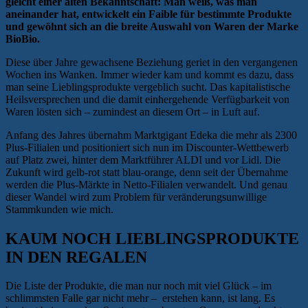
gleicht einer alten Bekanntschaft: Man weiß, was man
aneinander hat, entwickelt ein Faible für bestimmte Produkte
und gewöhnt sich an die breite Auswahl von Waren der Marke
BioBio.
Diese über Jahre gewachsene Beziehung geriet in den vergangenen
Wochen ins Wanken. Immer wieder kam und kommt es dazu, dass
man seine Lieblingsprodukte vergeblich sucht. Das kapitalistische
Heilsversprechen und die damit einhergehende Verfügbarkeit von
Waren lösten sich – zumindest an diesem Ort – in Luft auf.
Anfang des Jahres übernahm Marktgigant Edeka die mehr als 2300
Plus-Filialen und positioniert sich nun im Discounter-Wettbewerb
auf Platz zwei, hinter dem Marktführer ALDI und vor Lidl. Die
Zukunft wird gelb-rot statt blau-orange, denn seit der Übernahme
werden die Plus-Märkte in Netto-Filialen verwandelt. Und genau
dieser Wandel wird zum Problem für veränderungsunwillige
Stammkunden wie mich.
KAUM NOCH LIEBLINGSPRODUKTE
IN DEN REGALEN
Die Liste der Produkte, die man nur noch mit viel Glück – im
schlimmsten Falle gar nicht mehr – erstehen kann, ist lang. Es