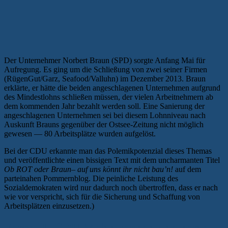
Der Unternehmer Norbert Braun (SPD) sorgte Anfang Mai für
Aufregung. Es ging um die Schließung von zwei seiner Firmen
(RügenGut/Garz, Seafood/Valluhn) im Dezember 2013. Braun
erklärte, er hätte die beiden angeschlagenen Unternehmen aufgrund
des Mindestlohns schließen müssen, der vielen Arbeitnehmern ab
dem kommenden Jahr bezahlt werden soll. Eine Sanierung der
angeschlagenen Unternehmen sei bei diesem Lohnniveau nach
Auskunft Brauns gegenüber der Ostsee-Zeitung nicht möglich
gewesen — 80 Arbeitsplätze wurden aufgelöst.
Bei der CDU erkannte man das Polemikpotenzial dieses Themas
und veröffentlichte einen bissigen Text mit dem uncharmanten Titel
Ob ROT oder Braun– auf uns könnt ihr nicht bau’n!
auf dem
parteinahen Pommernblog. Die peinliche Leistung des
Sozialdemokraten wird nur dadurch noch übertroffen, dass er nach
wie vor verspricht, sich für die Sicherung und Schaffung von
Arbeitsplätzen einzusetzen.)
Farce II: CDU-Mahnwachen und harte