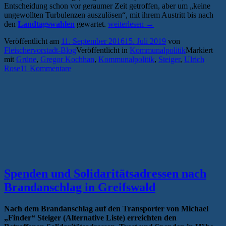
Entscheidung schon vor geraumer Zeit getroffen, aber um „keine
ungewollten Turbulenzen auszulösen“, mit ihrem Austritt bis nach
„Ausgemeutert:
den
Landtagswahlen
gewartet.
weiterlesen
→
Alternative
Veröffentlicht am
11. September 2016
15. Juli 2019
von
Quertreiber
Fleischervorstadt-Blog
Veröffentlicht in
Kommunalpolitik
Markiert
verlassen
mit
Grüne
,
Gregor Kochhan
,
Kommunalpolitik
,
Steiger
,
Ulrich
endgültig
Rose
11 Kommentare
die
Grünen“
Spenden und Solidaritätsadressen nach
Brandanschlag in Greifswald
Nach dem Brandanschlag auf den Transporter von Michael
„Finder“ Steiger (Alternative Liste) erreichten den