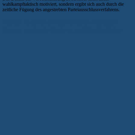
wahlkampftaktisch motiviert, sondern ergibt sich auch durch die
zeitliche Fügung des angestrebten Parteiausschlussverfahrens.
Farce II: SPD-Unternehmer Norbert
Braun und sein Nein zum Mindestlohn