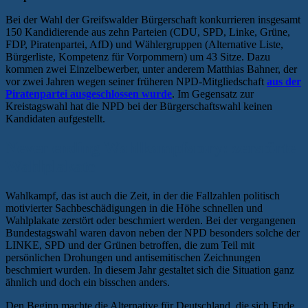
Bei der Wahl der Greifswalder Bürgerschaft konkurrieren insgesamt
150 Kandidierende aus zehn Parteien (CDU, SPD, Linke, Grüne,
FDP, Piratenpartei, AfD) und Wählergruppen (Alternative Liste,
Bürgerliste, Kompetenz für Vorpommern) um 43 Sitze. Dazu
kommen zwei Einzelbewerber, unter anderem Matthias Bahner, der
vor zwei Jahren wegen seiner früheren NPD-Mitgliedschaft
aus der
Piratenpartei ausgeschlossen wurde
. Im Gegensatz zur
Kreistagswahl hat die NPD bei der Bürgerschaftswahl keinen
Kandidaten aufgestellt.
Never ending Wahlkampfstory: zerstörte
Wahlplakate
Wahlkampf, das ist auch die Zeit, in der die Fallzahlen politisch
motivierter Sachbeschädigungen in die Höhe schnellen und
Wahlplakate zerstört oder beschmiert werden. Bei der vergangenen
Bundestagswahl waren davon neben der NPD besonders solche der
LINKE, SPD und der Grünen betroffen, die zum Teil mit
persönlichen Drohungen und antisemitischen Zeichnungen
beschmiert wurden. In diesem Jahr gestaltet sich die Situation ganz
ähnlich und doch ein bisschen anders.
Den Beginn machte die Alternative für Deutschland, die sich Ende