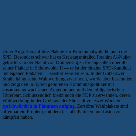
Unter Angriffen auf ihre Plakate zur Kommunalwahl litt auch die
SPD. Besonders schwer hat es Kreistagsmitglied Ibrahim Al-Najjar
getroffen: In der Nacht von Donnerstag zu Freitag sollen über 40
seiner Plakate in Schönwalde II — er ist der einzige SPD-Kandidat
mit eigenen Plakaten — zerstört worden sein. In der Gützkower
Straße hängt seine Wahlwerbung zwar noch, wurde aber beschmiert
und zeigt den in Syrien geborenen Kommunalpolitiker mit
zusammengewachsenen Augenbrauen und dem obligatorischen
Hitlerbart. Schlussendlich bleibt noch die FDP zu erwähnen, deren
Wahlwerbung in der Greifswalder Südstadt vor zwei Wochen
sprichwörtlich in Flammen aufging
. Zerstörte Wahlplakate sind
offenbar ein Problem, mit dem fast alle Parteien und Listen zu
kämpfen haben.
Farce I: Grüne Krise und alternative