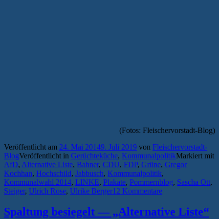
(Fotos: Fleischervorstadt-Blog)
Veröffentlicht am
24. Mai 2014
9. Juli 2019
von
Fleischervorstadt-
Blog
Veröffentlicht in
Gerüchteküche
,
Kommunalpolitik
Markiert mit
AfD
,
Alternative Liste
,
Bahner
,
CDU
,
FDP
,
Grüne
,
Gregor
Kochhan
,
Hochschild
,
Jabbusch
,
Kommunalpolitik
,
Kommunalwahl 2014
,
LINKE
,
Plakate
,
Pommernblog
,
Sascha Ott
,
Steiger
,
Ulrich Rose
,
Ulrike Berger
12 Kommentare
Spaltung besiegelt — „Alternative Liste“