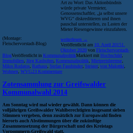
Art zu Wort: Das Aktionbündnis
würde private Vermieter,
Genossenschaftler, „ja selbst unsere
WVG“ diskreditieren und ihnen
pauschal unterstellen, zu Lasten der
Mieter Riesengewinne einzufahren.
(Montage:
„Podiumsdiskussion
weiterlesen
→
Fleischervorstadt-Blog)
über
Veröffentlicht am
10. April 2015
1.
bezahlbaren
Oktober 2020
von
Fleischervorstadt-
Wohnraum
Blog
Veröffentlicht in
Kommunalpolitik
Markiert mit
Hochschild
,
in
Immobilien
,
Jörg Kasbohm
,
Kommunalpolitik
,
Mietpreisbremse
,
Greifswald“
Milos Rodatos
,
Rathaus
,
Stefan Fassbinder
,
Steiger
,
von Malottki
,
Wohnen
,
WVG
23 Kommentare
Zotensammlung zur Greifswalder
Kommunalwahl 2014
Am Sonntag wird mal wieder gewählt. Dann können die
volljährigen Greifswalder Wahlberechtigten insgesamt sieben
Stimmen vergeben, denn zusätzlich zur Europawahl finden
hierorts auch Abstimmungen über die zukünftige
Zusammensetzung der Bürgerschaft und des Kreistags
Vorpommern-Greifswald statt.