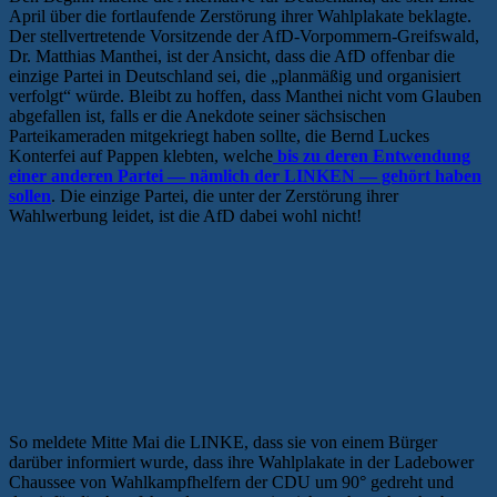
April über die fortlaufende Zerstörung ihrer Wahlplakate beklagte.
Der stellvertretende Vorsitzende der AfD-Vorpommern-Greifswald,
Dr. Matthias Manthei, ist der Ansicht, dass die AfD offenbar die
einzige Partei in Deutschland sei, die „planmäßig und organisiert
verfolgt“ würde. Bleibt zu hoffen, dass Manthei nicht vom Glauben
abgefallen ist, falls er die Anekdote seiner sächsischen
Parteikameraden mitgekriegt haben sollte, die Bernd Luckes
Konterfei auf Pappen klebten, welche
bis zu deren Entwendung
einer anderen Partei — nämlich der LINKEN — gehört haben
sollen
. Die einzige Partei, die unter der Zerstörung ihrer
Wahlwerbung leidet, ist die AfD dabei wohl nicht!
So meldete Mitte Mai die LINKE, dass sie von einem Bürger
darüber informiert wurde, dass ihre Wahlplakate in der Ladebower
Chaussee von Wahlkampfhelfern der CDU um 90° gedreht und