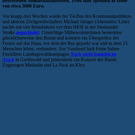
Betroffenen Solidaritätsadressen, Trost und Spenden in Höhe
von etwa 3000 Euro.
Vor knapp drei Wochen wurde der T4-Bus des Kommunalpolitikers
und aktiven Zivilgesellschafters Michael Steiger (Alternative Liste)
nachts mit vier Brandsätzen vor dem HKB in der Stralsunder
Straße
angezündet
. Umsichtige Mitbewohnerinnen bemerkten
glücklicherweise den Brand und konnten ein Übergreifen des
Feuers auf das Haus, vor dem der Bus geparkt war und in dem 15
Menschen leben, verhindern. Am Vorabend hielt Feine Sahne
Fischfilets Landtagswahlkampagne
Noch nicht komplett im
Arsch
in Greifswald und präsentierte ein Konzert der Bands
Zugezogen Maskulin und La Pack im Klex.