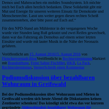
Demos und Mahnwachen ein mobiles Soundsystem. Ich möchte
mich bei Euch allen herzlich bedanken. Diese Solidarität gibt mir
Mut und Energie für unseren weiteren Einsatz für Demokratie und
Menschenrechte. Lasst uns weiter gegen diesen rechten Scheiß
zusammenstehen, aber bitte passt auf Euch auf.“
Für den NPD-Stand am Mühlentor in der vergangenen Woche
wurde vier Stunden lang Ruß gekratzt und zwei Reifen gewechselt,
dann war das Fahrzeug als Demobus auf einem seiner letzten
Einsätze und wurde mit lauter Musik in die Nähe der Neonazis
gefahren.
Veröffentlicht am
15. August 2016
15. August 2016
von
Fleischervorstadt-Blog
Veröffentlicht in
Rechtsextremismus
Markiert
mit
Brandstiftung
,
Feine Sahne Fischfilet
,
HKB
,
La Pack
,
Rechtsextremismus
,
Steiger
Schreib einen Kommentar
Podiumsdiskussion über bezahlbaren
Wohnraum in Greifswald
Bei der Podiumsdiskussion über Wohnraum und Mieten in
Greifswald werden sich heute Abend die Diskutanten keinen
Zentimeter schenken! Das kündigt nicht etwa das vor kurzem
gegründete
Aktionsbündnis
bezahlbarer Wohnraum für