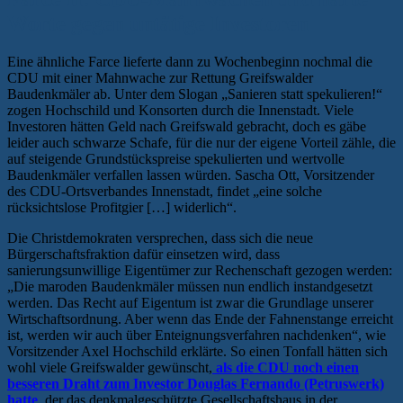
Worte gegen untätige Investoren
Eine ähnliche Farce lieferte dann zu Wochenbeginn nochmal die
CDU mit einer Mahnwache zur Rettung Greifswalder
Baudenkmäler ab. Unter dem Slogan „Sanieren statt spekulieren!“
zogen Hochschild und Konsorten durch die Innenstadt. Viele
Investoren hätten Geld nach Greifswald gebracht, doch es gäbe
leider auch schwarze Schafe, für die nur der eigene Vorteil zähle, die
auf steigende Grundstückspreise spekulierten und wertvolle
Baudenkmäler verfallen lassen würden. Sascha Ott, Vorsitzender
des CDU-Ortsverbandes Innenstadt, findet „eine solche
rücksichtslose Profitgier […] widerlich“.
Die Christdemokraten versprechen, dass sich die neue
Bürgerschaftsfraktion dafür einsetzen wird, dass
sanierungsunwillige Eigentümer zur Rechenschaft gezogen werden:
„Die maroden Baudenkmäler müssen nun endlich instandgesetzt
werden. Das Recht auf Eigentum ist zwar die Grundlage unserer
Wirtschaftsordnung. Aber wenn das Ende der Fahnenstange erreicht
ist, werden wir auch über Enteignungsverfahren nachdenken“, wie
Vorsitzender Axel Hochschild erklärte. So einen Tonfall hätten sich
wohl viele Greifswalder gewünscht,
als die CDU noch einen
besseren Draht zum Investor Douglas Fernando (Petruswerk)
hatte
, der das denkmalgeschützte Gesellschaftshaus in der