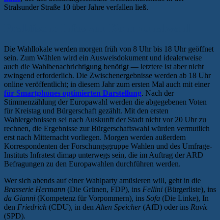
Stralsunder Straße 10 über Jahre verfallen ließ.
Praktische Infos zur Kommunalwahl
Die Wahllokale werden morgen früh von 8 Uhr bis 18 Uhr geöffnet
sein. Zum Wählen wird ein Ausweisdokument und idealerweise
auch die Wahlbenachrichtigung benötigt — letztere ist aber nicht
zwingend erforderlich. Die Zwischenergebnisse werden ab 18 Uhr
online veröffentlicht; in diesem Jahr zum ersten Mal auch mit einer
für Smartphones optimierten Darstellung
. Nach der
Stimmenzählung der Europawahl werden die abgegebenen Voten
für Kreistag und Bürgerschaft gezählt. Mit den ersten
Wahlergebnissen sei nach Auskunft der Stadt nicht vor 20 Uhr zu
rechnen, die Ergebnisse zur Bürgerschaftswahl würden vermutlich
erst nach Mitternacht vorliegen. Morgen werden außerdem
Korrespondenten der Forschungsgruppe Wahlen und des Umfrage-
Instituts Infratest dimap unterwegs sein, die im Auftrag der ARD
Befragungen zu den Europawahlen durchführen werden.
Wer sich abends auf einer Wahlparty amüsieren will, geht in die
Brasserie Hermann
(Die Grünen, FDP), ins
Fellini
(Bürgerliste), ins
da Gianni
(Kompetenz für Vorpommern), ins
Sofa
(Die Linke), In
den
Friedrich
(CDU), in den
Alten Speicher
(AfD) oder ins
Ravic
(SPD).