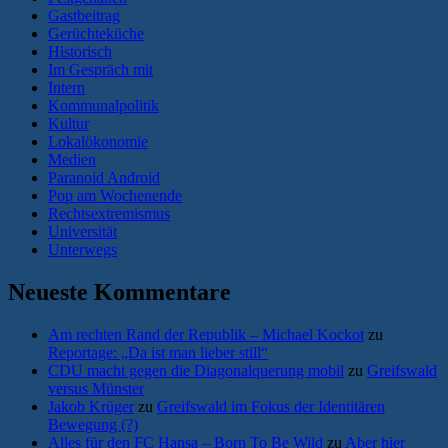
Gastbeitrag
Gerüchteküche
Historisch
Im Gespräch mit
Intern
Kommunalpolitik
Kultur
Lokalökonomie
Medien
Paranoid Android
Pop am Wochenende
Rechtsextremismus
Universität
Unterwegs
Neueste Kommentare
Am rechten Rand der Republik – Michael Kockot
zu
Reportage: „Da ist man lieber still“
CDU macht gegen die Diagonalquerung mobil
zu
Greifswald
versus Münster
Jakob Krüger
zu
Greifswald im Fokus der Identitären
Bewegung (?)
Alles für den FC Hansa – Born To Be Wild
zu
Aber hier