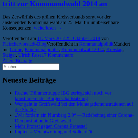
tritt zur Kommunalwahl 2014 an
Das Zerwürfnis des grünen Kreisverbands sorgt vor der
anstehenden Kommunalwahl am 25. Mai für unübersehbare
„Spaltung
Konsequenzen.
weiterlesen
→
besiegelt
Veröffentlicht am
11. März 2014
25. Oktober 2018
von
—
Fleischervorstadt-Blog
Veröffentlicht in
Kommunalpolitik
Markiert
„Alternative
mit
Grüne
,
Kommunalpolitik
,
Kommunalwahl 2014
,
Kreistag
,
Liste“
Steiger
,
Ulrich Rose
17 Kommentare
tritt
Beitragsnavigation
Ältere Beiträge
zur
Suchen
Kommunalwahl
nach:
2014
an“
Neueste Beiträge
Rechte Trümmertruppe IBG zerlegt sich noch vor
konstituierender Bürgerschaftssitzung
Wer geht in Greifswald bei den Montagsdemonstrationen auf
die Straße?
„Wir fordern ein Nürnberg 2.0“ —Redebeitrag einer Corona-
Demonstration in Greifswald
Mehr Protest gegen Corona-Proteste!
Impfen – Verantwortung und Solidarität!