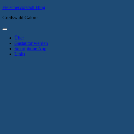
Zum
Fleischervorstadt-Blog
Inhalt
Greifswald Galore
springen
Primäres
Menü
Über
Gastautor werden
Smartphone App
Links