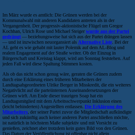
Spalter
Im März wurde es amtlich: Die Grünen werden bei der
Kommunalwahl mit anderen Kandidaten antreten als in der
Vergangenheit. Der progressiv-aktionistische Flügel um Gregor
Kochhan, Ulrich Rose und Michael Steiger
wurde aus der Partei
gedrängt
— beziehungsweise hat sich aus der Partei drängen lassen
— und ist inzwischen neuorgansiert als
Alternative Liste
. Bei der
AL geht es wie gehabt mit lauter Polemik auf dem AL-Blog und
realem Engagement auf der Straße weiter. Ob der Einzug in
Bürgerschaft und Kreistag klappt, wird am Sonntag feststehen. Auf
jeden Fall wird diese Spaltung Stimmen kosten.
Als ob das nicht schon genug wäre, geraten die Grünen zudem
durch eine Erklärung eines früheren Mitarbeiters der
Landtagsabgeordneten Ulrike Berger in Misskredit, die ein weiteres
Negativlicht auf die parteiinternen Auseinandersetzungen der
Grünen wirft. Am Ende dieser traurigen Soap hat ein
Landtagsmitglied mit dem Arbeitsschwerpunkt Inklusion einen
(leicht behinderten) Angestellten entlassen.
Die Erklärung des
Mitarbeiters
, der seiner Partei zuvor die Mitgliedschaft aufkündigte
und sich zukünftig auch keiner anderen Partei anschließen möchte,
ist natürlich in höchstem Maße subjektiv und mit Vorsicht zu
genießen, zeichnet aber trotzdem kein gutes Bild von den Grünen.
Das Datum der Veröffentlichung ist offenbar nicht allein