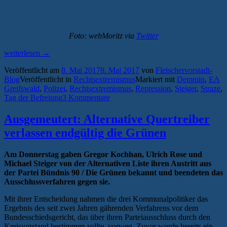
Foto: webMoritz via
Twitter
„Demmin:
weiterlesen
→
Polizei
Veröffentlicht am
8. Mai 2017
8. Mai 2017
von
Fleischervorstadt-
übt
Blog
Veröffentlicht in
Rechtsextremismus
Markiert mit
Demmin
,
EA
Druck
Greifswald
,
Polizei
,
Rechtsextremismus
,
Repression
,
Steiger
,
Straze
,
auf
Tag der Befreiung
3 Kommentare
Busunternehmen
aus
und
Ausgemeutert: Alternative Quertreiber
behindert
verlassen endgültig die Grünen
Anreise
von
Gegendemonstranten“
Am Donnerstag gaben Gregor Kochhan, Ulrich Rose und
Michael Steiger von der Alternativen Liste ihren Austritt aus
der Partei Bündnis 90 / Die Grünen bekannt und beendeten das
Ausschlussverfahren gegen sie.
Mit ihrer Entscheidung nahmen die drei Kommunalpolitiker das
Ergebnis des seit zwei Jahren gährenden Verfahrens vor dem
Bundesschiedsgericht, das über ihren Parteiausschluss durch den
Kreisvorstand bestimmen sollte, vorweg. Zuvor wurde bereits ein