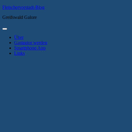
Zum
Fleischervorstadt-Blog
Inhalt
Greifswald Galore
springen
Primäres
Menü
Über
Gastautor werden
Smartphone App
Links