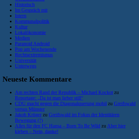
Historisch
Im Gespräch mit
Intern
Kommunalpolitik
Kultur
Lokalökonomie
Medien
Paranoid Android
Pop am Wochenende
Rechtsextremismus
Universität
Unterwegs
Neueste Kommentare
Am rechten Rand der Republik – Michael Kockot
zu
Reportage: „Da ist man lieber still“
CDU macht gegen die Diagonalquerung mobil
zu
Greifswald
versus Münster
Jakob Krüger
zu
Greifswald im Fokus der Identitären
Bewegung (?)
Alles für den FC Hansa – Born To Be Wild
zu
Aber hier
kleben – Nein, danke!