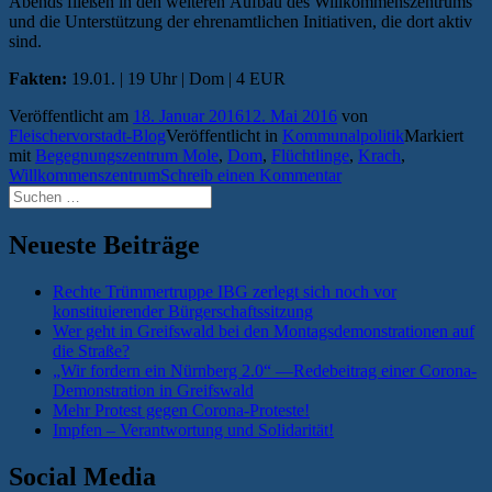
Abends fließen in den weiteren Aufbau des Willkommenszentrums
und die Unterstützung der ehrenamtlichen Initiativen, die dort aktiv
sind.
Fakten:
19.01. | 19 Uhr | Dom | 4 EUR
Veröffentlicht am
18. Januar 2016
12. Mai 2016
von
Fleischervorstadt-Blog
Veröffentlicht in
Kommunalpolitik
Markiert
mit
Begegnungszentrum Mole
,
Dom
,
Flüchtlinge
,
Krach
,
Willkommenszentrum
Schreib einen Kommentar
Suchen
nach:
Neueste Beiträge
Rechte Trümmertruppe IBG zerlegt sich noch vor
konstituierender Bürgerschaftssitzung
Wer geht in Greifswald bei den Montagsdemonstrationen auf
die Straße?
„Wir fordern ein Nürnberg 2.0“ —Redebeitrag einer Corona-
Demonstration in Greifswald
Mehr Protest gegen Corona-Proteste!
Impfen – Verantwortung und Solidarität!
Social Media