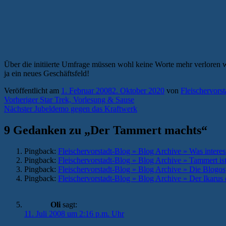
Über die initiierte Umfrage müssen wohl keine Worte mehr verloren wer
ja ein neues Geschäftsfeld!
Veröffentlicht am
1. Februar 2008
2. Oktober 2020
von
Fleischervors
Beitragsnavigation
Vorheriger
Vorheriger
Star Trek, Vorlesung & Sause
Nächster
Beitrag:
Nächster
Jubeldemo gegen das Kraftwerk
Beitrag:
9 Gedanken zu „
Der Tammert machts
“
Pingback:
Fleischervorstadt-Blog » Blog Archive » Was interes
Pingback:
Fleischervorstadt-Blog » Blog Archive » Tammert ist
Pingback:
Fleischervorstadt-Blog » Blog Archive » Die Blog
Pingback:
Fleischervorstadt-Blog » Blog Archive » Der Ikarus 
Oli
sagt:
11. Juli 2008 um 2:16 p.m. Uhr