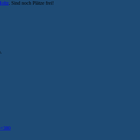
Holtz
. Sind noch Plätze frei!
.
?p=380