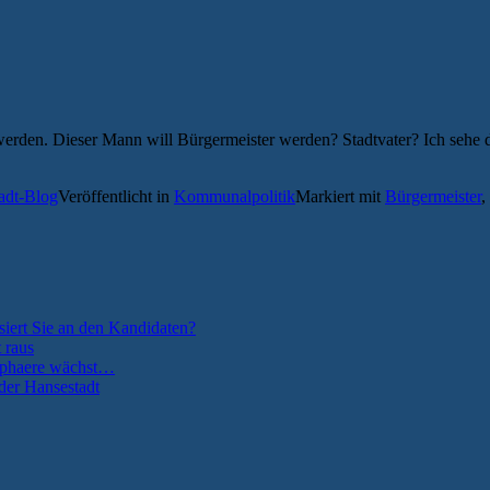
den. Dieser Mann will Bürgermeister werden? Stadtvater? Ich sehe das s
tadt-Blog
Veröffentlicht in
Kommunalpolitik
Markiert mit
Bürgermeister
,
siert Sie an den Kandidaten?
 raus
osphaere wächst…
der Hansestadt