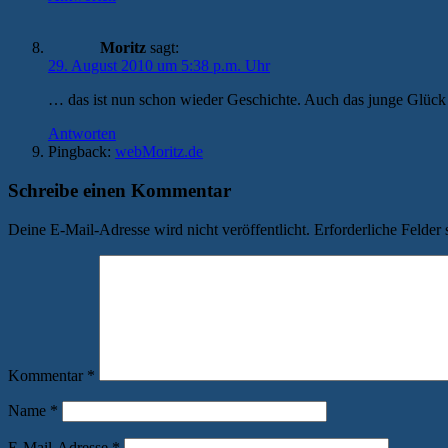
Moritz
sagt:
29. August 2010 um 5:38 p.m. Uhr
… das ist nun schon wieder Geschichte. Auch das junge Glück i
Antworten
Pingback:
webMoritz.de
Schreibe einen Kommentar
Deine E-Mail-Adresse wird nicht veröffentlicht.
Erforderliche Felder 
Kommentar
*
Name
*
E-Mail-Adresse
*