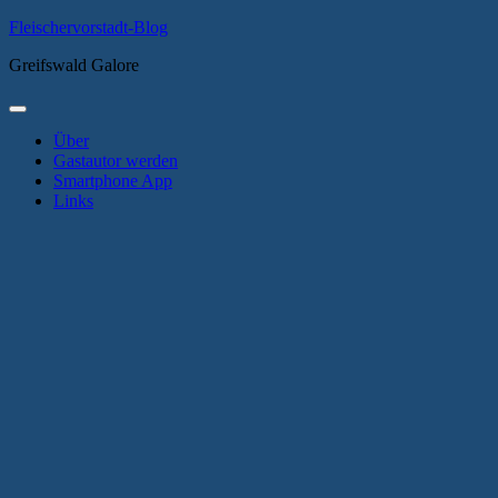
Zum
Fleischervorstadt-Blog
Inhalt
Greifswald Galore
springen
Primäres
Menü
Über
Gastautor werden
Smartphone App
Links