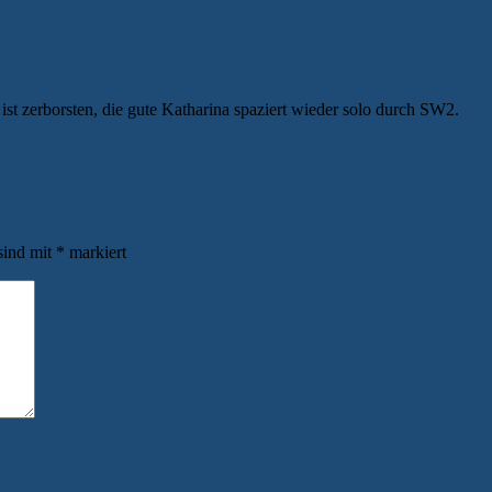
st zerborsten, die gute Katharina spaziert wieder solo durch SW2.
sind mit
*
markiert