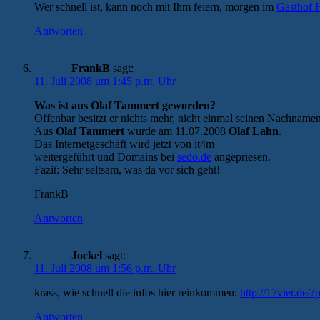
Wer schnell ist, kann noch mit Ihm feiern, morgen im
Gasthof 
Antworten
FrankB
sagt:
11. Juli 2008 um 1:45 p.m. Uhr
Was ist aus Olaf Tammert geworden?
Offenbar besitzt er nichts mehr, nicht einmal seinen Nachnamen
Aus
Olaf Tammert
wurde am 11.07.2008
Olaf Lahn
.
Das Internetgeschäft wird jetzt von it4m
weitergeführt und Domains bei
sedo.de
angepriesen.
Fazit: Sehr seltsam, was da vor sich geht!
FrankB
Antworten
Jockel
sagt:
11. Juli 2008 um 1:56 p.m. Uhr
krass, wie schnell die infos hier reinkommen:
http://17vier.de/
Antworten