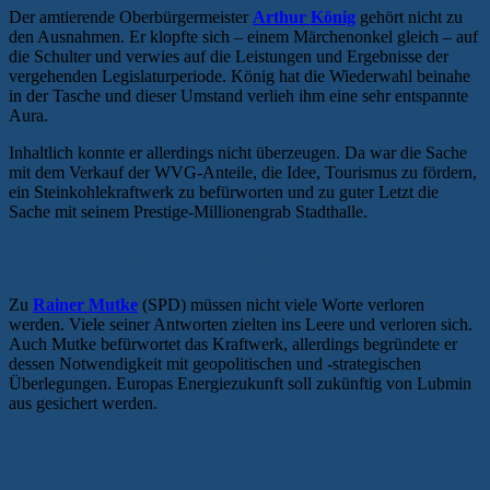
Der amtierende Oberbürgermeister
Arthur König
gehört nicht zu
den Ausnahmen. Er klopfte sich – einem Märchenonkel gleich – auf
die Schulter und verwies auf die Leistungen und Ergebnisse der
vergehenden Legislaturperiode. König hat die Wiederwahl beinahe
in der Tasche und dieser Umstand verlieh ihm eine sehr entspannte
Aura.
Inhaltlich konnte er allerdings nicht überzeugen. Da war die Sache
mit dem Verkauf der WVG-Anteile, die Idee, Tourismus zu fördern,
ein Steinkohlekraftwerk zu befürworten und zu guter Letzt die
Sache mit seinem Prestige-Millionengrab Stadthalle.
Gesichtsloser Geostratege
Zu
Rainer Mutke
(SPD) müssen nicht viele Worte verloren
werden. Viele seiner Antworten zielten ins Leere und verloren sich.
Auch Mutke befürwortet das Kraftwerk, allerdings begründete er
dessen Notwendigkeit mit geopolitischen und -strategischen
Überlegungen. Europas Energiezukunft soll zukünftig von Lubmin
aus gesichert werden.