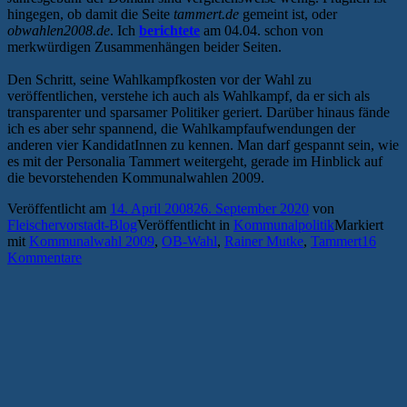
hingegen, ob damit die Seite
tammert.de
gemeint ist, oder
obwahlen2008.de
. Ich
berichtete
am 04.04. schon von
merkwürdigen Zusammenhängen beider Seiten.
Den Schritt, seine Wahlkampfkosten vor der Wahl zu
veröffentlichen, verstehe ich auch als Wahlkampf, da er sich als
transparenter und sparsamer Politiker geriert. Darüber hinaus fände
ich es aber sehr spannend, die Wahlkampfaufwendungen der
anderen vier KandidatInnen zu kennen. Man darf gespannt sein, wie
es mit der Personalia Tammert weitergeht, gerade im Hinblick auf
die bevorstehenden Kommunalwahlen 2009.
Veröffentlicht am
14. April 2008
26. September 2020
von
Fleischervorstadt-Blog
Veröffentlicht in
Kommunalpolitik
Markiert
mit
Kommunalwahl 2009
,
OB-Wahl
,
Rainer Mutke
,
Tammert
16
Kommentare