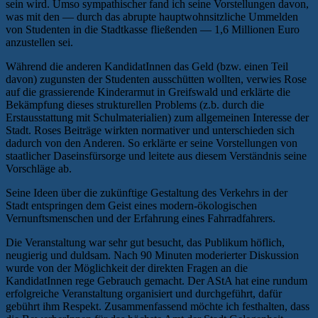
sein wird. Umso sympathischer fand ich seine Vorstellungen davon,
was mit den — durch das abrupte hauptwohnsitzliche Ummelden
von Studenten in die Stadtkasse fließenden — 1,6 Millionen Euro
anzustellen sei.
Während die anderen KandidatInnen das Geld (bzw. einen Teil
davon) zugunsten der Studenten ausschütten wollten, verwies Rose
auf die grassierende Kinderarmut in Greifswald und erklärte die
Bekämpfung dieses strukturellen Problems (z.b. durch die
Erstausstattung mit Schulmaterialien) zum allgemeinen Interesse der
Stadt. Roses Beiträge wirkten normativer und unterschieden sich
dadurch von den Anderen. So erklärte er seine Vorstellungen von
staatlicher Daseinsfürsorge und leitete aus diesem Verständnis seine
Vorschläge ab.
Seine Ideen über die zukünftige Gestaltung des Verkehrs in der
Stadt entspringen dem Geist eines modern-ökologischen
Vernunftsmenschen und der Erfahrung eines Fahrradfahrers.
Die Veranstaltung war sehr gut besucht, das Publikum höflich,
neugierig und duldsam. Nach 90 Minuten moderierter Diskussion
wurde von der Möglichkeit der direkten Fragen an die
KandidatInnen rege Gebrauch gemacht. Der AStA hat eine rundum
erfolgreiche Veranstaltung organisiert und durchgeführt, dafür
gebührt ihm Respekt. Zusammenfassend möchte ich festhalten, dass