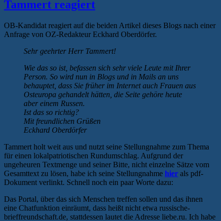
Tammert reagiert
OB-Kandidat reagiert auf die beiden Artikel dieses Blogs nach einer
Anfrage von OZ-Redakteur Eckhard Oberdörfer.
Sehr geehrter Herr Tammert!
Wie das so ist, befassen sich sehr viele Leute mit Ihrer
Person. So wird nun in Blogs und in Mails an uns
behauptet, dass Sie früher im Internet auch Frauen aus
Osteuropa gehandelt hätten, die Seite gehöre heute
aber einem Russen.
Ist das so richtig?
Mit freundlichen Grüßen
Eckhard Oberdörfer
Tammert holt weit aus und nutzt seine Stellungnahme zum Thema
für einen lokalpatriotischen Rundumschlag. Aufgrund der
ungeheuren Textmenge und seiner Bitte, nicht einzelne Sätze vom
Gesamttext zu lösen, habe ich seine Stellungnahme
hier
als pdf-
Dokument verlinkt. Schnell noch ein paar Worte dazu:
Das Portal, über das sich Menschen treffen sollen und das ihnen
eine Chatfunktion einräumt, dass heißt nicht etwa russische-
brieffreundschaft.de, stattdessen lautet die Adresse liebe.ru. Ich habe