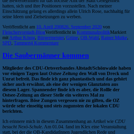
die BewerberInnen für das höchste Amt der Stadt Gelegenheit
hatten, sich und ihre Positionen vorzustellen. Nach meiner
Einschätzung gelang es allerdings allein Ulrich Rose, nachhaltig für
seine Ideen und Zielsetzungen zu werben.
Veröffentlicht am
10. April 2008
26. September 2020
von
Fleischervorstadt-Blog
Veröffentlicht in
Kommunalpolitik
Markiert
mit
Arthur König
,
Bürgermeister
,
Grüne
,
OB-Wahl
,
Rainer Mutke
,
SPD
,
Tammert
4 Kommentare
Die Saubermänner kommen
Mitglieder des CDU-Ortsverbandes Altstadt/Schönwalde haben
vor einigen Tagen laut
Ostsee Zeitung
den Wall von Dreck und
Unrat befreit. Das finde ich ganz phantastisch und das gehört
sicher auch erwähnt, als eine der wenigen Glanztaten aus
diesem Lager. Spannender finde ich es aber, die Rollle der
Ostsee-Zeitung an dieser Stelle ein weiteres Mal zu
hinterfragen. Böse Zungen vergessen nie zu giften, die OZ
würde sehr einseitig und stets zugunsten der lokalen CDU
berichten.
Ich erinnere mich in diesem Zusammenhang an Artikel wie
CDU
besucht Nexö-Schule
. Am 01.04. fand im Klex eine Veranstaltung
statt, bei der die OB-KandidatInnen Jugendlichen Rede und