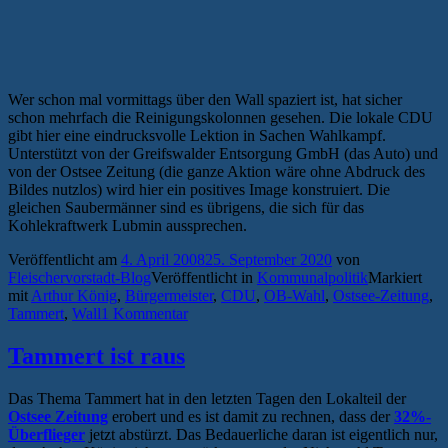
Wer schon mal vormittags über den Wall spaziert ist, hat sicher
schon mehrfach die Reinigungskolonnen gesehen. Die lokale CDU
gibt hier eine eindrucksvolle Lektion in Sachen Wahlkampf.
Unterstützt von der Greifswalder Entsorgung GmbH (das Auto) und
von der Ostsee Zeitung (die ganze Aktion wäre ohne Abdruck des
Bildes nutzlos) wird hier ein positives Image konstruiert. Die
gleichen Saubermänner sind es übrigens, die sich für das
Kohlekraftwerk Lubmin aussprechen.
Veröffentlicht am
4. April 2008
25. September 2020
von
Fleischervorstadt-Blog
Veröffentlicht in
Kommunalpolitik
Markiert
mit
Arthur König
,
Bürgermeister
,
CDU
,
OB-Wahl
,
Ostsee-Zeitung
,
Tammert
,
Wall
1 Kommentar
Tammert ist raus
Das Thema Tammert hat in den letzten Tagen den Lokalteil der
Ostsee Zeitung
erobert und es ist damit zu rechnen, dass der
32%-
Überflieger
jetzt abstürzt. Das Bedauerliche daran ist eigentlich nur,