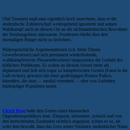
Phrasen des Ringkämpfers
Olaf Tammert muß man eigentlich hoch anrechnen, dass er die
studentische Zuhörerschaft weitesgehend ignorierte und seinen
Wahlkampf auch an diesem Ort an die nichtstudentischen Bewohner
der Neubaugebiete adressierte. Positiveres bleibt über den
ehemaligen Ringer nicht zu berichten.
Widersprüchliche Argumentationen (z.b. beim Thema
Gewerbesteuer) und sich permanent wiederholende,
wahlkämpferische Phrasendrescherei strapazierten die Geduld des
höflichen Publikums. Er wirkte an diesem Abend mehr als
deplatziert und ließ sich sogar zu kämpferischen Gesten (Faust in die
Luft recken), gewürzt mit einer großzügigen Portion Pathos,
hinreißen, die man — medial vermittelt — eher von Auftritten
hitzköpfiger Populisten kennt.
Oppositionelle Eloquenz
Ulrich Rose
hatte den Gestus eines klassischen
Oppositionspolitikers inne. Eloquent, informiert, zynisch und von
den herrschenden Zuständen sichtlich angepisst, schien es so, als
wäre ihm bewußt, dass das Gros seiner Stimmen studentischer Natur