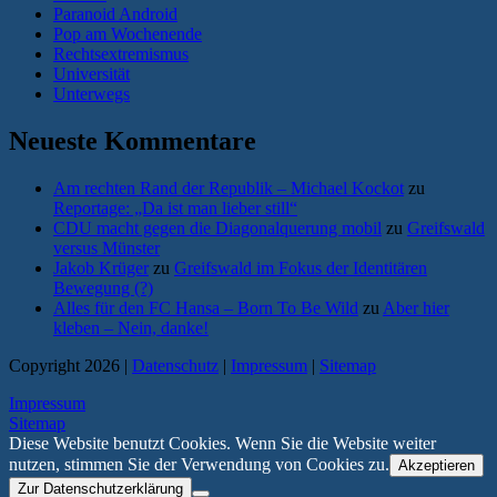
Paranoid Android
Pop am Wochenende
Rechtsextremismus
Universität
Unterwegs
Neueste Kommentare
Am rechten Rand der Republik – Michael Kockot
zu
Reportage: „Da ist man lieber still“
CDU macht gegen die Diagonalquerung mobil
zu
Greifswald
versus Münster
Jakob Krüger
zu
Greifswald im Fokus der Identitären
Bewegung (?)
Alles für den FC Hansa – Born To Be Wild
zu
Aber hier
kleben – Nein, danke!
Copyright 2026 |
Datenschutz
|
Impressum
|
Sitemap
Impressum
Sitemap
Diese Website benutzt Cookies. Wenn Sie die Website weiter
nutzen, stimmen Sie der Verwendung von Cookies zu.
Akzeptieren
Zur Datenschutzerklärung