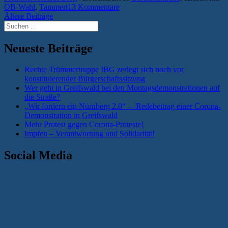
OB-Wahl
,
Tammert
13 Kommentare
Beitragsnavigation
Ältere Beiträge
Suchen
nach:
Neueste Beiträge
Rechte Trümmertruppe IBG zerlegt sich noch vor
konstituierender Bürgerschaftssitzung
Wer geht in Greifswald bei den Montagsdemonstrationen auf
die Straße?
„Wir fordern ein Nürnberg 2.0“ —Redebeitrag einer Corona-
Demonstration in Greifswald
Mehr Protest gegen Corona-Proteste!
Impfen – Verantwortung und Solidarität!
Social Media