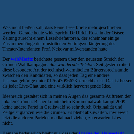
Was nicht heißen soll, dass keine Leserbriefe mehr geschrieben
werden. Gerade heute widerspricht Dr.Ulrich Rose in der Ostsee
Zeitung zurecht einem Leserbriefautoren, der scheinbar einige
Zusammenhänge der umstrittenen Vertragsverlängerung des
Theater-Intendanten Prof. Nekovar mißverstanden hatte.
Der
webMoritz
berichtete gestern über den neuesten Streich der
Grünen Wahlkampagne:
das wandernde Telefon
. Seit gestern rotiert
diese besondere Art der technisch-vermittelten Bürgersprechstunde
zwischen den Kandidaten, so dass jeden Tag eine andere
Listenangehörige unter 0176 43096623 erreichbar ist. Das ist besser
als jeder Live-Chat und eine wirklich hervorragende Idee.
Ideenreich gestaltet sich in meinen Augen das gesamte Auftreten der
lokalen Grünen. Bisher konnte beim Kommunalwahlkampf 2009
keine andere Partei in Greifswald so sehr durch Originalität und
Zeitgeist glänzen wie die Grünen. Es bleibt abzuwarten, inwieweit
jetzt die anderen Parteien medial nachziehen, zu erwarten ist es
nicht.
Beinahe bedauerlich bleibt nur, dass der
Ikarus der Hansestadt