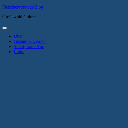
Zum
Fleischervorstadt-Blog
Inhalt
Greifswald Galore
springen
Primäres
Menü
Über
Gastautor werden
Smartphone App
Links