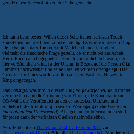
gerade einen Screenshot von der Seite gemacht:
Ich kann beim besten Willen dieser Seite keinen seriösen Touch
zugestehen und die Intention ist eindeutig. Es wurde in diesem Blog
nie behauptet, dass Tammert mit Mädchen handelt, sondern
vielmehr die rhetorische Frage gestellt, ob er nicht bei der Arbeit
Herrn Friedmann begegnet sei. Fernab vom üblichen Unsinn, der
hier veröffentlicht wird, ist der Unsinn in Bezug auf die Person Olaf
Tammert nachweisbar und seine Quellen wurden offengelegt. Das
Gros des Unsinnes wurde von ihm auf dem Business-Netzwerk
Xing eingetragen.
Das
Sonstige
, was ihm in diesem Blog
vorgeworfen wurde
, darunter
verstehe ich dann die Gründung von Firmen, die Kandidatur zur
OB-Wahl, die Veröffentlichung einer grotesken Umfrage und
schließlich die Irreführung in seinem Werdegang (siehe
Verein mit
internationalem Hintergrund
). Alle genannten Informationen sind
für jeden dank der verlinkten Quellen nachvollziehbar.
Veröffentlicht am
11. Februar 2008
15. Februar 2017
von
Fleischervorstadt-Blog
Veröffentlicht in
Gerüchteküche
Markiert mit