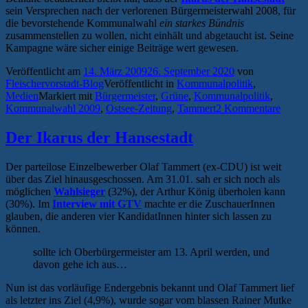
sein Versprechen nach der verlorenen Bürgermeisterwahl 2008, für
die bevorstehende Kommunalwahl
ein starkes Bündnis
zusammenstellen zu wollen, nicht einhält und abgetaucht ist. Seine
Kampagne wäre sicher einige Beiträge wert gewesen.
Veröffentlicht am
14. März 2009
26. September 2020
von
Fleischervorstadt-Blog
Veröffentlicht in
Kommunalpolitik
,
Medien
Markiert mit
Bürgermeister
,
Grüne
,
Kommunalpolitik
,
Kommunalwahl 2009
,
Ostsee-Zeitung
,
Tammert
2 Kommentare
Der Ikarus der Hansestadt
Der parteilose Einzelbewerber Olaf Tammert (ex-CDU) ist weit
über das Ziel hinausgeschossen. Am 31.01. sah er sich noch als
möglichen
Wahlsieger
(32%), der Arthur König überholen kann
(30%). Im
Interview mit GTV
machte er die ZuschauerInnen
glauben, die anderen vier KandidatInnen hinter sich lassen zu
können.
sollte ich Oberbürgermeister am 13. April werden, und
davon gehe ich aus…
Nun ist das vorläufige Endergebnis bekannt und Olaf Tammert lief
als letzter ins Ziel (4,9%), wurde sogar vom blassen Rainer Mutke