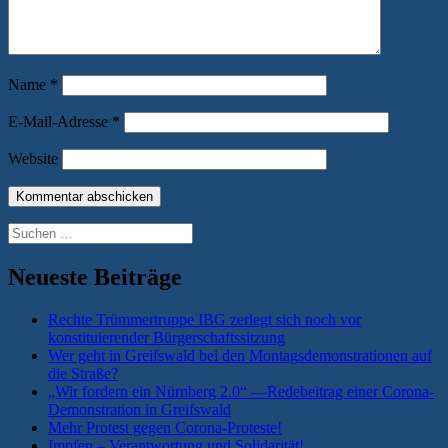
Name
*
E-Mail-Adresse
*
Website
Suchen
nach:
Neueste Beiträge
Rechte Trümmertruppe IBG zerlegt sich noch vor
konstituierender Bürgerschaftssitzung
Wer geht in Greifswald bei den Montagsdemonstrationen auf
die Straße?
„Wir fordern ein Nürnberg 2.0“ —Redebeitrag einer Corona-
Demonstration in Greifswald
Mehr Protest gegen Corona-Proteste!
Impfen – Verantwortung und Solidarität!