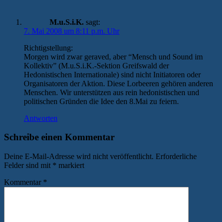
M.u.S.i.K.
sagt:
7. Mai 2008 um 8:11 p.m. Uhr
Richtigstellung:
Morgen wird zwar geraved, aber “Mensch und Sound im
Kollektiv” (M.u.S.i.K.-Sektion Greifswald der
Hedonistischen Internationale) sind nicht Initiatoren oder
Organisatoren der Aktion. Diese Lorbeeren gehören anderen
Menschen. Wir unterstützen aus rein hedonistischen und
politischen Gründen die Idee den 8.Mai zu feiern.
Antworten
Schreibe einen Kommentar
Deine E-Mail-Adresse wird nicht veröffentlicht.
Erforderliche
Felder sind mit
*
markiert
Kommentar
*