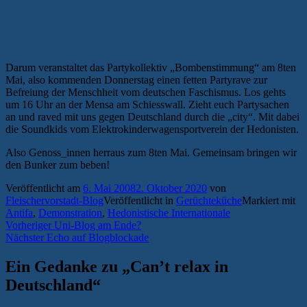
Darum veranstaltet das Partykollektiv „Bombenstimmung“ am 8ten
Mai, also kommenden Donnerstag einen fetten Partyrave zur
Befreiung der Menschheit vom deutschen Faschismus. Los gehts
um 16 Uhr an der Mensa am Schiesswall. Zieht euch Partysachen
an und raved mit uns gegen Deutschland durch die „city“. Mit dabei
die Soundkids vom Elektrokinderwagensportverein der Hedonisten.
Also Genoss_innen herraus zum 8ten Mai. Gemeinsam bringen wir
den Bunker zum beben!
Veröffentlicht am
6. Mai 2008
2. Oktober 2020
von
Fleischervorstadt-Blog
Veröffentlicht in
Gerüchteküche
Markiert mit
Antifa
,
Demonstration
,
Hedonistische Internationale
Beitragsnavigation
Vorheriger
Vorheriger
Uni-Blog am Ende?
Nächster
Beitrag:
Nächster
Echo auf Blogblockade
Beitrag:
Ein Gedanke zu „
Can’t relax in
Deutschland
“