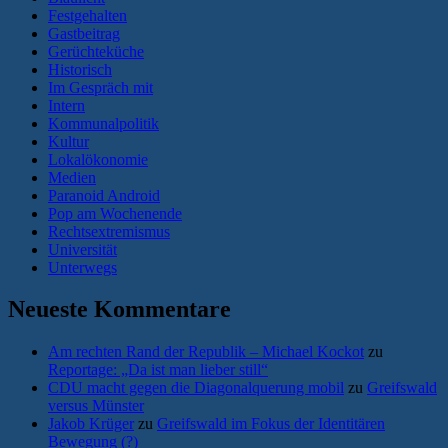
Festgehalten
Gastbeitrag
Gerüchteküche
Historisch
Im Gespräch mit
Intern
Kommunalpolitik
Kultur
Lokalökonomie
Medien
Paranoid Android
Pop am Wochenende
Rechtsextremismus
Universität
Unterwegs
Neueste Kommentare
Am rechten Rand der Republik – Michael Kockot
zu
Reportage: „Da ist man lieber still“
CDU macht gegen die Diagonalquerung mobil
zu
Greifswald
versus Münster
Jakob Krüger
zu
Greifswald im Fokus der Identitären
Bewegung (?)