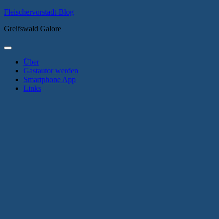
Zum
Fleischervorstadt-Blog
Inhalt
Greifswald Galore
springen
Primäres
Menü
Über
Gastautor werden
Smartphone App
Links