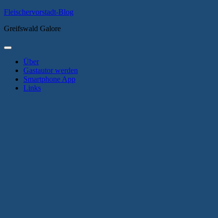
Zum
Fleischervorstadt-Blog
Inhalt
Greifswald Galore
springen
Primäres
Menü
Über
Gastautor werden
Smartphone App
Links