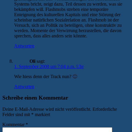
Systems bricht, neigt dazu, Teil dessen zu werden, was sie
bekämpfen will. Flashmobs streben eine temporäre
Enteignung des kulturellen Kapitals und eine Störung der
scheinbar natürlichen Sozialrelation an. Flashmob ist der
Versuch, sich an Politik zu beteiligen, ohne konstruktiv zu
werden. Momente der Verwirrung herzustellen, die davon
sprechen, dass alles anders sein könnte.
Antworten
Oli
sagt:
1. September 2008 um 7:04 p.m. Uhr
Wie hiess denn der Track nun? 🙂
Antworten
Schreibe einen Kommentar
Deine E-Mail-Adresse wird nicht veröffentlicht.
Erforderliche
Felder sind mit
*
markiert
Kommentar
*