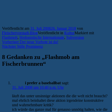
Veröffentlicht am
31. Juli 2008
26. Januar 2018
von
Fleischervorstadt-Blog
Veröffentlicht in
Kultur
Markiert mit
Flashmob
,
Hedonistische Internationale
,
Subversion
Beitragsnavigation
Vorheriger
Vorheriger
Der neue Vorbote ist da!
Nächster
Beitrag:
Nächster
Stille Prominenz
Beitrag:
8 Gedanken zu „
Flashmob am
Fischerbrunnen
“
i prefer a baseballbat
sagt:
31. Juli 2008 um 10:40 p.m. Uhr
läuft das unter unsinnige aktionen die die welt nicht braucht?
mal ehrlich beinhaltet diese aktion irgendeine konstruktive
und wahrnehmbare kritik?
ich würde das ganze mal für genauso unnötig halten, wie die