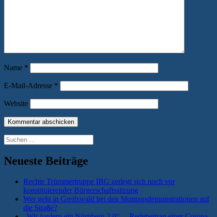
Name
*
E-Mail-Adresse
*
Website
Suchen
nach:
Neueste Beiträge
Rechte Trümmertruppe IBG zerlegt sich noch vor
konstituierender Bürgerschaftssitzung
Wer geht in Greifswald bei den Montagsdemonstrationen auf
die Straße?
„Wir fordern ein Nürnberg 2.0“ —Redebeitrag einer Corona-