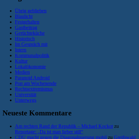
Übrig geblieben
Blaulicht
Festgehalten
Gastbeitrag
Gerüchteküche
Historisch
Im Gespräch mit
Intern
Kommunalpolitik
Kultur
Lokalökonomie
Medien
Paranoid Android
Pop am Wochenende
Rechtsextremismus
Universität
Unterwegs
Neueste Kommentare
Am rechten Rand der Republik – Michael Kockot
zu
Reportage: „Da ist man lieber still“
CDU macht gegen die Diagonalquerung mobil
zu
Greifswald