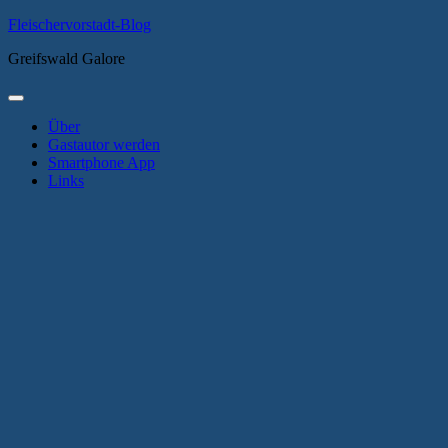
Zum
Fleischervorstadt-Blog
Inhalt
Greifswald Galore
springen
Primäres
Menü
Über
Gastautor werden
Smartphone App
Links