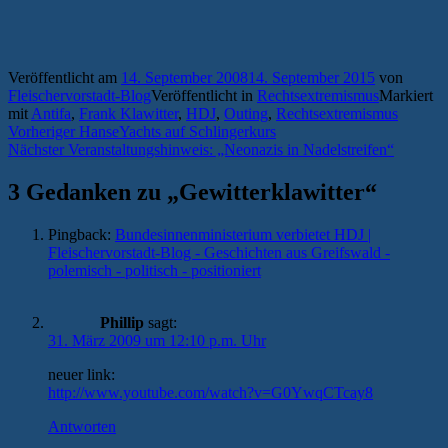
Veröffentlicht am
14. September 2008
14. September 2015
von
Fleischervorstadt-Blog
Veröffentlicht in
Rechtsextremismus
Markiert
mit
Antifa
,
Frank Klawitter
,
HDJ
,
Outing
,
Rechtsextremismus
Beitragsnavigation
Vorheriger
Vorheriger
HanseYachts auf Schlingerkurs
Nächster
Beitrag:
Nächster
Veranstaltungshinweis: „Neonazis in Nadelstreifen“
Beitrag:
3 Gedanken zu „
Gewitterklawitter
“
Pingback:
Bundesinnenministerium verbietet HDJ |
Fleischervorstadt-Blog - Geschichten aus Greifswald -
polemisch - politisch - positioniert
Phillip
sagt:
31. März 2009 um 12:10 p.m. Uhr
neuer link:
http://www.youtube.com/watch?v=G0YwqCTcay8
Antworten