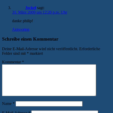
Jockel
sagt:
31. März 2009 um 12:20 p.m. Uhr
danke philip!
Antworten
Schreibe einen Kommentar
Deine E-Mail-Adresse wird nicht veröffentlicht.
Erforderliche
Felder sind mit
*
markiert
Kommentar
*
Name
*
E-Mail-Adresse
*