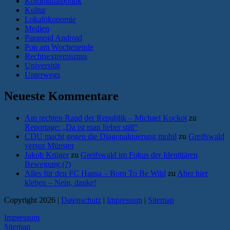
Kommunalpolitik
Kultur
Lokalökonomie
Medien
Paranoid Android
Pop am Wochenende
Rechtsextremismus
Universität
Unterwegs
Neueste Kommentare
Am rechten Rand der Republik – Michael Kockot
zu
Reportage: „Da ist man lieber still“
CDU macht gegen die Diagonalquerung mobil
zu
Greifswald
versus Münster
Jakob Krüger
zu
Greifswald im Fokus der Identitären
Bewegung (?)
Alles für den FC Hansa – Born To Be Wild
zu
Aber hier
kleben – Nein, danke!
Copyright 2026 |
Datenschutz
|
Impressum
|
Sitemap
Impressum
Sitemap