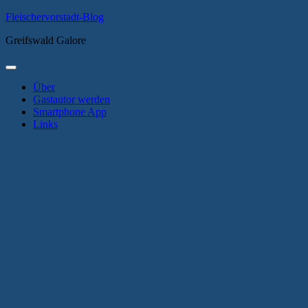
Zum
Fleischervorstadt-Blog
Inhalt
Greifswald Galore
springen
Primäres
Menü
Über
Gastautor werden
Smartphone App
Links