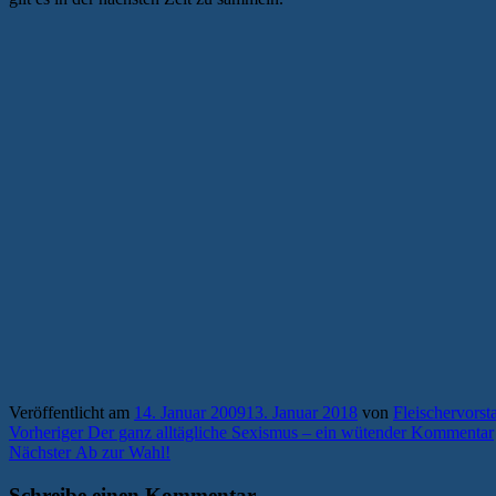
Veröffentlicht am
14. Januar 2009
13. Januar 2018
von
Fleischervorst
Beitragsnavigation
Vorheriger
Vorheriger
Der ganz alltägliche Sexismus – ein wütender Kommentar
Nächster
Beitrag:
Nächster
Ab zur Wahl!
Beitrag:
Schreibe einen Kommentar