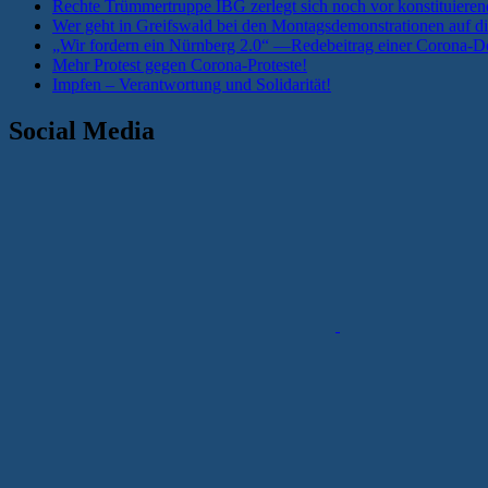
Rechte Trümmertruppe IBG zerlegt sich noch vor konstituieren
Wer geht in Greifswald bei den Montagsdemonstrationen auf di
„Wir fordern ein Nürnberg 2.0“ —Redebeitrag einer Corona-De
Mehr Protest gegen Corona-Proteste!
Impfen – Verantwortung und Solidarität!
Social Media