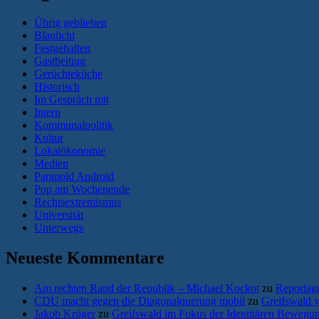
Übrig geblieben
Blaulicht
Festgehalten
Gastbeitrag
Gerüchteküche
Historisch
Im Gespräch mit
Intern
Kommunalpolitik
Kultur
Lokalökonomie
Medien
Paranoid Android
Pop am Wochenende
Rechtsextremismus
Universität
Unterwegs
Neueste Kommentare
Am rechten Rand der Republik – Michael Kockot
zu
Reportage
CDU macht gegen die Diagonalquerung mobil
zu
Greifswald 
Jakob Krüger
zu
Greifswald im Fokus der Identitären Bewegun