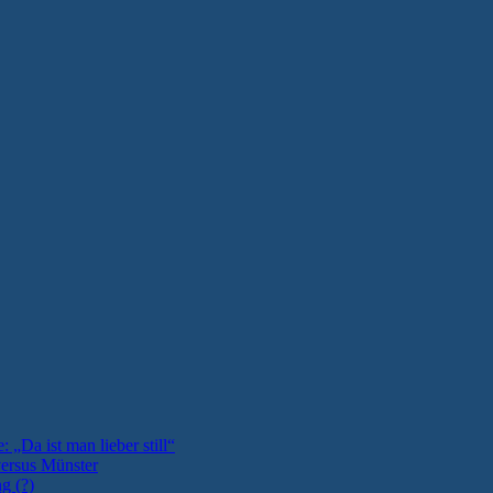
: „Da ist man lieber still“
versus Münster
g (?)