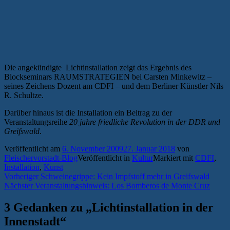
Die angekündigte Lichtinstallation zeigt das Ergebnis des
Blockseminars RAUMSTRATEGIEN bei Carsten Minkewitz –
seines Zeichens Dozent am CDFI – und dem Berliner Künstler Nils
R. Schultze.
Darüber hinaus ist die Installation ein Beitrag zu der
Veranstaltungsreihe
20 jahre friedliche Revolution in der DDR und
Greifswald
.
Veröffentlicht am
6. November 2009
27. Januar 2018
von
Fleischervorstadt-Blog
Veröffentlicht in
Kultur
Markiert mit
CDFI
,
Installation
,
Kunst
Beitragsnavigation
Vorheriger
Vorheriger
Schweinegrippe: Kein Impfstoff mehr in Greifswald
Nächster
Beitrag:
Nächster
Veranstaltungshinweis: Los Bomberos de Monte Cruz
Beitrag:
3 Gedanken zu „
Lichtinstallation in der
Innenstadt
“