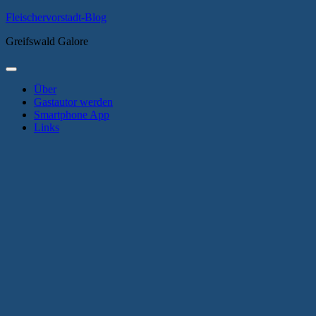
Zum
Fleischervorstadt-Blog
Inhalt
Greifswald Galore
springen
Primäres
Menü
Über
Gastautor werden
Smartphone App
Links