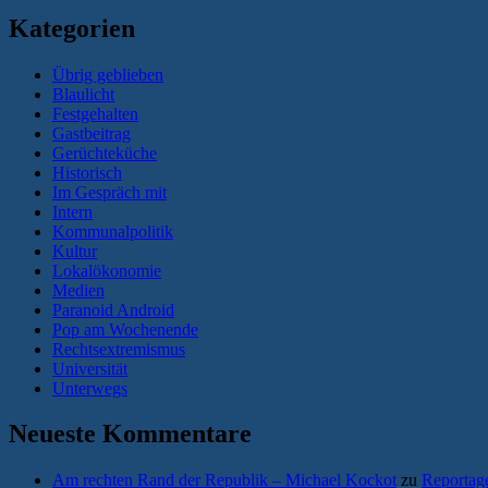
Kategorien
Übrig geblieben
Blaulicht
Festgehalten
Gastbeitrag
Gerüchteküche
Historisch
Im Gespräch mit
Intern
Kommunalpolitik
Kultur
Lokalökonomie
Medien
Paranoid Android
Pop am Wochenende
Rechtsextremismus
Universität
Unterwegs
Neueste Kommentare
Am rechten Rand der Republik – Michael Kockot
zu
Reportage