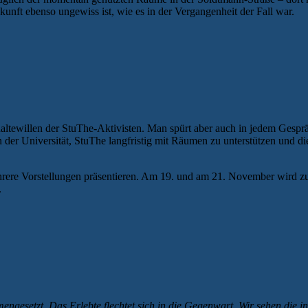
unft ebenso ungewiss ist, wie es in der Vergangenheit der Fall war.
ltewillen der StuThe-Aktivisten. Man spürt aber auch in jedem Gespr
r Universität, StuThe langfristig mit Räumen zu unterstützen und d
hrere Vorstellungen präsentieren. Am 19. und am 21. November wird 
.
gesetzt. Das Erlebte flechtet sich in die Gegenwart. Wir sehen die 