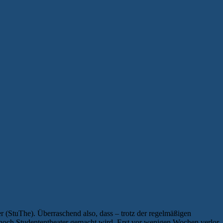
r (StuThe). Überraschend also, dass – trotz der regelmäßigen
noch Studententheater gemacht wird. Erst vor wenigen Wochen verlor