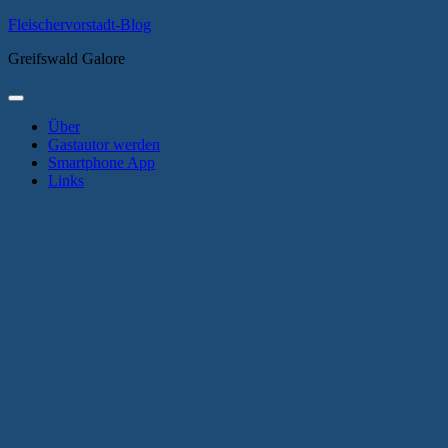
Zum
Fleischervorstadt-Blog
Inhalt
Greifswald Galore
springen
Primäres
Menü
Über
Gastautor werden
Smartphone App
Links