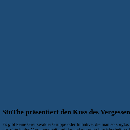
StuThe präsentiert den Kuss des Vergessen
Es gibt keine Greifswalder Gruppe oder Initiative, die man so sorglo
Umzüge in der Vergangenheit und der andauernden Unsicherheit bezü