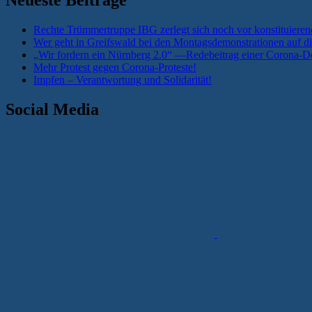
Rechte Trümmertruppe IBG zerlegt sich noch vor konstituieren
Wer geht in Greifswald bei den Montagsdemonstrationen auf di
„Wir fordern ein Nürnberg 2.0“ —Redebeitrag einer Corona-De
Mehr Protest gegen Corona-Proteste!
Impfen – Verantwortung und Solidarität!
Social Media