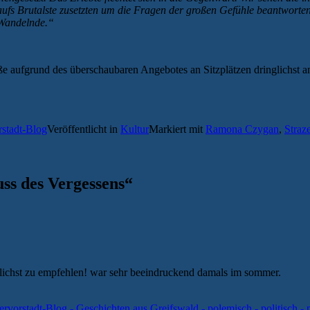
h aufs Brutalste zusetzten um die Fragen der großen Gefühle beantwo
 Wandelnde.“
ße aufgrund des überschaubaren Angebotes an Sitzplätzen dringlichst a
rstadt-Blog
Veröffentlicht in
Kultur
Markiert mit
Ramona Czygan
,
Straz
ss des Vergessens
“
nglichst zu empfehlen! war sehr beeindruckend damals im sommer.
hervorstadt-Blog - Geschichten aus Greifswald - polemisch - politisch - p