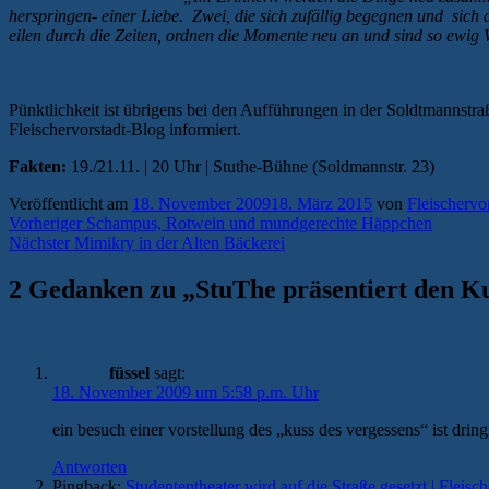
herspringen- einer Liebe. Zwei, die sich zufällig begegnen und sic
eilen durch die Zeiten, ordnen die Momente neu an und sind so ewig
Pünktlichkeit ist übrigens bei den Aufführungen in der Soldtmannstra
Fleischervorstadt-Blog informiert.
Fakten:
19./21.11. | 20 Uhr | Stuthe-Bühne (Soldmannstr. 23)
Veröffentlicht am
18. November 2009
18. März 2015
von
Fleischervo
Beitragsnavigation
Vorheriger
Vorheriger
Schampus, Rotwein und mundgerechte Häppchen
Nächster
Beitrag:
Nächster
Mimikry in der Alten Bäckerei
Beitrag:
2 Gedanken zu „
StuThe präsentiert den Ku
füssel
sagt:
18. November 2009 um 5:58 p.m. Uhr
ein besuch einer vorstellung des „kuss des vergessens“ ist dri
Antworten
Pingback:
Studententheater wird auf die Straße gesetzt | Fleisc