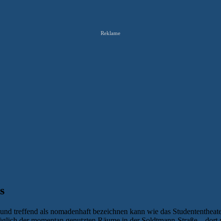
Reklame
s
s und treffend als nomadenhaft bezeichnen kann wie das Studententheate
glich der momentan genutzten Räume in der Soldtmann-Straße – dort 