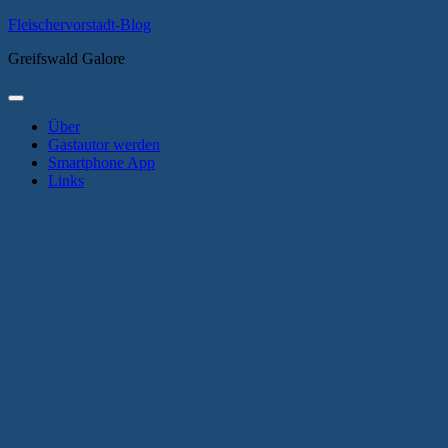
Zum
Fleischervorstadt-Blog
Inhalt
Greifswald Galore
springen
Primäres
Menü
Über
Gastautor werden
Smartphone App
Links