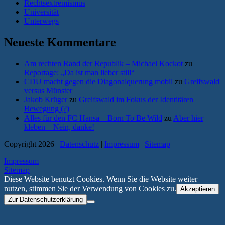
Rechtsextremismus
Universität
Unterwegs
Neueste Kommentare
Am rechten Rand der Republik – Michael Kockot
zu
Reportage: „Da ist man lieber still“
CDU macht gegen die Diagonalquerung mobil
zu
Greifswald
versus Münster
Jakob Krüger
zu
Greifswald im Fokus der Identitären
Bewegung (?)
Alles für den FC Hansa – Born To Be Wild
zu
Aber hier
kleben – Nein, danke!
Copyright 2026 |
Datenschutz
|
Impressum
|
Sitemap
Impressum
Sitemap
Diese Website benutzt Cookies. Wenn Sie die Website weiter
nutzen, stimmen Sie der Verwendung von Cookies zu.
Akzeptieren
Zur Datenschutzerklärung