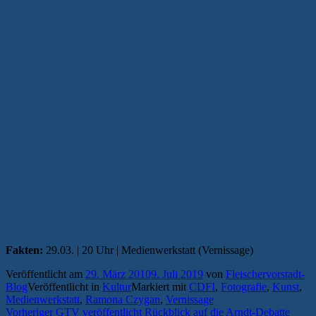
Fakten:
29.03. | 20 Uhr | Medienwerkstatt (Vernissage)
Veröffentlicht am
29. März 2010
9. Juli 2019
von
Fleischervorstadt-
Blog
Veröffentlicht in
Kultur
Markiert mit
CDFI
,
Fotografie
,
Kunst
,
Medienwerkstatt
,
Ramona Czygan
,
Vernissage
Beitragsnavigation
Vorheriger
Vorheriger
GTV veröffentlicht Rückblick auf die Arndt-Debatte