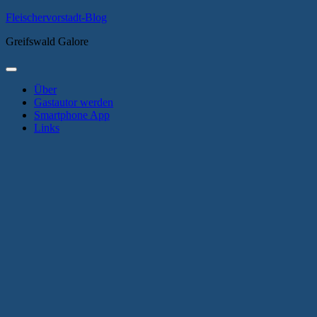
Zum
Fleischervorstadt-Blog
Inhalt
Greifswald Galore
springen
Primäres
Menü
Über
Gastautor werden
Smartphone App
Links