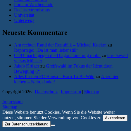
Pop am Wochenende
Rechtsextremismus
Universität
Unterwegs
Neueste Kommentare
Am rechten Rand der Republik – Michael Kockot
zu
Reportage: „Da ist man lieber still“
CDU macht gegen die Diagonalquerung mobil
zu
Greifswald
versus Münster
Jakob Krüger
zu
Greifswald im Fokus der Identitären
Bewegung (?)
Alles für den FC Hansa – Born To Be Wild
zu
Aber hier
kleben – Nein, danke!
Copyright 2026 |
Datenschutz
|
Impressum
|
Sitemap
Impressum
Sitemap
Diese Website benutzt Cookies. Wenn Sie die Website weiter
nutzen, stimmen Sie der Verwendung von Cookies zu.
Akzeptieren
Zur Datenschutzerklärung