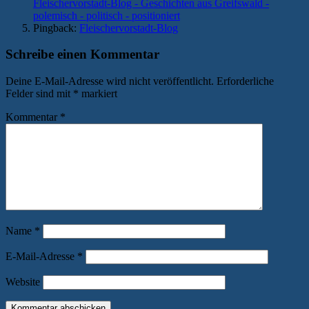
Fleischervorstadt-Blog - Geschichten aus Greifswald -
polemisch - politisch - positioniert
Pingback:
Fleischervorstadt-Blog
Schreibe einen Kommentar
Deine E-Mail-Adresse wird nicht veröffentlicht.
Erforderliche
Felder sind mit
*
markiert
Kommentar
*
Name
*
E-Mail-Adresse
*
Website