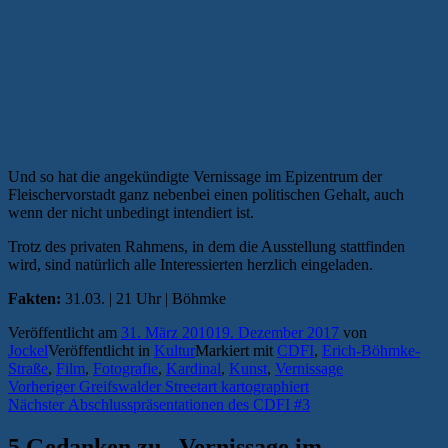
Und so hat die angekündigte Vernissage im Epizentrum der
Fleischervorstadt ganz nebenbei einen politischen Gehalt, auch
wenn der nicht unbedingt intendiert ist.
Trotz des privaten Rahmens, in dem die Ausstellung stattfinden
wird, sind natürlich alle Interessierten herzlich eingeladen.
Fakten:
31.03. | 21 Uhr | Böhmke
Veröffentlicht am
31. März 2010
19. Dezember 2017
von
Jockel
Veröffentlicht in
Kultur
Markiert mit
CDFI
,
Erich-Böhmke-
Straße
,
Film
,
Fotografie
,
Kardinal
,
Kunst
,
Vernissage
Beitragsnavigation
Vorheriger
Vorheriger
Greifswalder Streetart kartographiert
Nächster
Beitrag:
Nächster
Abschlusspräsentationen des CDFI #3
Beitrag:
5 Gedanken zu „
Vernissage im