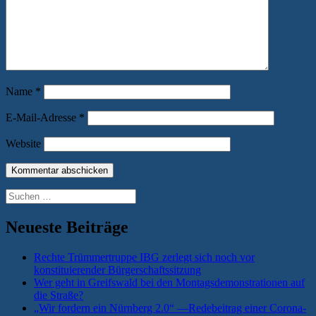
Name
*
E-Mail-Adresse
*
Website
Suchen
nach:
Neueste Beiträge
Rechte Trümmertruppe IBG zerlegt sich noch vor
konstituierender Bürgerschaftssitzung
Wer geht in Greifswald bei den Montagsdemonstrationen auf
die Straße?
„Wir fordern ein Nürnberg 2.0“ —Redebeitrag einer Corona-