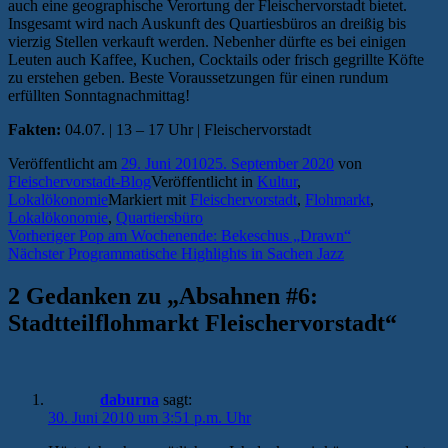
auch eine geographische Verortung der Fleischervorstadt bietet.
Insgesamt wird nach Auskunft des Quartiesbüros an dreißig bis
vierzig Stellen verkauft werden. Nebenher dürfte es bei einigen
Leuten auch Kaffee, Kuchen, Cocktails oder frisch gegrillte Köfte
zu erstehen geben. Beste Voraussetzungen für einen rundum
erfüllten Sonntagnachmittag!
Fakten:
04.07. | 13 – 17 Uhr | Fleischervorstadt
Veröffentlicht am
29. Juni 2010
25. September 2020
von
Fleischervorstadt-Blog
Veröffentlicht in
Kultur
,
Lokalökonomie
Markiert mit
Fleischervorstadt
,
Flohmarkt
,
Lokalökonomie
,
Quartiersbüro
Beitragsnavigation
Vorheriger
Vorheriger
Pop am Wochenende: Bekeschus „Drawn“
Nächster
Beitrag:
Nächster
Programmatische Highlights in Sachen Jazz
Beitrag:
2 Gedanken zu „
Absahnen #6:
Stadtteilflohmarkt Fleischervorstadt
“
daburna
sagt:
30. Juni 2010 um 3:51 p.m. Uhr