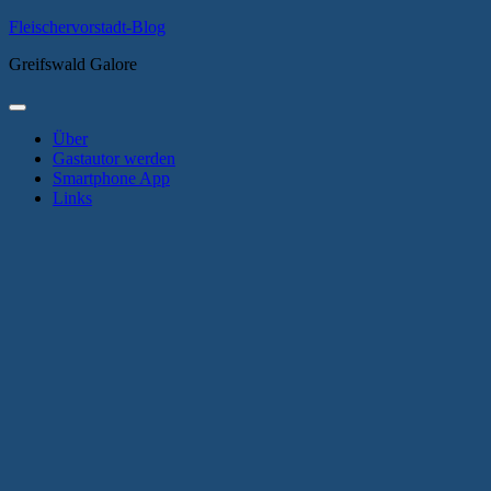
Zum
Fleischervorstadt-Blog
Inhalt
Greifswald Galore
springen
Primäres
Menü
Über
Gastautor werden
Smartphone App
Links