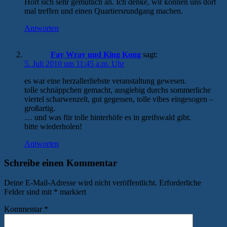
Hört sich sehr gemütlich an. Ich denke, wir können uns dort
mal treffen und einen Quartiersrundgang machen.
Antworten
Fay Wray und King Kong
sagt:
5. Juli 2010 um 11:45 a.m. Uhr
es war eine herzallerliebste veranstaltung gewesen.
tolle schnäppchen gemacht, ausgiebig durchs sommerliche
viertel scharwenzelt, gut gegessen, tolle vibes eingesogen –
großartig.
… und was für tolle hinterhöfe es in greifswald gibt.
bitte wiederholen!
Antworten
Schreibe einen Kommentar
Deine E-Mail-Adresse wird nicht veröffentlicht.
Erforderliche
Felder sind mit
*
markiert
Kommentar
*