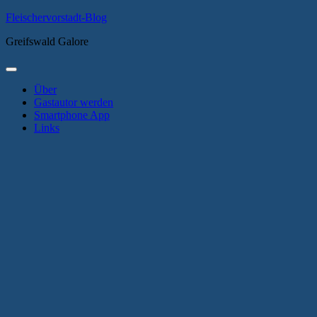
Zum
Fleischervorstadt-Blog
Inhalt
Greifswald Galore
springen
Primäres
Menü
Über
Gastautor werden
Smartphone App
Links