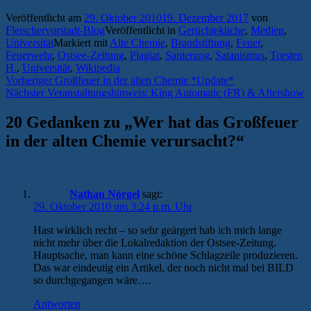
Veröffentlicht am
29. Oktober 2010
19. Dezember 2017
von
Fleischervorstadt-Blog
Veröffentlicht in
Gerüchteküche
,
Medien
,
Universität
Markiert mit
Alte Chemie
,
Brandstiftung
,
Feuer
,
Feuerwehr
,
Ostsee-Zeitung
,
Plagiat
,
Sanierung
,
Satanismus
,
Torsten
H.
,
Universität
,
Wikipedia
Beitragsnavigation
Vorheriger
Vorheriger
Großfeuer in der alten Chemie *Update*
Nächster
Beitrag:
Nächster
Veranstaltungshinweis: King Automatic (FR) & Aftershow
Beitrag:
20 Gedanken zu „
Wer hat das Großfeuer
in der alten Chemie verursacht?
“
Nathan Nörgel
sagt:
29. Oktober 2010 um 3:24 p.m. Uhr
Hast wirklich recht – so sehr geärgert hab ich mich lange
nicht mehr über die Lokalredaktion der Ostsee-Zeitung.
Hauptsache, man kann eine schöne Schlagzeile produzieren.
Das war eindeutig ein Artikel, der noch nicht mal bei BILD
so durchgegangen wäre….
Antworten