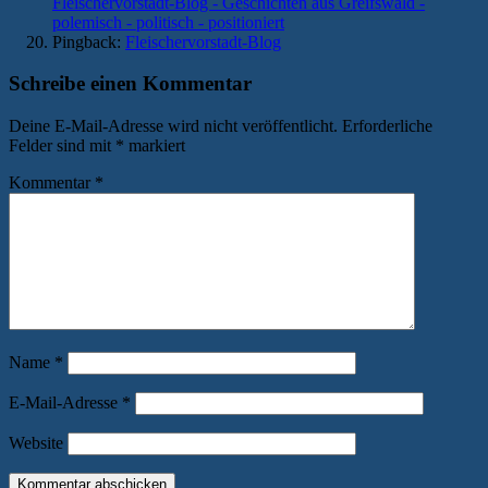
Fleischervorstadt-Blog - Geschichten aus Greifswald -
polemisch - politisch - positioniert
Pingback:
Fleischervorstadt-Blog
Schreibe einen Kommentar
Deine E-Mail-Adresse wird nicht veröffentlicht.
Erforderliche
Felder sind mit
*
markiert
Kommentar
*
Name
*
E-Mail-Adresse
*
Website