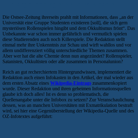
Hintergrundplagiate aus Wikipedia
Die Ostsee-Zeitung ihrerseits prahlt mit Informationen, dass „an der
Universität eine Gruppe Studenten existieren [soll], die sich gern
mysteriösen Rollenspielen hingibt und dem Okkultismus frönt“. Das
Unbekannte war schon immer gefährlich und vermutlich spielen
diese Studierenden auch noch Killerspiele. Die Redaktion stellt
einmal mehr ihre Unkenntnis zur Schau und wirft wahllos und vor
allem undifferenziert völlig unterschiedliche Themen zusammen.
Aber wer hat die alte Chemie denn nun angezündet? Rollenspieler,
Satanisten, Okkultisten oder alle zusammen in Personalunion?
Reich an gut recherchiertem Hintergrundwissen, implementiert die
Redaktion auch einen Infokasten in den Artikel, der mal wieder aus
dem ersten Absatz eines
Wikipedia-Eintrags
zusammenkopiert
wurde. Dieser Redaktion und ihren geheimen Informationsquellen
glaube ich doch alles! Ist es denn so problematisch, die
Quellenangabe unter die Infobox zu setzen? Zur Veranschaulichung
dessen, was an manchen Universitäten mit Exmatrikulation bestraft
wird, sei hier eine Gegenüberstellung der Wikipedia-Quelle und des
OZ-Infotextes aufgeführt: