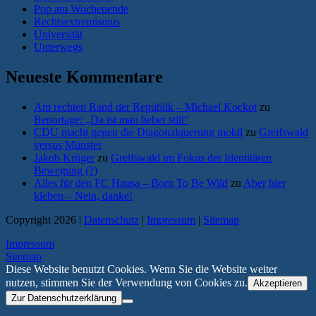
Pop am Wochenende
Rechtsextremismus
Universität
Unterwegs
Neueste Kommentare
Am rechten Rand der Republik – Michael Kockot
zu
Reportage: „Da ist man lieber still“
CDU macht gegen die Diagonalquerung mobil
zu
Greifswald
versus Münster
Jakob Krüger
zu
Greifswald im Fokus der Identitären
Bewegung (?)
Alles für den FC Hansa – Born To Be Wild
zu
Aber hier
kleben – Nein, danke!
Copyright 2026 |
Datenschutz
|
Impressum
|
Sitemap
Impressum
Sitemap
Diese Website benutzt Cookies. Wenn Sie die Website weiter
nutzen, stimmen Sie der Verwendung von Cookies zu.
Akzeptieren
Zur Datenschutzerklärung