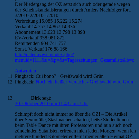
Der Niedergang der OZ setzt sich auch oder gerade wegen
der Scheinskandalisierungen durch Amlers Nachfolger fort.
3/2010 2/2010 1/2010
Verbreitung 15.085 15.222 15.274
Verkauf 14.757 14.867 14.936
Abonnement 13.623 13.798 13.898
EV-Verkauf 958 981 872
Remittenden 904 741 757
Sonst. Verkauf 176 88 166
http://daten.ivw.eu/index.php?
menuid=1111&u=&p=&t=Tageszeitungen+Gesamtliste&b=o
Antworten
Pingback: Cui bono? - Greifswald wird Grün
Pingback:
Noch ein heißer Verdacht - Greifswald wird Grün
Dirk
sagt:
30. Oktober 2010 um 11:43 a.m. Uhr
Schimpft doch nicht immer so über die OZ! – Die Artikel
über Sexunfälle, Stasimachenschaften, heiße Studentinnen
beim Table-Dance mit ihren Professoren und nun auch noch
zündelnden Satanisten erfreuen mich jeden Morgen, wenn ich
mehrere hundert Kilometer entfernt meiner alten Heimat OZ-