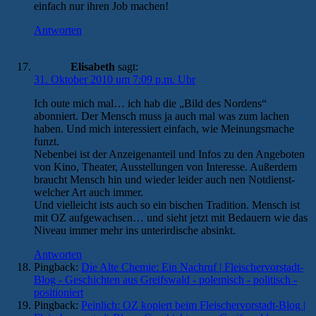
einfach nur ihren Job machen!
Antworten
Elisabeth
sagt:
31. Oktober 2010 um 7:09 p.m. Uhr
Ich oute mich mal… ich hab die „Bild des Nordens“
abonniert. Der Mensch muss ja auch mal was zum lachen
haben. Und mich interessiert einfach, wie Meinungsmache
funzt.
Nebenbei ist der Anzeigenanteil und Infos zu den Angeboten
von Kino, Theater, Ausstellungen von Interesse. Außerdem
braucht Mensch hin und wieder leider auch nen Notdienst-
welcher Art auch immer.
Und vielleicht ists auch so ein bischen Tradition. Mensch ist
mit OZ aufgewachsen… und sieht jetzt mit Bedauern wie das
Niveau immer mehr ins unterirdische absinkt.
Antworten
Pingback:
Die Alte Chemie: Ein Nachruf | Fleischervorstadt-
Blog - Geschichten aus Greifswald - polemisch - politisch -
positioniert
Pingback:
Peinlich: OZ kopiert beim Fleischervorstadt-Blog |