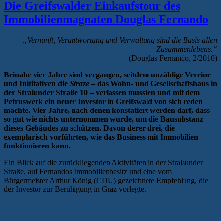
Die Greifswalder Einkaufstour des
Immobilienmagnaten Douglas Fernando
„Vernunft, Verantwortung und Verwaltung sind die Basis allen
Zusammenlebens.“
(Douglas Fernando, 2/2010)
Beinahe vier Jahre sind vergangen, seitdem unzählige Vereine
und Inititativen die
Straze
– das Wohn- und Gesellschaftshaus in
der Stralunder Straße 10 – verlassen mussten und mit dem
Petruswerk ein neuer Investor in Greifswald von sich reden
machte. Vier Jahre, nach denen konstatiert werden darf, dass
so gut wie nichts unternommen wurde, um die Bausubstanz
dieses Gebäudes zu schützen. Davon derer drei, die
exemplarisch vorführten, wie das Business mit Immobilien
funktionieren kann.
Ein Blick auf die zurückliegenden Aktivitäten in der Stralsunder
Straße, auf Fernandos Immobilienbesitz und eine vom
Bürgermeister Arthur König (CDU) gezeichnete Empfehlung, die
der Investor zur Beruhigung in Graz vorlegte.
DAS „KATHOLISCHE“ PETRUSWERK