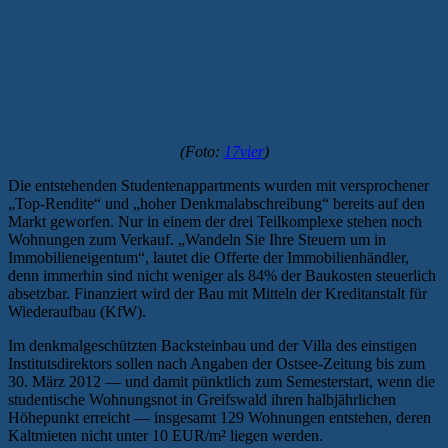
(Foto:
17vier
)
Die entstehenden Studentenappartments wurden mit versprochener
„Top-Rendite“ und „hoher Denkmalabschreibung“ bereits auf den
Markt geworfen. Nur in einem der drei Teilkomplexe stehen noch
Wohnungen zum Verkauf. „Wandeln Sie Ihre Steuern um in
Immobilieneigentum“, lautet die Offerte der Immobilienhändler,
denn immerhin sind nicht weniger als 84% der Baukosten steuerlich
absetzbar. Finanziert wird der Bau mit Mitteln der Kreditanstalt für
Wiederaufbau (KfW).
Im denkmalgeschützten Backsteinbau und der Villa des einstigen
Institutsdirektors sollen nach Angaben der Ostsee-Zeitung bis zum
30. März 2012 — und damit pünktlich zum Semesterstart, wenn die
studentische Wohnungsnot in Greifswald ihren halbjährlichen
Höhepunkt erreicht — insgesamt 129 Wohnungen entstehen, deren
Kaltmieten nicht unter 10 EUR/m² liegen werden.