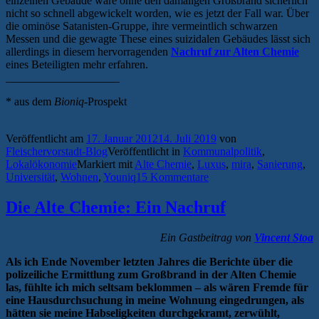
einzelnen Gebäude wäre ohne den damaligen Großbrand sicherlich
nicht so schnell abgewickelt worden, wie es jetzt der Fall war. Über
die ominöse Satanisten-Gruppe, ihre vermeintlich schwarzen
Messen und die gewagte These eines suizidalen Gebäudes lässt sich
allerdings in diesem hervorragenden
Nachruf zur Alten Chemie
eines Beteiligten mehr erfahren.
____________________
* aus dem
Bioniq
-Prospekt
Veröffentlicht am
17. Januar 2012
14. Juli 2019
von
Fleischervorstadt-Blog
Veröffentlicht in
Kommunalpolitik
,
Lokalökonomie
Markiert mit
Alte Chemie
,
Luxus
,
mira
,
Sanierung
,
Universität
,
Wohnen
,
Youniq
15 Kommentare
Die Alte Chemie: Ein Nachruf
Ein Gastbeitrag von
Vincent Stoa
Als ich Ende November letzten Jahres die Berichte über die
polizeiliche Ermittlung zum Großbrand in der Alten Chemie
las, fühlte ich mich seltsam beklommen – als wären Fremde für
eine Hausdurchsuchung in meine Wohnung eingedrungen, als
hätten sie meine Habseligkeiten durchgekramt, zerwühlt,