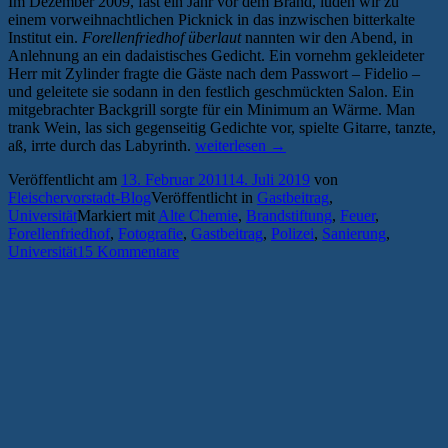
Im Dezember 2009, fast ein Jahr vor dem Brand, luden wir zu
einem vorweihnachtlichen Picknick in das inzwischen bitterkalte
Institut ein.
Forellenfriedhof überlaut
nannten wir den Abend, in
Anlehnung an ein dadaistisches Gedicht. Ein vornehm gekleideter
Herr mit Zylinder fragte die Gäste nach dem Passwort – Fidelio –
und geleitete sie sodann in den festlich geschmückten Salon. Ein
mitgebrachter Backgrill sorgte für ein Minimum an Wärme. Man
trank Wein, las sich gegenseitig Gedichte vor, spielte Gitarre, tanzte,
„Die
aß, irrte durch das Labyrinth.
weiterlesen
→
Alte
Veröffentlicht am
13. Februar 2011
14. Juli 2019
von
Chemie:
Fleischervorstadt-Blog
Veröffentlicht in
Gastbeitrag
,
Ein
Universität
Markiert mit
Alte Chemie
,
Brandstiftung
,
Feuer
,
Nachruf“
Forellenfriedhof
,
Fotografie
,
Gastbeitrag
,
Polizei
,
Sanierung
,
Universität
15 Kommentare