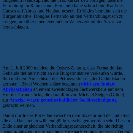
umgehend Neubaupläne, die in so kurzer Zeit vorlagen, dass die
Vermutung im Raum stand, Fernando hätte schon beim Kauf des
Hauses auf Abriss und Neubau gesetzt. Erfolglos bemühte sich die
Bürgerinitiative, Douglas Fernando an den Verhandlungstisch zu
kriegen, um über einen eventuellen Weiterverkauf der
Straze
zu
beratschlagen.
INVESTOR FERNANDO WIRD
WEGEN GEMEINSCHAFTLICHER
SACHBESCHÄDIGUNG ANGEZEIGT
Am 1. Juli 2009 meldete die Ostsee-Zeitung, dass Fernando das
Gebäude definitiv nicht an die Bürgerinitiative verkaufen würde.
Ihm und dem Aufsichtsrat des Petruswerks sei „der Geduldsfaden
gerissen“. Zwei Wochen später begannen
nicht genehmigte
Abrissarbeiten
an einem zweistöckigen Fachwerkhaus auf dem
Hof des Grundstücks, die daraufhin von Michael Steiger (Grüne)
zur
Anzeige wegen gemeinschaftlicher Sachbeschädigung
gebracht wurden.
Damit dürfte das Porzellan zwischen dem Investor und der Initiative,
die das Haus retten will, endgültig zerschlagen worden sein. Diesem
Ende einer ungleichen Verhandlungspartnerschaft, die nie richtig
begann, ging ein mehrmonatiges Hickhack voraus, in dessen Verlauf