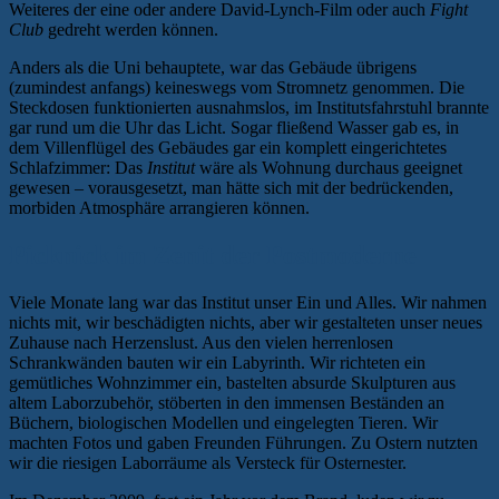
Weiteres der eine oder andere David-Lynch-Film oder auch
Fight
Club
gedreht werden können.
Anders als die Uni behauptete, war das Gebäude übrigens
(zumindest anfangs) keineswegs vom Stromnetz genommen. Die
Steckdosen funktionierten ausnahmslos, im Institutsfahrstuhl brannte
gar rund um die Uhr das Licht. Sogar fließend Wasser gab es, in
dem Villenflügel des Gebäudes gar ein komplett eingerichtetes
Schlafzimmer: Das
Institut
wäre als Wohnung durchaus geeignet
gewesen – vorausgesetzt, man hätte sich mit der bedrückenden,
morbiden Atmosphäre arrangieren können.
Picknick im Zenit der Postmoderne
Viele Monate lang war das Institut unser Ein und Alles. Wir nahmen
nichts mit, wir beschädigten nichts, aber wir gestalteten unser neues
Zuhause nach Herzenslust. Aus den vielen herrenlosen
Schrankwänden bauten wir ein Labyrinth. Wir richteten ein
gemütliches Wohnzimmer ein, bastelten absurde Skulpturen aus
altem Laborzubehör, stöberten in den immensen Beständen an
Büchern, biologischen Modellen und eingelegten Tieren. Wir
machten Fotos und gaben Freunden Führungen. Zu Ostern nutzten
wir die riesigen Laborräume als Versteck für Osternester.