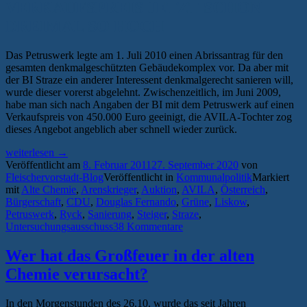
VERKAUFSPREIS JETZT SCHON
DREIMAL SO HOCH
Das Petruswerk legte am 1. Juli 2010 einen Abrissantrag für den
gesamten denkmalgeschützten Gebäudekomplex vor. Da aber mit
der BI Straze ein anderer Interessent denkmalgerecht sanieren will,
wurde dieser vorerst abgelehnt. Zwischenzeitlich, im Juni 2009,
habe man sich nach Angaben der BI mit dem Petruswerk auf einen
Verkaufspreis von 450.000 Euro geeinigt, die AVILA-Tochter zog
dieses Angebot angeblich aber schnell wieder zurück.
„Die
weiterlesen
→
Greifswalder
Veröffentlicht am
8. Februar 2011
27. September 2020
von
Einkaufstour
Fleischervorstadt-Blog
Veröffentlicht in
Kommunalpolitik
Markiert
des
mit
Alte Chemie
,
Arenskrieger
,
Auktion
,
AVILA
,
Österreich
,
Immobilienmagnaten
Bürgerschaft
,
CDU
,
Douglas Fernando
,
Grüne
,
Liskow
,
Douglas
Petruswerk
,
Ryck
,
Sanierung
,
Steiger
,
Straze
,
Fernando“
Untersuchungsausschuss
38 Kommentare
Wer hat das Großfeuer in der alten
Chemie verursacht?
In den Morgenstunden des 26.10. wurde das seit Jahren