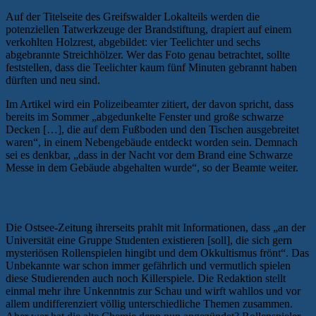
Auf der Titelseite des Greifswalder Lokalteils werden die
potenziellen Tatwerkzeuge der Brandstiftung, drapiert auf einem
verkohlten Holzrest, abgebildet: vier Teelichter und sechs
abgebrannte Streichhölzer. Wer das Foto genau betrachtet, sollte
feststellen, dass die Teelichter kaum fünf Minuten gebrannt haben
dürften und neu sind.
Im Artikel wird ein Polizeibeamter zitiert, der davon spricht, dass
bereits im Sommer „abgedunkelte Fenster und große schwarze
Decken […], die auf dem Fußboden und den Tischen ausgebreitet
waren“, in einem Nebengebäude entdeckt worden sein. Demnach
sei es denkbar, „dass in der Nacht vor dem Brand eine Schwarze
Messe in dem Gebäude abgehalten wurde“, so der Beamte weiter.
Hintergrundplagiate aus Wikipedia
Die Ostsee-Zeitung ihrerseits prahlt mit Informationen, dass „an der
Universität eine Gruppe Studenten existieren [soll], die sich gern
mysteriösen Rollenspielen hingibt und dem Okkultismus frönt“. Das
Unbekannte war schon immer gefährlich und vermutlich spielen
diese Studierenden auch noch Killerspiele. Die Redaktion stellt
einmal mehr ihre Unkenntnis zur Schau und wirft wahllos und vor
allem undifferenziert völlig unterschiedliche Themen zusammen.