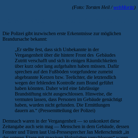
(Foto: Torsten Heil /
webMoritz
)
Polizei: Erste Hinweise auf Brandstiftung
Die Polizei gibt inzwischen erste Erkenntnisse zur möglichen
Brandursache bekannt:
„Er stellte fest, dass sich Unbekannte in der
Vergangenheit über die hintere Front des Gebäudes
Zutritt verschafft und sich in einigen Räumlichkeiten
über kurz oder lang aufgehalten haben müssen. Dafür
sprechen auf den Fußböden vorgefundene zumeist
abgebrannte Kerzen bzw. Teelichter, die letztendlich
wegen der fehlenden Kontrolle zum Brand geführt
haben könnten. Daher wird eine fahrlässige
Brandstiftung nicht ausgeschlossen. Hinweise, die
vermuten lassen, dass Personen im Gebäude genächtigt
haben, wurden nicht gefunden. Die Ermittlungen
dauern an.“ (Pressemitteilung der Polizei)
Demnach waren in der Vergangenheit — so unkonkret diese
Zeitangabe auch sein mag — Menschen in dem Gebäude, dessen
Fenster und Türen laut Uni-Pressesprecher Jan Meßerschmidt „in
der unteren Etage mit massiven Holzplatten verschlossen“ waren.