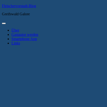
Zum
Fleischervorstadt-Blog
Inhalt
Greifswald Galore
springen
Primäres
Menü
Über
Gastautor werden
Smartphone App
Links