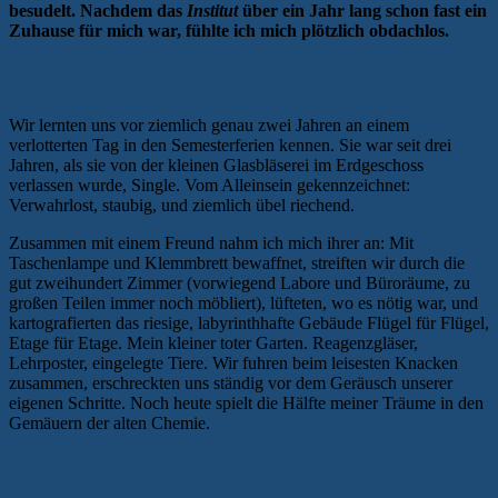
besudelt. Nachdem das
Institut
über ein Jahr lang schon fast ein
Zuhause für mich war, fühlte ich mich plötzlich obdachlos.
Kontaminierte Traumfetzen
Wir lernten uns vor ziemlich genau zwei Jahren an einem
verlotterten Tag in den Semesterferien kennen. Sie war seit drei
Jahren, als sie von der kleinen Glasbläserei im Erdgeschoss
verlassen wurde, Single. Vom Alleinsein gekennzeichnet:
Verwahrlost, staubig, und ziemlich übel riechend.
Zusammen mit einem Freund nahm ich mich ihrer an: Mit
Taschenlampe und Klemmbrett bewaffnet, streiften wir durch die
gut zweihundert Zimmer (vorwiegend Labore und Büroräume, zu
großen Teilen immer noch möbliert), lüfteten, wo es nötig war, und
kartografierten das riesige, labyrinthhafte Gebäude Flügel für Flügel,
Etage für Etage. Mein kleiner toter Garten. Reagenzgläser,
Lehrposter, eingelegte Tiere. Wir fuhren beim leisesten Knacken
zusammen, erschreckten uns ständig vor dem Geräusch unserer
eigenen Schritte. Noch heute spielt die Hälfte meiner Träume in den
Gemäuern der alten Chemie.