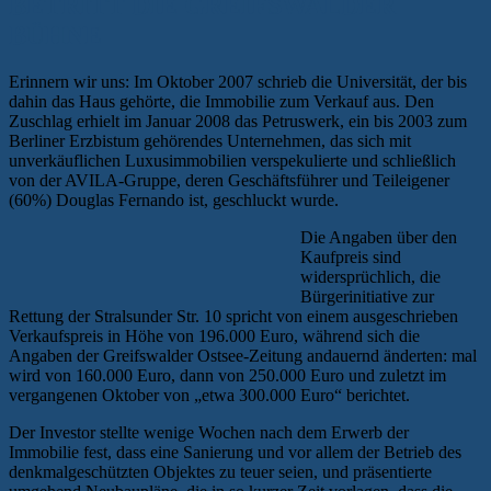
BETRITT DIE GREIFSWALDER
BÜHNE
Erinnern wir uns: Im Oktober 2007 schrieb die Universität, der bis
dahin das Haus gehörte, die Immobilie zum Verkauf aus. Den
Zuschlag erhielt im Januar 2008 das Petruswerk, ein bis 2003 zum
Berliner Erzbistum gehörendes Unternehmen, das sich mit
unverkäuflichen Luxusimmobilien verspekulierte und schließlich
von der AVILA-Gruppe, deren Geschäftsführer und Teileigener
(60%) Douglas Fernando ist, geschluckt wurde.
Die Angaben über den
Kaufpreis sind
widersprüchlich, die
Bürgerinitiative zur
Rettung der Stralsunder Str. 10 spricht von einem ausgeschrieben
Verkaufspreis in Höhe von 196.000 Euro, während sich die
Angaben der Greifswalder Ostsee-Zeitung andauernd änderten: mal
wird von 160.000 Euro, dann von 250.000 Euro und zuletzt im
vergangenen Oktober von „etwa 300.000 Euro“ berichtet.
Der Investor stellte wenige Wochen nach dem Erwerb der
Immobilie fest, dass eine Sanierung und vor allem der Betrieb des
denkmalgeschützten Objektes zu teuer seien, und präsentierte