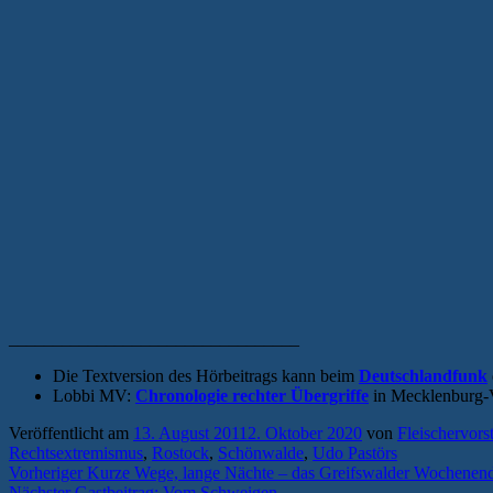
_________________________________
Die Textversion des Hörbeitrags kann beim
Deutschlandfunk
Lobbi MV:
Chronologie rechter Übergriffe
in Mecklenburg-
Veröffentlicht am
13. August 2011
2. Oktober 2020
von
Fleischervors
Rechtsextremismus
,
Rostock
,
Schönwalde
,
Udo Pastörs
Beitragsnavigation
Vorheriger
Vorheriger
Kurze Wege, lange Nächte – das Greifswalder Wochenend
Nächster
Beitrag:
Nächster
Gastbeitrag: Vom Schweigen