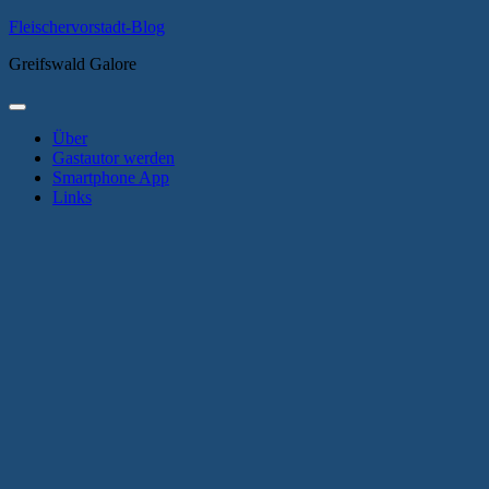
Zum
Fleischervorstadt-Blog
Inhalt
Greifswald Galore
springen
Primäres
Menü
Über
Gastautor werden
Smartphone App
Links