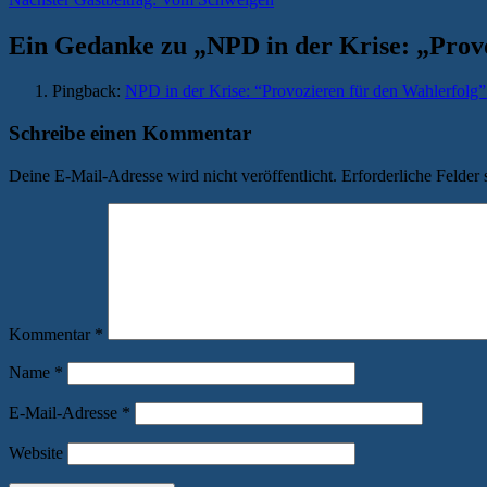
Beitrag:
Ein Gedanke zu „
NPD in der Krise: „Prov
Pingback:
NPD in der Krise: “Provozieren für den Wahlerfolg”
Schreibe einen Kommentar
Deine E-Mail-Adresse wird nicht veröffentlicht.
Erforderliche Felder 
Kommentar
*
Name
*
E-Mail-Adresse
*
Website