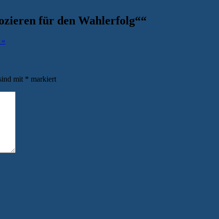
ozieren für den Wahlerfolg“
“
 «
sind mit
*
markiert