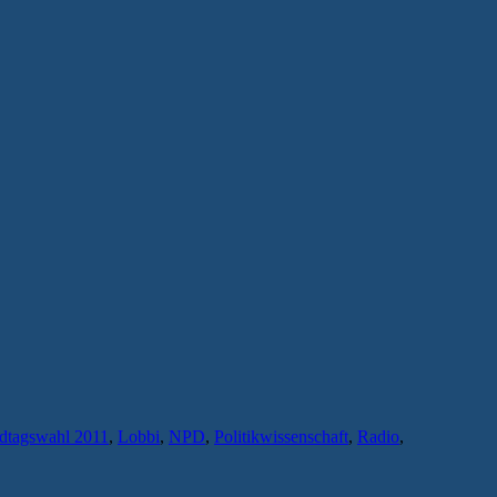
dtagswahl 2011
,
Lobbi
,
NPD
,
Politikwissenschaft
,
Radio
,