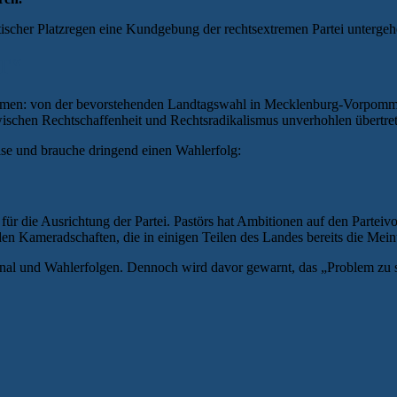
ischer Platzregen eine Kundgebung der rechtsextremen Partei untergeh
AT“
nommen: von der bevorstehenden Landtagswahl in Mecklenburg-Vorpomm
ischen Rechtschaffenheit und Rechtsradikalismus unverhohlen übertret
se und brauche dringend einen Wahlerfolg:
d für die Ausrichtung der Partei. Pastörs hat Ambitionen auf den Parte
en Kameradschaften, die in einigen Teilen des Landes bereits die Mei
nal und Wahlerfolgen. Dennoch wird davor gewarnt, das „Problem zu sch