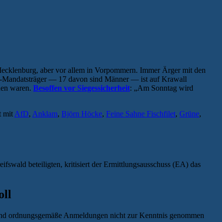
n Mecklenburg, aber vor allem in Vorpommern. Immer Ärger mit den
D-Mandatsträger — 17 davon sind Männer — ist auf Krawall
nnen waren.
Besoffen vor Siegessicherheit
: „Am Sonntag wird
t mit
AfD
,
Anklam
,
Björn Höcke
,
Feine Sahne Fischfilet
,
Grüne
,
swald beteiligten, kritisiert der Ermittlungsausschuss (EA) das
oll
ge und ordnungsgemäße Anmeldungen nicht zur Kenntnis genommen