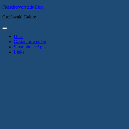
Zum
Fleischervorstadt-Blog
Inhalt
Greifswald Galore
springen
Primäres
Menü
Über
Gastautor werden
Smartphone App
Links