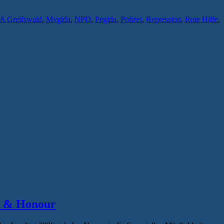
A Greifswald
,
Mvgida
,
NPD
,
Pegida
,
Polizei
,
Repression
,
Rote Hilfe
,
d & Honour