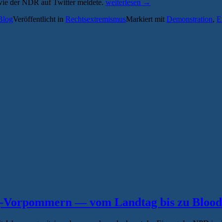
„EA
wie der NDR auf Twitter meldete.
weiterlesen
→
Greifswald
Blog
Veröffentlicht in
Rechtsextremismus
Markiert mit
Demonstration
,
E
kritisiert
Polizei
nach
Mvgida-
Demonstration
in
Stralsund“
g-Vorpommern — vom Landtag bis zu Bloo