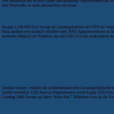
Die Strukturen der rechten Szene Mecklenburg-Vorpommerns sind seit
ihre Netzwerke so stark aufzustellen wie heute.
RECHTSEXTREMISMUS IN MV MIT K
Knapp 1.240.000 Euro bezog die Landtagsfraktion der NPD im vergange
Hass stattlich wie staatlich entlohnt wird. NPD-Spitzenverdiener ist 
normales Mitglied der Fraktion, das mit 5393,10 Euro auskommen mu
Darüber hinaus erhalten die antidemokratischen Landtagsmitglieder 
hierfür monatlich 1236 Euro je Abgeordneten sowie knapp 3500 Euro
Landtag 2006 flossen auf diese Weise fast 7 Millionen Euro in die 