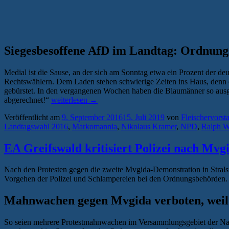
Siegesbesoffene AfD im Landtag: Ordnung
Medial ist die Sause, an der sich am Sonntag etwa ein Prozent der 
Rechtswählern. Dem Laden stehen schwierige Zeiten ins Haus, denn
gebürstet. In den vergangenen Wochen haben die Blaumänner so ausg
„Landtagswahl
abgerechnet!“
weiterlesen
→
2016:
Veröffentlicht am
9. September 2016
15. Juli 2019
von
Fleischervorst
Vom
Landtagswahl 2016
,
Markomannia
,
Nikolaus Kramer
,
NPD
,
Ralph W
Kater
danach“
EA Greifswald kritisiert Polizei nach Mvg
Nach den Protesten gegen die zweite Mvgida-Demonstration in Stralsun
Vorgehen der Polizei und Schlampereien bei den Ordnungsbehörden.
Mahnwachen gegen Mvgida verboten, weil 
So seien mehrere Protestmahnwachen im Versammlungsgebiet der Naz