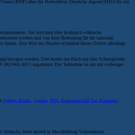
 Frauen
(RNF) über die
Heimattreue Deutsche Jugend
(HDJ) bis zur
-Vorpommerns. Sie berichten über heidnisch-völkische
rontiert werden und von ihrer Bedeutung für die nationale
n finden. Den Wert des Buches schmälert dieses Defizit allerdings
ldung bezogen werden. Dort kostet das Buch nur eine Schutzgebühr
V (KOWA-MV) organisiert. Die Teilnahme ist nur mit vorheriger
it
Andrea Röpke
,
Gender
,
HDJ
,
Kameradschaft Tor
,
Koeppen
,
 in Verdacht, ihren derzeit in Mecklenburg-Vorpommern