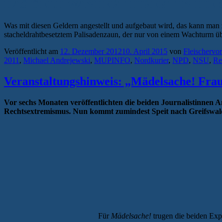
DAS GELD WANDERT DIREKT IN DIE
Was mit diesen Geldern angestellt und aufgebaut wird, das kann man
stacheldrahtbesetztem Palisadenzaun, der nur von einem Wachturm übe
Veröffentlicht am
12. Dezember 2012
10. April 2015
von
Fleischervor
2011
,
Michael Andrejewski
,
MUPINFO
,
Nordkurier
,
NPD
,
NSU
,
Re
Veranstaltungshinweis: „Mädelsache! Frau
Vor sechs Monaten veröffentlichten die beiden Journalistinnen
Rechtsextremismus. Nun kommt zumindest Speit nach Greifswald
Für
Mädelsache!
trugen die beiden Exp