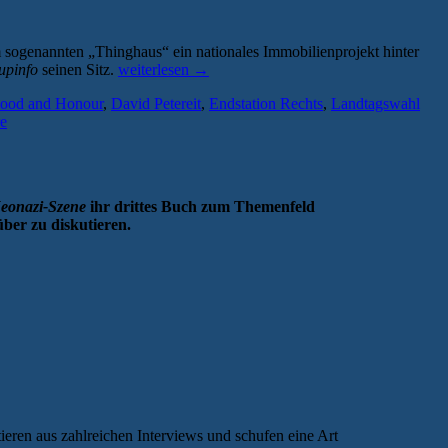
 sogenannten „Thinghaus“ ein nationales Immobilienprojekt hinter
„Rechtsextreme
upinfo
seinen Sitz.
weiterlesen
→
Netzwerke
ood and Honour
,
David Petereit
,
Endstation Rechts
,
Landtagswahl
in
e
Mecklenburg-
Vorpommern
—
vom
Landtag
eonazi-Szene
ihr drittes Buch zum Themenfeld
bis
ber zu diskutieren.
zu
Blood
&
Honour“
eren aus zahlreichen Interviews und schufen eine Art