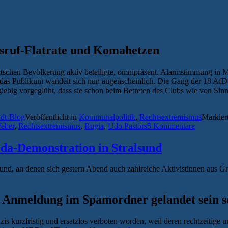
sruf-Flatrate und Komahetzen
deutschen Bevölkerung aktiv beteiligte, omnipräsent. Alarmstimmung i
 das Publikum wandelt sich nun augenscheinlich. Die Gang der 18 Af
iebig vorgeglüht, dass sie schon beim Betreten des Clubs wie von Si
adt-Blog
Veröffentlicht in
Kommunalpolitik
,
Rechtsextremismus
Markier
eber
,
Rechtsextremismus
,
Rugia
,
Udo Pastörs
5 Kommentare
ida-Demonstration in Stralsund
d, an denen sich gestern Abend auch zahlreiche Aktivistinnen aus Greif
Anmeldung im Spamordner gelandet sein s
is kurzfristig und ersatzlos verboten worden, weil deren rechtzeiti