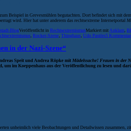
 SZENE
 zum Beispiel in Grevesmühlen begutachten. Dort befindet sich mit dem
rragt wird. Hier hat unter anderem das rechtsextreme Internetportal
M
stadt-Blog
Veröffentlicht in
Rechtsextremismus
Markiert mit
Anklam
,
Bl
chtsextremismus
,
Rocker-Szene
,
Thinghaus
,
Udo Pastörs
5 Kommentar
en in der Nazi-Szene“
 Andreas Speit und Andrea Röpke mit
Mädelssache! Frauen in der N
, um im Koeppenhaus aus der Veröffentlichung zu lesen und darü
erten unheimlich viele Beobachtungen und Detailwissen zusammen, ziti