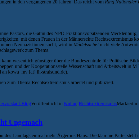
ungen in den vergangenen 20 Jahren. Das reicht vom
Ring Nationaler
rianne Pastörs, die Gattin des NPD-Fraktionsvorsitzenden Mecklenburg
igkeiten, mit denen Frauen in der Männersekte Rechtsextremismus konf
änomen Neonazistinnen sucht, wird in
Mädelsache!
nicht viele Antworte
achschlagewerk zum Thema.
n kann wesentlich günstiger über die Bundeszentrale für Politische Bi
ppen und der Kooperationsstelle Wissenschaft und Arbeitswelt in M-
an kowa_mv [at] fh-stralsund.de).
Jahren zum Thema Rechtsextremismus arbeitet und publiziert.
hervorstadt-Blog
Veröffentlicht in
Kultur
,
Rechtsextremismus
Markiert m
oht Ungemach
ion des Landtags einmal mehr Ärger ins Haus. Die klamme Partei steht