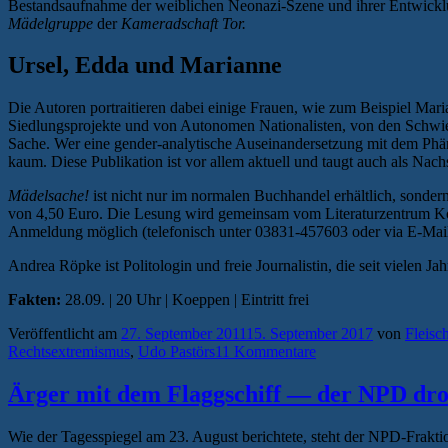
Bestandsaufnahme der weiblichen Neonazi-Szene und ihrer Entwickl
Mädelgruppe
der
Kameradschaft Tor.
Ursel, Edda und Marianne
Die Autoren portraitieren dabei einige Frauen, wie zum Beispiel Ma
Siedlungsprojekte und von Autonomen Nationalisten, von den Schwier
Sache. Wer eine gender-analytische Auseinandersetzung mit dem Ph
kaum. Diese Publikation ist vor allem aktuell und taugt auch als N
Mädelsache!
ist nicht nur im normalen Buchhandel erhältlich, sonder
von 4,50 Euro. Die Lesung wird gemeinsam vom Literaturzentrum Koe
Anmeldung möglich (telefonisch unter 03831-457603 oder via E-Mail 
Andrea Röpke ist Politologin und freie Journalistin, die seit vielen 
Fakten:
28.09. | 20 Uhr | Koeppen | Eintritt frei
Veröffentlicht am
27. September 2011
15. September 2017
von
Fleisc
Rechtsextremismus
,
Udo Pastörs
11 Kommentare
Ärger mit dem Flaggschiff — der NPD dr
Wie der Tagesspiegel am 23. August berichtete, steht der NPD-Frakt