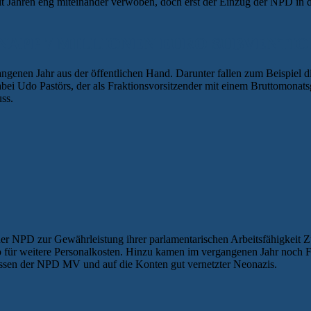
 Jahren eng miteinander verwoben, doch erst der Einzug der NPD in d
NAPP 7 MILLIONEN EURO SUBVENTIO
nen Jahr aus der öffentlichen Hand. Darunter fallen zum Beispiel die
dabei Udo Pastörs, der als Fraktionsvorsitzender mit einem Bruttomonats
ss.
der NPD zur Gewährleistung ihrer parlamentarischen Arbeitsfähigkeit 
 für weitere Personalkosten. Hinzu kamen im vergangenen Jahr noch F
Kassen der NPD MV und auf die Konten gut vernetzter Neonazis.