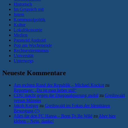
Historisch
Im Gespräch mit
Intern
Kommunalpolitik
Kultur
Lokalökonomie
Medien
Paranoid Android
Pop am Wochenende
Rechtsextremismus
Universität
Unterwegs
Neueste Kommentare
Am rechten Rand der Republik – Michael Kockot
zu
Reportage: „Da ist man lieber still“
CDU macht gegen die Diagonalquerung mobil
zu
Greifswald
versus Münster
Jakob Krüger
zu
Greifswald im Fokus der Identitären
Bewegung (?)
Alles für den FC Hansa – Born To Be Wild
zu
Aber hier
kleben – Nein, danke!