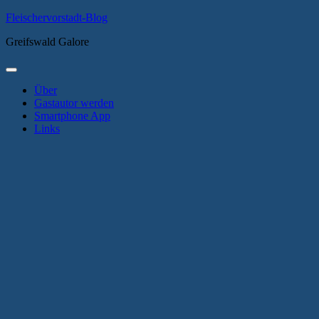
Zum
Fleischervorstadt-Blog
Inhalt
Greifswald Galore
springen
Primäres
Menü
Über
Gastautor werden
Smartphone App
Links