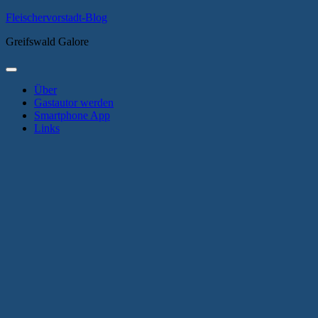
Zum
Fleischervorstadt-Blog
Inhalt
Greifswald Galore
springen
Primäres
Menü
Über
Gastautor werden
Smartphone App
Links