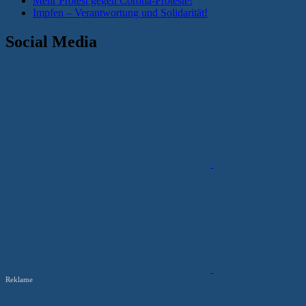
Mehr Protest gegen Corona-Proteste!
Impfen – Verantwortung und Solidarität!
Social Media
Reklame