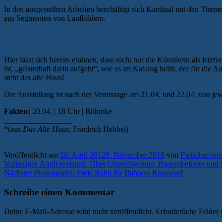
In den ausgestellten Arbeiten beschäftigt sich Kardinal mit den Them
aus Segmenten von Laufbildern.
Altes Haus: Bis zur Geiserhaftigkeit durc
Hier lässt sich bereits erahnen, dass nicht nur die Künstlerin als 
ist, „geisterhaft darin aufgeht“, wie es im Katalog heißt, der für die 
steht das alte Haus!
Die Ausstellung ist nach der Vernissage am 21.04. und 22.04. von jew
Fakten:
20.04. | 18 Uhr | Böhmke
_________________
*(aus
Das Alte Haus
, Friedrich Hebbel)
Veröffentlicht am
20. April 2012
9. November 2018
von
Fleischervor
Beitragsnavigation
Vorheriger
Vorheriger
Arndt revisited. Über Urgreifswalder, Bauernbefreier und
Nächster
Beitrag:
Nächster
Piratenpartei: Freie Bahn für Bahners Rauswurf
Beitrag:
Schreibe einen Kommentar
Deine E-Mail-Adresse wird nicht veröffentlicht.
Erforderliche Felder 