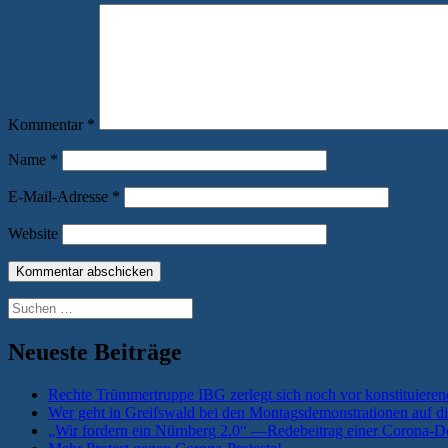
Kommentar
*
Name
*
E-Mail-Adresse
*
Website
Suchen
nach:
Neueste Beiträge
Rechte Trümmertruppe IBG zerlegt sich noch vor konstituieren
Wer geht in Greifswald bei den Montagsdemonstrationen auf di
„Wir fordern ein Nürnberg 2.0“ —Redebeitrag einer Corona-De