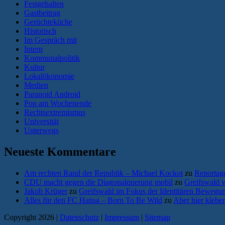
Festgehalten
Gastbeitrag
Gerüchteküche
Historisch
Im Gespräch mit
Intern
Kommunalpolitik
Kultur
Lokalökonomie
Medien
Paranoid Android
Pop am Wochenende
Rechtsextremismus
Universität
Unterwegs
Neueste Kommentare
Am rechten Rand der Republik – Michael Kockot
zu
Reportage
CDU macht gegen die Diagonalquerung mobil
zu
Greifswald 
Jakob Krüger
zu
Greifswald im Fokus der Identitären Bewegun
Alles für den FC Hansa – Born To Be Wild
zu
Aber hier klebe
Copyright 2026 |
Datenschutz
|
Impressum
|
Sitemap