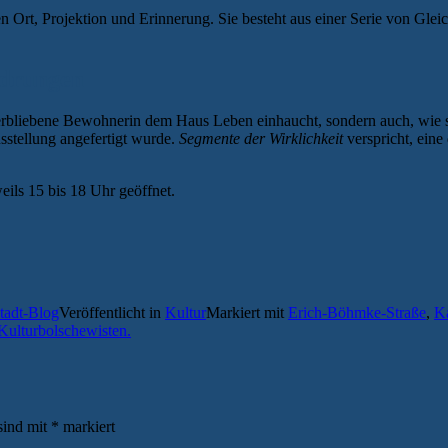
en Ort, Projektion und Erinnerung. Sie besteht aus einer Serie von Gle
hdrungen
letztverbliebene Bewohnerin dem Haus Leben einhaucht, sondern auch, w
Ausstellung angefertigt wurde.
Segmente der Wirklichkeit
verspricht, ein
eils 15 bis 18 Uhr geöffnet.
stadt-Blog
Veröffentlicht in
Kultur
Markiert mit
Erich-Böhmke-Straße
,
Ka
 Kulturbolschewisten.
sind mit
*
markiert