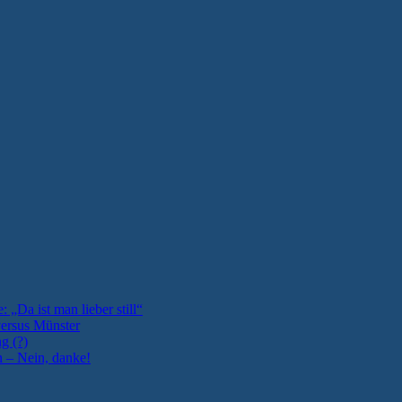
: „Da ist man lieber still“
versus Münster
g (?)
n – Nein, danke!