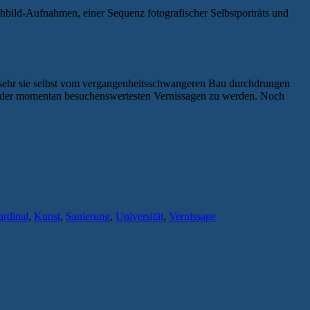
ichbild-Aufnahmen, einer Sequenz fotografischer Selbstporträts und
ie sehr sie selbst vom vergangenheitsschwangeren Bau durchdrungen
e der momentan besuchenswertesten Vernissagen zu werden. Noch
rdinal
,
Kunst
,
Sanierung
,
Universität
,
Vernissage