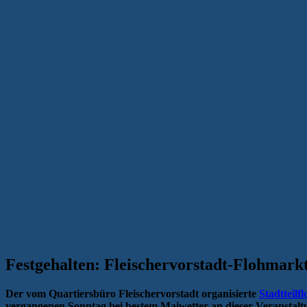
Festgehalten: Fleischervorstadt-Flohmark
Der vom Quartiersbüro Fleischervorstadt organisierte
Stadtteilf
vergangenen Sonntag bei bestem Maiwetter an dieser Veranstalt