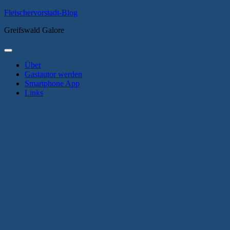
Zum
Fleischervorstadt-Blog
Inhalt
Greifswald Galore
springen
Primäres
Menü
Über
Gastautor werden
Smartphone App
Links