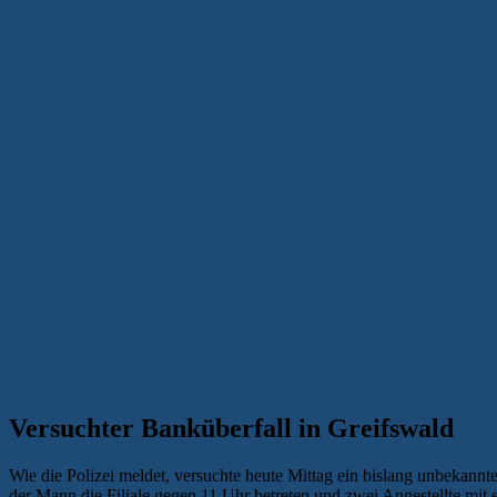
Versuchter Banküberfall in Greifswald
Wie die Polizei meldet, versuchte heute Mittag ein bislang unbekannte
der Mann die Filiale gegen 11 Uhr betreten und zwei Angestellte mit