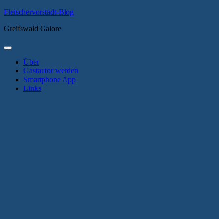
Zum
Fleischervorstadt-Blog
Inhalt
Greifswald Galore
springen
Primäres
Menü
Über
Gastautor werden
Smartphone App
Links