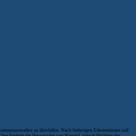
/ Lomonossowallee zu überfallen. Nach bisherigen Erkenntnissen soll
ter forderte die Herausgabe von Bargeld, jedoch flüchtete der