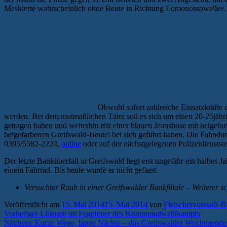
Maskierte wahrscheinlich ohne Beute in Richtung Lomonossowallee. Di
Obwohl sofort zahlreiche Einsatzkräfte 
werden. Bei dem mutmaßlichen Täter soll es sich um einen 20-25jäh
getragen haben und weiterhin mit einer blauen Jeanshose mit beigef
beigefarbenen Greifswald-Beutel bei sich geführt haben. Die Fahnd
0395/5582-2224,
online
oder auf der nächstgelegenen Polizeidiensts
Der letzte Banküberfall in Greifswald liegt erst ungefähr ein halbes
einem Fahrrad. Bis heute wurde er nicht gefasst.
Versuchter Raub in einer Greifswalder Bankfiliale – Weiterer 
Veröffentlicht am
15. Mai 2014
15. Mai 2014
von
Fleischervorstadt-B
Beitragsnavigation
Vorheriger
Vorheriger
Liberale im Fegefeuer des Kommunalwahlkampfs
Nächster
Beitrag:
Nächster
Kurze Wege, lange Nächte – das Greifswalder Wochenende