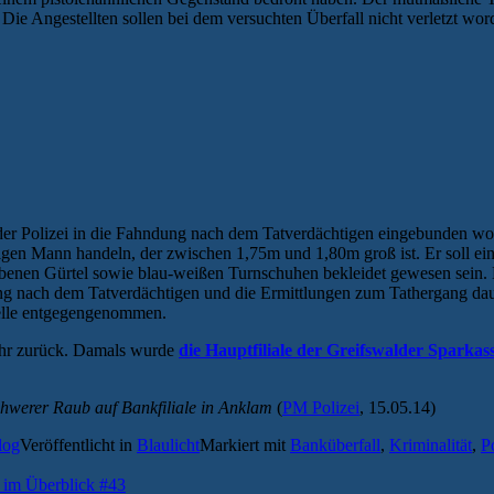
e Angestellten sollen bei dem versuchten Überfall nicht verletzt word
der Polizei in die Fahndung nach dem Tatverdächtigen eingebunden worde
rigen Mann handeln, der zwischen 1,75m und 1,80m groß ist. Er soll
arbenen Gürtel sowie blau-weißen Turnschuhen bekleidet gewesen sein.
ung nach dem Tatverdächtigen und die Ermittlungen zum Tathergang da
telle entgegengenommen.
 Jahr zurück. Damals wurde
die Hauptfiliale der Greifswalder Sparkas
schwerer Raub auf Bankfiliale in Anklam
(
PM Polizei
, 15.05.14)
log
Veröffentlicht in
Blaulicht
Markiert mit
Banküberfall
,
Kriminalität
,
P
 im Überblick #43