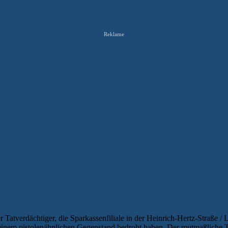
Reklame
r Tatverdächtiger, die Sparkassenfiliale in der Heinrich-Hertz-Straße 
 einem pistolenähnlichen Gegenstand bedroht haben. Der mutmaßliche Tä