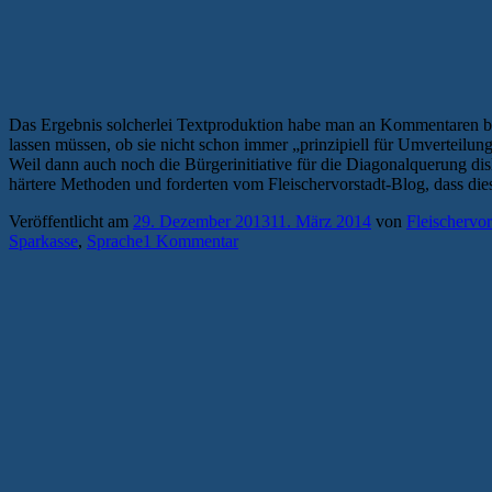
Das Ergebnis solcherlei Textproduktion habe man an Kommentaren be
lassen müssen, ob sie nicht schon immer „prinzipiell für Umverteilu
Weil dann auch noch die Bürgerinitiative für die Diagonalquerung dis
härtere Methoden und forderten vom Fleischervorstadt-Blog, dass di
Veröffentlicht am
29. Dezember 2013
11. März 2014
von
Fleischervor
Sparkasse
,
Sprache
1 Kommentar