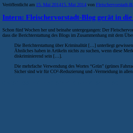
Veröffentlicht am
15. Mai 2014
15. Mai 2014
von
Fleischervorstadt-B
Intern: Fleischervorstadt-Blog gerät in die
Schon fünf Wochen her und beinahe untergegangen: Der Fleischervo
dass die Berichterstattung des Blogs im Zusammenhang mit dem Über
Die Berichterstattung über Kriminalität […] unterliegt gewissen
Ähnliches haben in Artikeln nichts zu suchen, wenn diese Mer
diskriminierend sein […].
Die mehrfache Verwendung des Wortes “Grün” (grünes Fahrrad, 
Sicher sind wir für CO²-Reduzierung und -Vermeidung in allen g
ÖKOSPIESSERVERBOTSPARTEI NERVT SATIRISCH