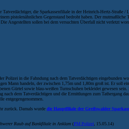
r Tatverdächtiger, die Sparkassenfiliale in der Heinrich-Hertz-Straße 
 einem pistolenähnlichen Gegenstand bedroht haben. Der mutmaßliche Tä
e Angestellten sollen bei dem versuchten Überfall nicht verletzt word
der Polizei in die Fahndung nach dem Tatverdächtigen eingebunden worde
rigen Mann handeln, der zwischen 1,75m und 1,80m groß ist. Er soll
arbenen Gürtel sowie blau-weißen Turnschuhen bekleidet gewesen sein.
ung nach dem Tatverdächtigen und die Ermittlungen zum Tathergang da
telle entgegengenommen.
 Jahr zurück. Damals wurde
die Hauptfiliale der Greifswalder Sparkas
schwerer Raub auf Bankfiliale in Anklam
(
PM Polizei
, 15.05.14)