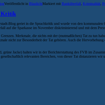
log
Veröffentlicht in
Blaulicht
Markiert mit
Banküberfall
,
Kriminalität
,
P
 Kritik
rstadt-Blog geriet in die Sprachkritik und wurde von den kommunalen
fall auf die Sparkasse im November diskriminierend und mit dem Pres
 Grenzen. Merkmale, die nichts mit der (mutmaßlichen) Tat zu tun haben,
kmale nicht zur Besonderheit der Tat gehören. Auch die Hervorhebung 
grüne Jacke) halten wir in der Berichterstattung des FVB im Zusamme
esellschaftlich relevanten Bereichen, von dieser Tat distanzieren wir u