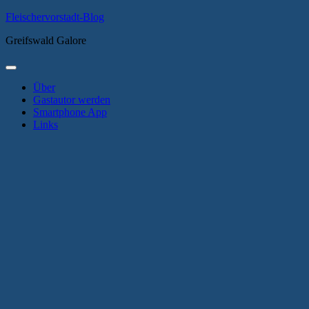
Zum
Fleischervorstadt-Blog
Inhalt
Greifswald Galore
springen
Primäres
Menü
Über
Gastautor werden
Smartphone App
Links