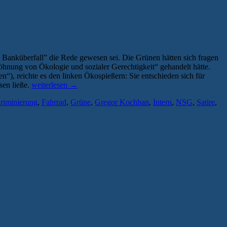
Banküberfall” die Rede gewesen sei. Die Grünen hätten sich fragen
söhnung von Ökologie und sozialer Gerechtigkeit“ gehandelt hätte.
n“), reichte es den linken Ökospießern: Sie entschieden sich für
„Intern:
en ließe.
weiterlesen
→
Fleischervorstadt-
riminierung
,
Fahrrad
,
Grüne
,
Gregor Kochhan
,
Intern
,
NSG
,
Satire
,
Blog
gerät
in
die
Kritik“