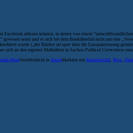
i Facebook ablesen können, in denen von einem “umweltfreundlichen 
ng“ gewesen seien und es sich bei dem Banküberfall nicht um eine „Ver
kreditiert wurde („der Räuber sei quer über die Europakreuzung gefahre
eser sich an den eigenen Maßstäben in Sachen
Political Correctness
mess
stadt-Blog
Veröffentlicht in
Intern
Markiert mit
Banküberfall
,
Blog
,
Disk