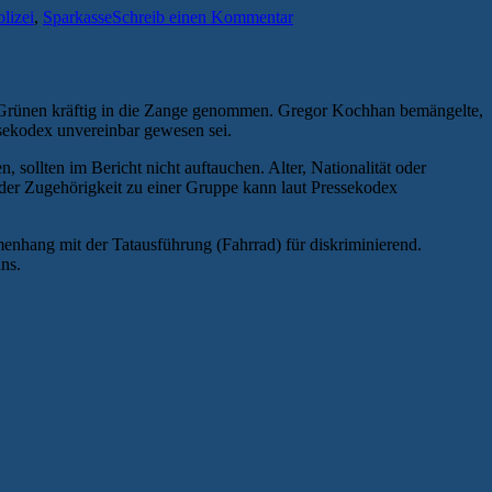
olizei
,
Sparkasse
Schreib einen Kommentar
 Grünen kräftig in die Zange genommen. Gregor Kochhan bemängelte,
sekodex unvereinbar gewesen sei.
 sollten im Bericht nicht auftauchen. Alter, Nationalität oder
der Zugehörigkeit zu einer Gruppe kann laut Pressekodex
nhang mit der Tatausführung (Fahrrad) für diskriminierend.
ns.