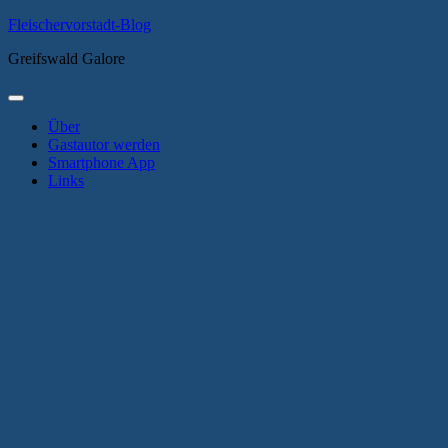
Zum
Fleischervorstadt-Blog
Inhalt
Greifswald Galore
springen
Primäres
Menü
Über
Gastautor werden
Smartphone App
Links