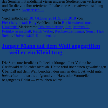
das Seminar mit möglichst vielen anderen Studierenden verlassen
und für die von ihm referierten Inhalte eine Alternativveranstaltung
„Kein
organisieren.
weiterlesen
→
ruhiges
Veröffentlicht am
30. Oktober 2014
15. Juli 2019
von
Hinterland:
Fleischervorstadt-Blog
Veröffentlicht in
Rechtsextremismus
,
Initiative
Universität
Markiert mit
Diskriminierung
,
Jura
,
Marcus G.
,
gegen
Politikwissenschaft
,
Ralph Weber
,
Rechtsextremismus
,
Senat
,
Thor
rechte
Steinar
,
Universität
21 Kommentare
Strukturen
an
der
Junger Mann auf dem Wall angegriffen
Universität
— weil er ein Kleid trug
Greifswald
gegründet“
Die Serie unerfreulicher Polizeimeldungen über Verbrechen in
Greifswald reißt leider nicht ab. Heute wird über einen gewalttätigen
Übergriff auf dem Wall berichtet, den man in den USA wohl unter
hate crime
— also als aufgrund von Hass oder Vorurteilen
begangenes Delikt — verbuchen würde.