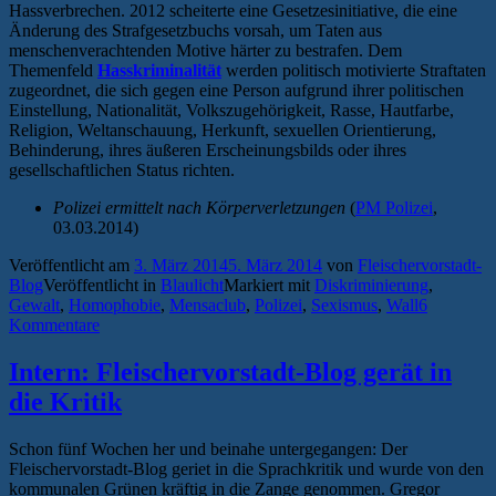
Hassverbrechen. 2012 scheiterte eine Gesetzesinitiative, die eine
Änderung des Strafgesetzbuchs vorsah, um Taten aus
menschenverachtenden Motive härter zu bestrafen. Dem
Themenfeld
Hasskriminalität
werden politisch motivierte Straftaten
zugeordnet, die sich gegen eine Person aufgrund ihrer politischen
Einstellung, Nationalität, Volkszugehörigkeit, Rasse, Hautfarbe,
Religion, Weltanschauung, Herkunft, sexuellen Orientierung,
Behinderung, ihres äußeren Erscheinungsbilds oder ihres
gesellschaftlichen Status richten.
Polizei ermittelt nach Körperverletzungen
(
PM Polizei
,
03.03.2014)
Veröffentlicht am
3. März 2014
5. März 2014
von
Fleischervorstadt-
Blog
Veröffentlicht in
Blaulicht
Markiert mit
Diskriminierung
,
Gewalt
,
Homophobie
,
Mensaclub
,
Polizei
,
Sexismus
,
Wall
6
Kommentare
Intern: Fleischervorstadt-Blog gerät in
die Kritik
Schon fünf Wochen her und beinahe untergegangen: Der
Fleischervorstadt-Blog geriet in die Sprachkritik und wurde von den
kommunalen Grünen kräftig in die Zange genommen. Gregor