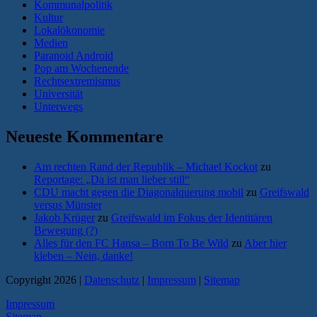
Kommunalpolitik
Kultur
Lokalökonomie
Medien
Paranoid Android
Pop am Wochenende
Rechtsextremismus
Universität
Unterwegs
Neueste Kommentare
Am rechten Rand der Republik – Michael Kockot
zu
Reportage: „Da ist man lieber still“
CDU macht gegen die Diagonalquerung mobil
zu
Greifswald
versus Münster
Jakob Krüger
zu
Greifswald im Fokus der Identitären
Bewegung (?)
Alles für den FC Hansa – Born To Be Wild
zu
Aber hier
kleben – Nein, danke!
Copyright 2026 |
Datenschutz
|
Impressum
|
Sitemap
Impressum
Sitemap