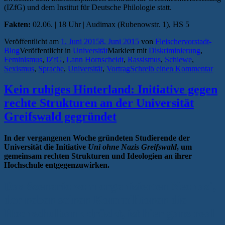
(IZfG) und dem Institut für Deutsche Philologie statt.
Fakten:
02.06. | 18 Uhr | Audimax (Rubenowstr. 1), HS 5
Veröffentlicht am
1. Juni 2015
8. Juni 2015
von
Fleischervorstadt-
Blog
Veröffentlicht in
Universität
Markiert mit
Diskriminierung
,
Feminismus
,
IZfG
,
Lann Hornscheidt
,
Rassismus
,
Schiewe
,
Sexismus
,
Sprache
,
Universität
,
Vortrag
Schreib einen Kommentar
Kein ruhiges Hinterland: Initiative gegen
rechte Strukturen an der Universität
Greifswald gegründet
In der vergangenen Woche gründeten Studierende der
Universität die Initiative
Uni ohne Nazis Greifswald
, um
gemeinsam rechten Strukturen und Ideologien an ihrer
Hochschule entgegenzuwirken.
Das Szenario vom organisierten Neonazi,
der neben seinen Kommilitonen die
Hochschulbank drückt, ist hier ganz real