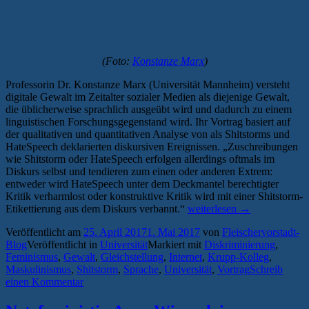
(Foto:
Konstanze Marx
)
Professorin Dr. Konstanze Marx (Universität Mannheim) versteht
digitale Gewalt im Zeitalter sozialer Medien als diejenige Gewalt,
die üblicherweise sprachlich ausgeübt wird und dadurch zu einem
linguistischen Forschungsgegenstand wird. Ihr Vortrag basiert auf
der qualitativen und quantitativen Analyse von als Shitstorms und
HateSpeech deklarierten diskursiven Ereignissen. „Zuschreibungen
wie Shitstorm oder HateSpeech erfolgen allerdings oftmals im
Diskurs selbst und tendieren zum einen oder anderen Extrem:
entweder wird HateSpeech unter dem Deckmantel berechtigter
Kritik verharmlost oder konstruktive Kritik wird mit einer Shitstorm-
„Vortrag
Etikettierung aus dem Diskurs verbannt.“
weiterlesen
→
über
Veröffentlicht am
25. April 2017
1. Mai 2017
von
Fleischervorstadt-
digitale
Blog
Veröffentlicht in
Universität
Markiert mit
Diskriminierung
,
Gewalt
Feminismus
,
Gewalt
,
Gleichstellung
,
Internet
,
Krupp-Kolleg
,
und
Maskulinismus
,
Shitstorm
,
Sprache
,
Universität
,
Vortrag
Schreib
die
einen Kommentar
Struktur
diskreditierender
Online-