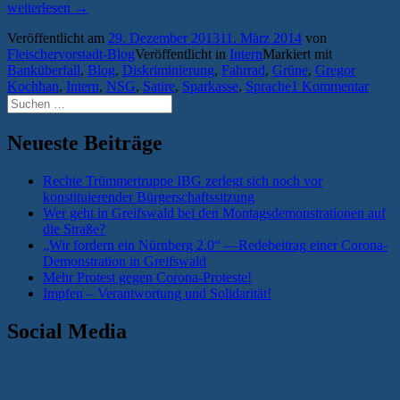
Flei
weiterlesen
→
Blo
Veröffentlicht am
29. Dezember 2013
11. März 2014
von
gerä
Fleischervorstadt-Blog
Veröffentlicht in
Intern
Markiert mit
in
Banküberfall
,
Blog
,
Diskriminierung
,
Fahrrad
,
Grüne
,
Gregor
die
Kochhan
,
Intern
,
NSG
,
Satire
,
Sparkasse
,
Sprache
1 Kommentar
Krit
Suchen
nach:
Neueste Beiträge
Rechte Trümmertruppe IBG zerlegt sich noch vor
konstituierender Bürgerschaftssitzung
Wer geht in Greifswald bei den Montagsdemonstrationen auf
die Straße?
„Wir fordern ein Nürnberg 2.0“ —Redebeitrag einer Corona-
Demonstration in Greifswald
Mehr Protest gegen Corona-Proteste!
Impfen – Verantwortung und Solidarität!
Social Media