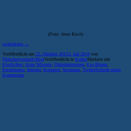
(Foto: Anne Koch)
„Netzfeministin
weiterlesen
→
Anne
Veröffentlicht am
25. Oktober 2015
3. Juli 2019
von
Wizorek
Fleischervorstadt-Blog
Veröffentlicht in
Kultur
Markiert mit
im
#Aufschrei
,
Anne Wizorek
,
Diskriminierung
,
Eva Blome
,
Koeppenhaus:
Feminismus
,
Internet
,
Koeppen
,
Sexismus
,
Twitter
Schreib einen
„Weil
Kommentar
ein
#Aufschrei
nicht
reicht““