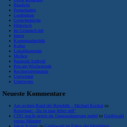
Blaulicht
Festgehalten
Gastbeitrag
Gerüchteküche
Historisch
Im Gespräch mit
Intern
Kommunalpolitik
Kultur
Lokalökonomie
Medien
Paranoid Android
Pop am Wochenende
Rechtsextremismus
Universität
Unterwegs
Neueste Kommentare
Am rechten Rand der Republik – Michael Kockot
zu
Reportage: „Da ist man lieber still“
CDU macht gegen die Diagonalquerung mobil
zu
Greifswald
versus Münster
Jakob Krüger
zu
Greifswald im Fokus der Identitären