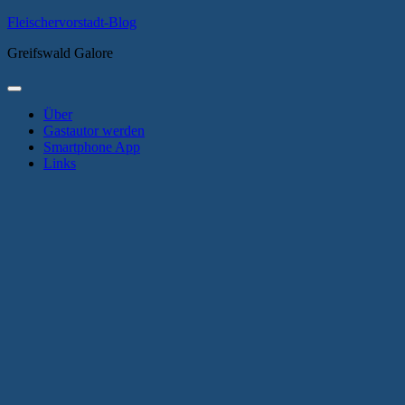
Zum
Fleischervorstadt-Blog
Inhalt
Greifswald Galore
springen
Primäres
Menü
Über
Gastautor werden
Smartphone App
Links