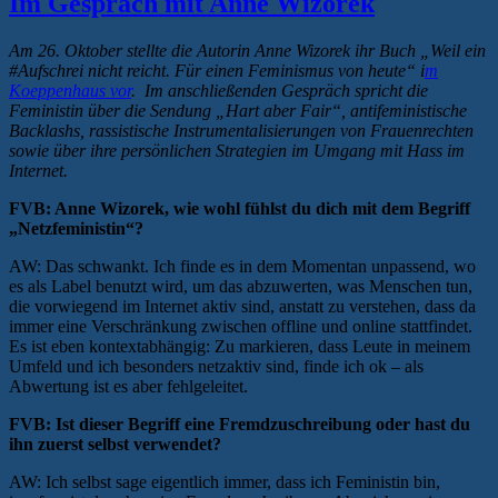
Im Gespräch mit Anne Wizorek
Diskurse“
Am 26. Oktober stellte die Autorin Anne Wizorek ihr Buch „Weil ein
#Aufschrei nicht reicht. Für einen Feminismus von heute“ i
m
Koeppenhaus vor
. Im anschließenden Gespräch spricht die
Feministin über die Sendung „Hart aber Fair“, antifeministische
Backlashs, rassistische Instrumentalisierungen von Frauenrechten
sowie über ihre persönlichen Strategien im Umgang mit Hass im
Internet.
FVB: Anne Wizorek, wie wohl fühlst du dich mit dem Begriff
„Netzfeministin“?
AW: Das schwankt. Ich finde es in dem Momentan unpassend, wo
es als Label benutzt wird, um das abzuwerten, was Menschen tun,
die vorwiegend im Internet aktiv sind, anstatt zu verstehen, dass da
immer eine Verschränkung zwischen offline und online stattfindet.
Es ist eben kontextabhängig: Zu markieren, dass Leute in meinem
Umfeld und ich besonders netzaktiv sind, finde ich ok – als
Abwertung ist es aber fehlgeleitet.
FVB: Ist dieser Begriff eine Fremdzuschreibung oder hast du
ihn zuerst selbst verwendet?
AW: Ich selbst sage eigentlich immer, dass ich Feministin bin,