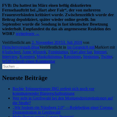
FVB: Du hattest im März einen heftig diskutierten
Fernsehauftritt bei „Hart aber Fair“, der von mehreren
Frauenverbänden kritisiert wurde. Zwischenzeitlich wurde der
Beitrag depubliziert, später wieder online gestellt. Im
September wurde die Sendung in fast identischer Besetzung
wiederholt. Empfandest du das als angemessene Reaktion des
„Im
WDR?
weiterlesen
→
Gespräch
Veröffentlicht am
2. November 2015
3. Juli 2019
von
mit
Fleischervorstadt-Blog
Veröffentlicht in
Im Gespräch mit
Markiert mit
Anne
#Aufschrei
,
Anne Wizorek
,
Feminismus
,
Hart aber fair
,
Internet
,
Wizorek“
Interview
,
Koeppen
,
Maskulinismus
,
Rassismus
,
Sexismus
,
Twitter
,
WDR
Schreib einen Kommentar
Suchen
nach:
Neueste Beiträge
Rechte Trümmertruppe IBG zerlegt sich noch vor
konstituierender Bürgerschaftssitzung
Wer geht in Greifswald bei den Montagsdemonstrationen auf
die Straße?
„Wir fordern ein Nürnberg 2.0“ —Redebeitrag einer Corona-
Demonstration in Greifswald
Mehr Protest gegen Corona-Proteste!