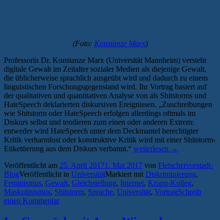
(Foto:
Konstanze Marx
)
Professorin Dr. Konstanze Marx (Universität Mannheim) versteht
digitale Gewalt im Zeitalter sozialer Medien als diejenige Gewalt,
die üblicherweise sprachlich ausgeübt wird und dadurch zu einem
linguistischen Forschungsgegenstand wird. Ihr Vortrag basiert auf
der qualitativen und quantitativen Analyse von als Shitstorms und
HateSpeech deklarierten diskursiven Ereignissen. „Zuschreibungen
wie Shitstorm oder HateSpeech erfolgen allerdings oftmals im
Diskurs selbst und tendieren zum einen oder anderen Extrem:
entweder wird HateSpeech unter dem Deckmantel berechtigter
Kritik verharmlost oder konstruktive Kritik wird mit einer Shitstorm-
„Vortrag
Etikettierung aus dem Diskurs verbannt.“
weiterlesen
→
über
Veröffentlicht am
25. April 2017
1. Mai 2017
von
Fleischervorstadt-
digitale
Blog
Veröffentlicht in
Universität
Markiert mit
Diskriminierung
,
Gewalt
Feminismus
,
Gewalt
,
Gleichstellung
,
Internet
,
Krupp-Kolleg
,
und
Maskulinismus
,
Shitstorm
,
Sprache
,
Universität
,
Vortrag
Schreib
die
einen Kommentar
Struktur
diskreditierender
Online-