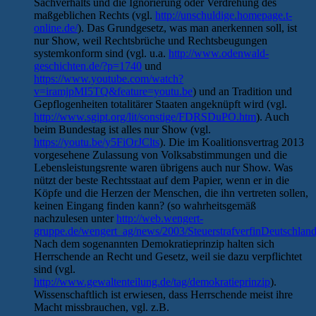
Sachverhalts und die Ignorierung oder Verdrehung des
maßgeblichen Rechts (vgl.
http://unschuldige.homepage.t-
online.de/
). Das Grundgesetz, was man anerkennen soll, ist
nur Show, weil Rechtsbrüche und Rechtsbeugungen
systemkonform sind (vgl. u.a.
http://www.odenwald-
geschichten.de/?p=1740
und
https://www.youtube.com/watch?
v=iramjpMI5TQ&feature=youtu.be
) und an Tradition und
Gepflogenheiten totalitärer Staaten angeknüpft wird (vgl.
http://www.sgipt.org/lit/sonstige/FDRSDuPO.htm
). Auch
beim Bundestag ist alles nur Show (vgl.
https://youtu.be/y5FiOrJClts
). Die im Koalitionsvertrag 2013
vorgesehene Zulassung von Volksabstimmungen und die
Lebensleistungsrente waren übrigens auch nur Show. Was
nützt der beste Rechtsstaat auf dem Papier, wenn er in die
Köpfe und die Herzen der Menschen, die ihn vertreten sollen,
keinen Eingang finden kann? (so wahrheitsgemäß
nachzulesen unter
http://web.wengert-
gruppe.de/wengert_ag/news/2003/SteuerstrafverfinDeutschland
Nach dem sogenannten Demokratieprinzip halten sich
Herrschende an Recht und Gesetz, weil sie dazu verpflichtet
sind (vgl.
http://www.gewaltenteilung.de/tag/demokratieprinzip
).
Wissenschaftlich ist erwiesen, dass Herrschende meist ihre
Macht missbrauchen, vgl. z.B.