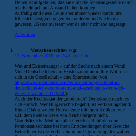
Denen ist aufgefallen, daß sie einfache Staatsangestellte damit
relativ einfach auf Abstand halten konnten.
Auffällig sind diese Leute aber immer wieder durch ihre
Rücksichtslosigkeit gegenüber anderen und Nachbarn
gewesen, „Gemeinwesen“ war da eher nicht soo angesagt.
Antworten
Menschenrechtler
sagt:
12. November 2016 um 7:43 p.m. Uhr
Wut und Existenzangst – auf der Suche nach einem Ventil.
Viele Deutsche leben am Existenzminimum. Ihre Wut frisst
sich in die Gesellschaft – eine Spurensuche (von
http://www.sueddeutsche.de/wirtschaft/ungleichheit-in-
deutschland-ich-wuerde-gerne-mal-zuschlagen-wenn-ich-
wuesste-wohin-1.3179306
).
Auch der Rechtsstaat der „modernen“ Demokratie macht es
sich einfach. Wer Bürgerrechte begehrt, ist Verfassungsfeind.
Einen Dialog wollen Herrschende mit ihren Kritikern wie
z.B. dem kleinen Kreis von Reichsbürgern nicht.
Grundsätzliche Methode aller Gerichte, Behörden und
Petitionsausschüsse bei ihren Entscheidungen über Gesuche
Betroffener ist die Verfälschung und Ignorierung des wahren