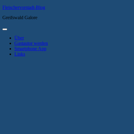
Zum
Fleischervorstadt-Blog
Inhalt
Greifswald Galore
springen
Primäres
Menü
Über
Gastautor werden
Smartphone App
Links