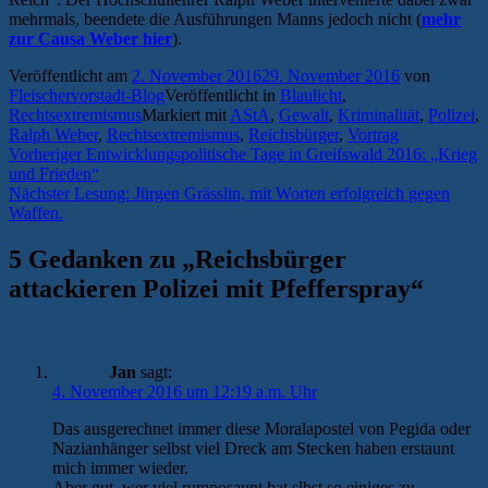
mehrmals, beendete die Ausführungen Manns jedoch nicht (
mehr
zur Causa Weber hier
).
Veröffentlicht am
2. November 2016
29. November 2016
von
Fleischervorstadt-Blog
Veröffentlicht in
Blaulicht
,
Rechtsextremismus
Markiert mit
AStA
,
Gewalt
,
Kriminalität
,
Polizei
,
Ralph Weber
,
Rechtsextremismus
,
Reichsbürger
,
Vortrag
Beitragsnavigation
Vorheriger
Vorheriger
Entwicklungspolitische Tage in Greifswald 2016: „Krieg
Beitrag:
und Frieden“
Nächster
Nächster
Lesung: Jürgen Grässlin, mit Worten erfolgreich gegen
Beitrag:
Waffen.
5 Gedanken zu „
Reichsbürger
attackieren Polizei mit Pfefferspray
“
Jan
sagt:
4. November 2016 um 12:19 a.m. Uhr
Das ausgerechnet immer diese Moralapostel von Pegida oder
Nazianhänger selbst viel Dreck am Stecken haben erstaunt
mich immer wieder.
Aber gut, wer viel rumposaunt hat slbst so einiges zu