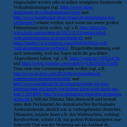
eingeschaltet werden oder es sollten wenigstens bundesweite
Volksabstimmungen (vgl.
https://www.mehr-
demokratie.de/volksabstimmung.html
und
http://www.bundesstaat-deutschland.de/abstimmung-zur-
verfassung/
) erlaubt werden, auch wenn das unsere großen
Führer(innen) nicht wollen, vgl. z.B.
http://deutsche-
wirtschafts-nachrichten.de/2013/11/13/merkel-lehnt-
volksabstimmungen-in-deutschland-ab/
und
https://marbec14.wordpress.com/2016/06/04/eu-will-
volksabstimmungen-verbieten/
. Bürgermitbestimmung wäre
auch notwendig, weil das Sagen nicht die gewählten
Abgeordneten haben, vgl. z.B.
https://youtu.be/y5FiOrJClts
und
https://www.youtube.com/watch?v=UBZSHSoTndM
.
Dass viele eine Gesinnungspolitik wollen (vgl. z.B.
http://www.pi-news.net/2016/08/werbetreibende-
unterstuetzen-gesinnungspolitik/
und
http://www.sueddeutsche.de/muenchen/kein-job-fuer-
kommunisten-ein-hauch-von-kaltem-krieg-weht-durch-die-
lmu-1.3214909
,
http://www.meinungsverbrechen.de/tag/eva-
schwenk/
), hilft der Diktatur. Man überwacht und bestraft
unter dem Deckmantel des demokratischen Rechtsstaates
Andersdenkende, ähnlich wie in vorhergehenden deutschen
Diktaturen, entzieht ihnen z.B. den Waffenschein, verhängt
Berufsverbote, schiebt z.B. mit großem Polizeiaufgebot eine
liebevolle Omi von der Wohnung aus ins Ausland ab,