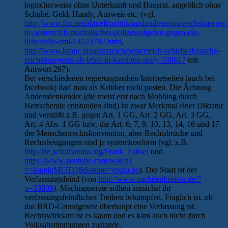
logischerweise ohne Unterkunft und Hausrat, angeblich ohne
Schuhe, Geld, Handy, Ausweis etc. (vgl.
http://www.faz.net/aktuell/politik/ausland/europa/reichsbuerger-
in-oesterreich-martialisches-polizeiaufgebot-gegen-die-
liebevolle-omi-14523782.html
,
http://www.krone.at/oesterreich/oesterreich-schiebt-deutsche-
reichsbuergerin-ab-lebte-in-kaernten-story-538617
mit
Antwort 267).
Bei verschiedenen regierungsnahen Internetseiten (auch bei
facebook) darf man als Kritiker nicht posten. Die Ächtung
Andersdenkender (die meist erst nach Mobbing durch
Herrschende entstanden sind) ist zwar Merkmal einer Diktatur
und verstößt z.B. gegen Art. 1 GG, Art. 2 GG, Art. 3 GG,
Art. 4 Abs. 1 GG bzw. die Art. 6, 7, 9, 10, 13, 14, 16 und 17
der Menschenrechtskonvention, aber Rechtsbrüche und
Rechtsbeugungen sind ja systemkonform (vgl. z.B.
http://de.wikimannia.org/Frank_Fahsel
und
https://www.youtube.com/watch?
v=iramjpMI5TQ&feature=youtu.be
). Der Staat ist der
Verfassungsfeind (von
http://www.nachdenkseiten.de/?
p=33809
). Machtapparate sollten zunächst ihr
verfassungsfeindliches Treiben bekämpfen. Fraglich ist, ob
das BRD-Grundgesetz überhaupt eine Verfassung ist.
Rechtswirksam ist es kaum und es kam auch nicht durch
Volksabstimmungen zustande.