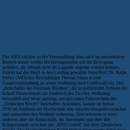
Der AStA erklärte zu der Veranstaltung, dass auch im universitären
Bereich immer wieder Berührungspunkte mit der Bewegung
aufträten, die oftmals nicht als Lappalie abgetan werden können.
Zuletzt lud der frisch in den Landtag gewählte Jurist Prof. Dr. Ralph
Weber (AfD) den Reichsbürger Thomas Mann in eine
Zusatzveranstaltung zu seiner Vorlesung nach Greifswald ein. Der
„Botschafter des Freistaats Preußen“, der in publizierten Artikeln die
Schuld Deutschlands am Ausbruch des Zweiten Weltkriegs
bezweifelt und Wege aufzeigt, um sich einen Führerschein des
„Deutschen Reichs“ beschaffen zu können, konnte im Januar
2016 im Audimax der Hochschule sein verschwörungstheoretisches
und antisemitisches Weltbild verbreiten. Dort referierte er unter
anderem über die Rothschilds, die Iluminaten und über den
Kriegszustand zwischen der „BRD GmbH“ mit dem „Deutschen
Reich“. Der Hochschullehrer Ralph Weber intervenierte dabei zwar