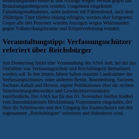
Betäubungsmittel entdeckt und Anzeige wegen Verstoß gegen das
Betäubungsmittelgesetz erstattet. Umgehend eingeleitete
Fahndungsmaßnahmen, unter anderem mit Fährtenhund, nach dem
29jährigen Täter blieben bislang erfolglos, werden aber fortgesetzt.
Gegen alle drei Personen wurden Anzeigen wegen Widerstandes
gegen Vollstreckungsbeamte und Körperverletzung erstattet.
Veranstaltungstipp: Verfassungsschützer
referiert über Reichsbürger
Am Donnerstag findet eine Veranstaltung des AStA statt, bei der das
Verhältnis von Verfassungsschutz und Reichsbürgern thematisiert
werden soll. In den letzten Jahren haben einzelne Landesämter des
Verfassungsschutzes, unter anderem Berlin, Brandenburg, Sachsen,
Sachsen-Anhalt und Hessen, eigene Publikationen über die rechten
Verschwörungstheoretiker und Geschichtsrevisionisten
veröffentlicht. Der AStA hat für den 03. November Steffen Raithel
vom Innenministerium Mecklenburg-Vorpommern eingeladen, der
über die Arbeitsweise und den Umgang des Staatsschutzes mit den
sogenannten „Reichsbürgern“ referieren und diskutieren wird.