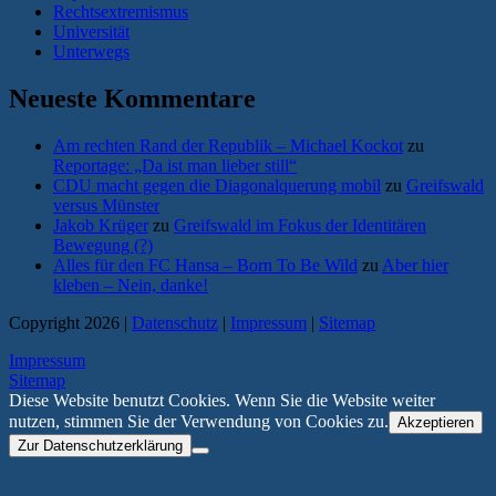
Rechtsextremismus
Universität
Unterwegs
Neueste Kommentare
Am rechten Rand der Republik – Michael Kockot
zu
Reportage: „Da ist man lieber still“
CDU macht gegen die Diagonalquerung mobil
zu
Greifswald
versus Münster
Jakob Krüger
zu
Greifswald im Fokus der Identitären
Bewegung (?)
Alles für den FC Hansa – Born To Be Wild
zu
Aber hier
kleben – Nein, danke!
Copyright 2026 |
Datenschutz
|
Impressum
|
Sitemap
Impressum
Sitemap
Diese Website benutzt Cookies. Wenn Sie die Website weiter
nutzen, stimmen Sie der Verwendung von Cookies zu.
Akzeptieren
Zur Datenschutzerklärung