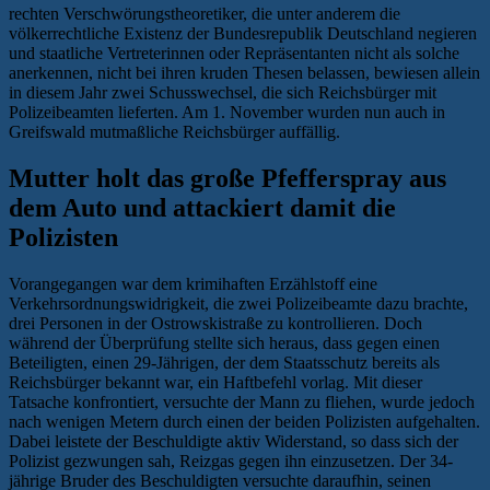
rechten Verschwörungstheoretiker, die unter anderem die
völkerrechtliche Existenz der Bundesrepublik Deutschland negieren
und staatliche Vertreterinnen oder Repräsentanten nicht als solche
anerkennen, nicht bei ihren kruden Thesen belassen, bewiesen allein
in diesem Jahr zwei Schusswechsel, die sich Reichsbürger mit
Polizeibeamten lieferten. Am 1. November wurden nun auch in
Greifswald mutmaßliche Reichsbürger auffällig.
Mutter holt das große Pfefferspray aus
dem Auto und attackiert damit die
Polizisten
Vorangegangen war dem krimihaften Erzählstoff eine
Verkehrsordnungswidrigkeit, die zwei Polizeibeamte dazu brachte,
drei Personen in der Ostrowskistraße zu kontrollieren. Doch
während der Überprüfung stellte sich heraus, dass gegen einen
Beteiligten, einen 29-Jährigen, der dem Staatsschutz bereits als
Reichsbürger bekannt war, ein Haftbefehl vorlag. Mit dieser
Tatsache konfrontiert, versuchte der Mann zu fliehen, wurde jedoch
nach wenigen Metern durch einen der beiden Polizisten aufgehalten.
Dabei leistete der Beschuldigte aktiv Widerstand, so dass sich der
Polizist gezwungen sah, Reizgas gegen ihn einzusetzen. Der 34-
jährige Bruder des Beschuldigten versuchte daraufhin, seinen