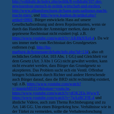
http://volldraht.de/index.php/politik/8-volldraht/107-der-
gewissenlose-mensch-in-politik-wirtschaft-und-medien
,
http://www.alltagsforschung.de/hang-zum-sadismus-macht-
macht-mies/
, und
http://www.leadion.de/artikel.php?
artikel=0901
. Bürger entwickeln Hass auf unsere
Gesellschaftsordnung und deren Repräsentanten, wenn sie
durch das Handeln der Amtsträger merken, dass der
gepriesene Rechtsstaat nicht existiert (vgl. z.B.
https://www.youtube.com/watch?v=AKl0kNXef-4
). Da wir
uns immer mehr vom Rechtsstaat des Grundgesetzes
entfernen (vgl.
http://hu-
marburg.de/homepage/debatte/info.php?id=134
), also oft
rechtliches Gehör (Art. 103 Abs. 1 GG) und Gleichheit vor
dem Gesetz (Art. 3 Abs 1 GG) nicht gewährt werden, kann
nicht erwartet werden, dass Bürger das Grundgesetz so
akzeptieren. Das Problem sucht sich ein Ventil. Offenbar
bringen Schikanen durch Richter und andere Herrschende
auch Bürger darauf, dass die BRD nicht rechtmäßig existiert,
vgl. z.B.
https://www.youtube.com/watch?
v=iramjpMI5TQ&feature=youtu.be
,
https://www.youtube.com/watch?v=dOK2Ek-WwwY
,
https://www.youtube.com/watch?v=7gAzBCFfE-4
und
ähnliche Videos, auch zum Thema Rechtsbeugung und zu
Art. 146 GG. Um einen Bürgerkrieg bzw. Verhältnisse wie in
der Türkei zu vermeiden, sollte die Verhaltensforschung