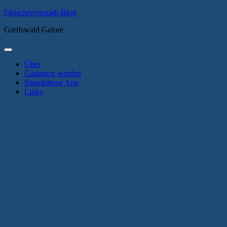
Zum
Fleischervorstadt-Blog
Inhalt
Greifswald Galore
springen
Primäres
Menü
Über
Gastautor werden
Smartphone App
Links