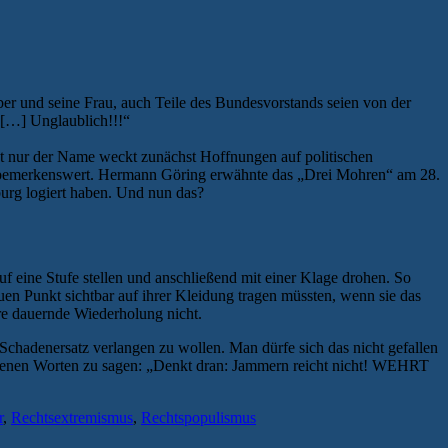
er und seine Frau, auch Teile des Bundesvorstands seien von der
 […] Unglaublich!!!“
t nur der Name weckt zunächst Hoffnungen auf politischen
st bemerkenswert. Hermann Göring erwähnte das „Drei Mohren“ am 28.
burg logiert haben. Und nun das?
 eine Stufe stellen und anschließend mit einer Klage drohen. So
uen Punkt sichtbar auf ihrer Kleidung tragen müssten, wenn sie das
re dauernde Wiederholung nicht.
Schadenersatz verlangen zu wollen. Man dürfe sich das nicht gefallen
eigenen Worten zu sagen: „Denkt dran: Jammern reicht nicht! WEHRT
r
,
Rechtsextremismus
,
Rechtspopulismus