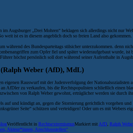
 im Augsburger „Drei Mohren“ beklagen sich allerdings nicht nur Web
So weit ist es in diesem angeblich doch so freien Land also gekommen.
 um während des Bundesparteitags stilsicher unterzukommen. denn nich
n Bombenangriffen zum Opfer fiel und später wiederaufgebaut wurde, i
Führer höchst persönlich soll dort während seiner Aufenthalte in Augs
(Ralph Weber (AfD), MdL)
eigenen Rauswurf mit der Judenverfolgung der Nationalsozialisten auf
n AfDler zu verkaufen, bis die Rechtspopulisten schließlich einen bla
inzwischen von Ralph Weber gewohnt, erträglicher werden sie durch ih
s auf und kündigt an, gegen die Stornierung gerichtlich vorgehen und 
linksgrüner Seite“ schützen und verteidigen! Oder um es mit Webers 
Blog
Veröffentlicht in
Rechtsextremismus
Markiert mit
AfD
,
Ralph Webe
n, Akteur*innen, Anschlussstellen“