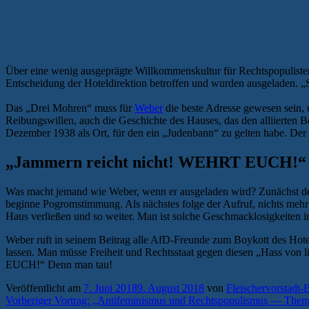
Über eine wenig ausgeprägte Willkommenskultur für Rechtspopulisten
Entscheidung der Hoteldirektion betroffen und wurden ausgeladen. „
Das „Drei Mohren“ muss für
Weber
die beste Adresse gewesen sein,
Reibungswillen, auch die Geschichte des Hauses, das den alliierte
Dezember 1938 als Ort, für den ein „Judenbann“ zu gelten habe. Der 
„Jammern reicht nicht! WEHRT EUCH!“ 
Was macht jemand wie Weber, wenn er ausgeladen wird? Zunächst den 
beginne Pogromstimmung. Als nächstes folge der Aufruf, nichts mehr a
Haus verließen und so weiter. Man ist solche Geschmacklosigkeiten 
Weber ruft in seinem Beitrag alle AfD-Freunde zum Boykott des Hotel
lassen. Man müsse Freiheit und Rechtsstaat gegen diesen „Hass von 
EUCH!“ Denn man tau!
Veröffentlicht am
7. Juni 2018
9. August 2018
von
Fleischervorstadt-
Beitragsnavigation
Vorheriger
Vorheriger
Vortrag: „Antifeminismus und Rechtspopulismus — Theme