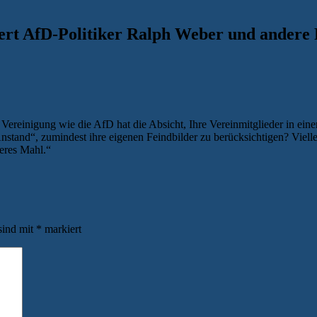
ert AfD-Politiker Ralph Weber und andere 
e Vereinigung wie die AfD hat die Absicht, Ihre Vereinmitglieder in 
nstand“, zumindest ihre eigenen Feindbilder zu berücksichtigen? Vielle
heres Mahl.“
sind mit
*
markiert