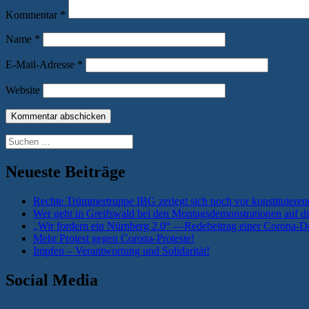
Kommentar
*
Name
*
E-Mail-Adresse
*
Website
Suchen
nach:
Neueste Beiträge
Rechte Trümmertruppe IBG zerlegt sich noch vor konstituieren
Wer geht in Greifswald bei den Montagsdemonstrationen auf di
„Wir fordern ein Nürnberg 2.0“ —Redebeitrag einer Corona-De
Mehr Protest gegen Corona-Proteste!
Impfen – Verantwortung und Solidarität!
Social Media