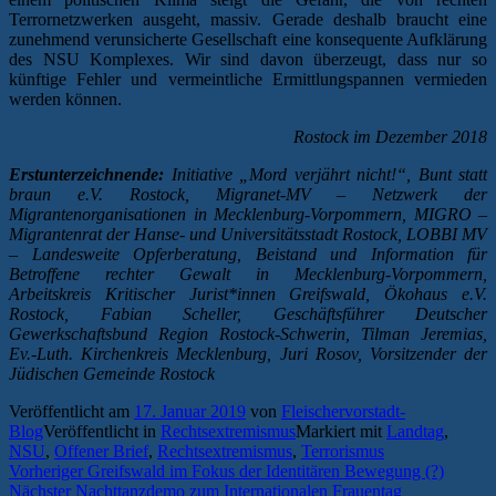
Terrornetzwerken ausgeht, massiv. Gerade deshalb braucht eine
zunehmend verunsicherte Gesellschaft eine konsequente Aufklärung
des NSU Komplexes. Wir sind davon überzeugt, dass nur so
künftige Fehler und vermeintliche Ermittlungspannen vermieden
werden können.
Rostock im Dezember 2018
Erstunterzeichnende:
Initiative „Mord verjährt nicht!“, Bunt statt
braun e.V. Rostock, Migranet-MV – Netzwerk der
Migrantenorganisationen in Mecklenburg-Vorpommern,
MIGRO –
Migrantenrat der Hanse- und Universitätsstadt Rostock, LOBBI MV
– Landesweite Opferberatung, Beistand und Information für
Betroffene rechter Gewalt
in Mecklenburg-Vorpommern,
Arbeitskreis Kritischer Jurist*innen Greifswald, Ökohaus e.V.
Rostock, Fabian Scheller, Geschäftsführer Deutscher
Gewerkschaftsbund Region Rostock-Schwerin, Tilman Jeremias,
Ev.-Luth. Kirchenkreis Mecklenburg, Juri Rosov, Vorsitzender der
Jüdischen Gemeinde Rostock
Veröffentlicht am
17. Januar 2019
von
Fleischervorstadt-
Blog
Veröffentlicht in
Rechtsextremismus
Markiert mit
Landtag
,
NSU
,
Offener Brief
,
Rechtsextremismus
,
Terrorismus
Beitragsnavigation
Vorheriger
Vorheriger
Greifswald im Fokus der Identitären Bewegung (?)
Nächster
Beitrag:
Nächster
Nachttanzdemo zum Internationalen Frauentag