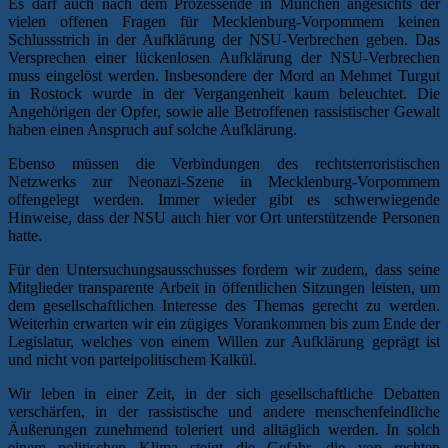
Es darf auch nach dem Prozessende in München angesichts der
vielen offenen Fragen für Mecklenburg-Vorpommern keinen
Schlussstrich in der Aufklärung der NSU-Verbrechen geben. Das
Versprechen einer lückenlosen Aufklärung der NSU-Verbrechen
muss eingelöst werden. Insbesondere der Mord an Mehmet Turgut
in Rostock wurde in der Vergangenheit kaum beleuchtet. Die
Angehörigen der Opfer, sowie alle Betroffenen rassistischer Gewalt
haben einen Anspruch auf solche Aufklärung.
Ebenso müssen die Verbindungen des rechtsterroristischen
Netzwerks zur Neonazi-Szene in Mecklenburg-Vorpommern
offengelegt werden. Immer wieder gibt es schwerwiegende
Hinweise, dass der NSU auch hier vor Ort unterstützende Personen
hatte.
Für den Untersuchungsausschusses fordern wir zudem, dass seine
Mitglieder transparente Arbeit in öffentlichen Sitzungen leisten, um
dem gesellschaftlichen Interesse des Themas gerecht zu werden.
Weiterhin erwarten wir ein zügiges Vorankommen bis zum Ende der
Legislatur, welches von einem Willen zur Aufklärung geprägt ist
und nicht von parteipolitischem Kalkül.
Wir leben in einer Zeit, in der sich gesellschaftliche Debatten
verschärfen, in der rassistische und andere menschenfeindliche
Äußerungen zunehmend toleriert und alltäglich werden. In solch
einem politischen Klima steigt die Gefahr, die von rechten