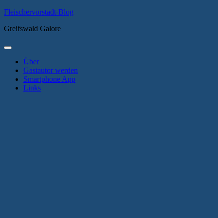
Zum
Fleischervorstadt-Blog
Inhalt
Greifswald Galore
springen
Primäres
Menü
Über
Gastautor werden
Smartphone App
Links