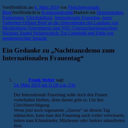
Veröffentlicht am
6. März 2019
von
Fleischervorstadt-
Blog
Veröffentlicht in
Kommunalpolitik
Markiert mit
Demonstration
,
Feminismus
,
Gleichstellung
,
Internationaler Frauentag
,
queer
Beitragsnavigation
Vorheriger
Vorheriger
Offener Brief an die Abgeordneten des Landtags von
Beitrag:
Mecklenburg-Vorpommern zum NSU-Untersuchungsausschuss
Nächster
Nächster
Anatol Stefanowitsch: Zur Linguistik und Ethik von
Beitrag:
gendergerechter Sprache
Ein Gedanke zu „
Nachttanzdemo zum
Internationalen Frauentag
“
Frank Weber
sagt:
24. März 2019 um 11:28 a.m. Uhr
Der Internationale Frauentag sollte doch den Frauen
vorbehalten bleiben, denn darum geht es: Um ihre
Gleichberechtigung.
Wenn jetzt noch sogenannte „Queere“ an diesem Tag
mitmachen, kann man den Frauentag auch weiter verwässern,
indem man Klimakinder, Müsliesser oder Junkies mitauftreten
lässt.