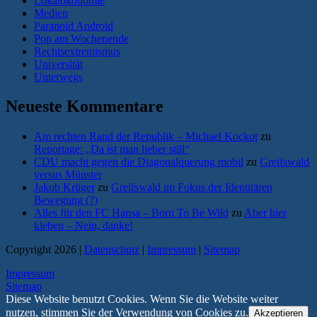
Lokalökonomie
Medien
Paranoid Android
Pop am Wochenende
Rechtsextremismus
Universität
Unterwegs
Neueste Kommentare
Am rechten Rand der Republik – Michael Kockot
zu
Reportage: „Da ist man lieber still“
CDU macht gegen die Diagonalquerung mobil
zu
Greifswald
versus Münster
Jakob Krüger
zu
Greifswald im Fokus der Identitären
Bewegung (?)
Alles für den FC Hansa – Born To Be Wild
zu
Aber hier
kleben – Nein, danke!
Copyright 2026 |
Datenschutz
|
Impressum
|
Sitemap
Impressum
Sitemap
Diese Website benutzt Cookies. Wenn Sie die Website weiter
nutzen, stimmen Sie der Verwendung von Cookies zu.
Akzeptieren