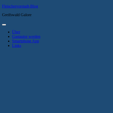
Zum
Fleischervorstadt-Blog
Inhalt
Greifswald Galore
springen
Primäres
Menü
Über
Gastautor werden
Smartphone App
Links