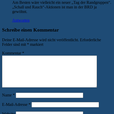
Am Besten wäre vielleicht ein neuer „Tag der Randgruppen“.
„Schall und Rauch“-Aktionen ist man in der BRD ja
gewöhnt.
Antworten
Schreibe einen Kommentar
Deine E-Mail-Adresse wird nicht veröffentlicht.
Erforderliche
Felder sind mit
*
markiert
Kommentar
*
Name
*
E-Mail-Adresse
*
Website