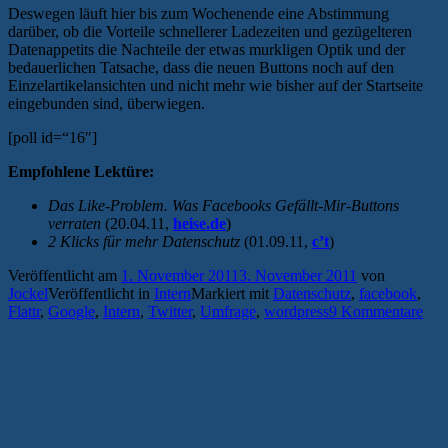
Deswegen läuft hier bis zum Wochenende eine Abstimmung
darüber, ob die Vorteile schnellerer Ladezeiten und gezügelteren
Datenappetits die Nachteile der etwas murkligen Optik und der
bedauerlichen Tatsache, dass die neuen Buttons noch auf den
Einzelartikelansichten und nicht mehr wie bisher auf der Startseite
eingebunden sind, überwiegen.
[poll id=“16″]
Empfohlene Lektüre:
Das Like-Problem. Was Facebooks Gefällt-Mir-Buttons
verraten
(20.04.11,
heise.de
)
2 Klicks für mehr Datenschutz
(01.09.11,
c’t
)
Veröffentlicht am
1. November 2011
3. November 2011
von
Jockel
Veröffentlicht in
Intern
Markiert mit
Datenschutz
,
facebook
,
Flattr
,
Google
,
Intern
,
Twitter
,
Umfrage
,
wordpress
9 Kommentare