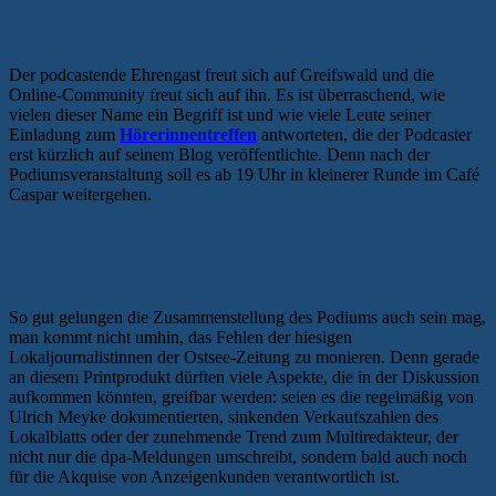
Der podcastende Ehrengast freut sich auf Greifswald und die
Online-Community freut sich auf ihn. Es ist überraschend, wie
vielen dieser Name ein Begriff ist und wie viele Leute seiner
Einladung zum
Hörerinnentreffen
antworteten, die der Podcaster
erst kürzlich auf seinem Blog veröffentlichte. Denn nach der
Podiumsveranstaltung soll es ab 19 Uhr in kleinerer Runde im Café
Caspar weitergehen.
WO SIND DIE BETROFFENEN DER
OSTSEE-ZEITUNG?
So gut gelungen die Zusammenstellung des Podiums auch sein mag,
man kommt nicht umhin, das Fehlen der hiesigen
Lokaljournalistinnen der Ostsee-Zeitung zu monieren. Denn gerade
an diesem Printprodukt dürften viele Aspekte, die in der Diskussion
aufkommen könnten, greifbar werden: seien es die regelmäßig von
Ulrich Meyke dokumentierten, sinkenden Verkaufszahlen des
Lokalblatts oder der zunehmende Trend zum Multiredakteur, der
nicht nur die dpa-Meldungen umschreibt, sondern bald auch noch
für die Akquise von Anzeigenkunden verantwortlich ist.