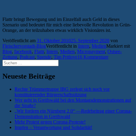
Flattr bringt Bewegung und im Einzelfall auch Geld in dieses
Szenario und bedeutet für mich eine liebevolle Revolution in Grün-
Orange, an der teilzuhaben etwas wirklich Visionäres ist.
Veröffentlicht am
31. Oktober 2010
25. September 2020
von
Fleischervorstadt-Blog
Veröffentlicht in
Intern
,
Medien
Markiert mit
Blog
,
facebook
,
Flattr
,
Intern
,
Medien
,
Micropayment
,
Ostsee-
Zeitung
,
Podcast
,
Spende
,
Tim Pritlove
16 Kommentare
Suchen
nach:
Neueste Beiträge
Rechte Trümmertruppe IBG zerlegt sich noch vor
konstituierender Bürgerschaftssitzung
Wer geht in Greifswald bei den Montagsdemonstrationen auf
die Straße?
„Wir fordern ein Nürnberg 2.0“ —Redebeitrag einer Corona-
Demonstration in Greifswald
Mehr Protest gegen Corona-Proteste!
Impfen – Verantwortung und Solidarität!