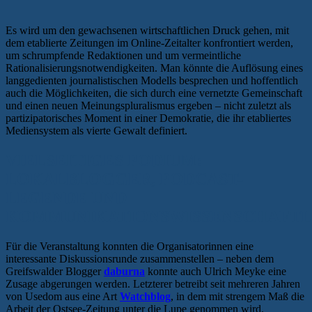
Es wird um den gewachsenen wirtschaftlichen Druck gehen, mit
dem etablierte Zeitungen im Online-Zeitalter konfrontiert werden,
um schrumpfende Redaktionen und um vermeintliche
Rationalisierungsnotwendigkeiten. Man könnte die Auflösung eines
langgedienten journalistischen Modells besprechen und hoffentlich
auch die Möglichkeiten, die sich durch eine vernetzte Gemeinschaft
und einen neuen Meinungspluralismus ergeben – nicht zuletzt als
partizipatorisches Moment in einer Demokratie, die ihr etabliertes
Mediensystem als vierte Gewalt definiert.
VIELSEITIGES PODIUM:
LOKALBLOGGER, PODCAST-
LEGENDE UND
KOMMUNIKATIONSWISSENSCHAFT
Für die Veranstaltung konnten die Organisatorinnen eine
interessante Diskussionsrunde zusammenstellen – neben dem
Greifswalder Blogger
daburna
konnte auch Ulrich Meyke eine
Zusage abgerungen werden. Letzterer betreibt seit mehreren Jahren
von Usedom aus eine Art
Watchblog
, in dem mit strengem Maß die
Arbeit der Ostsee-Zeitung unter die Lupe genommen wird.