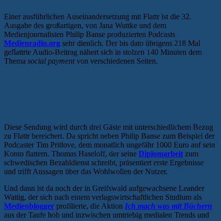
Einer ausführlichen Auseinandersetzung mit Flattr ist die 32.
Ausgabe des großartigen, von Jana Wuttke und dem
Medienjournalisten Philip Banse produzierten Podcasts
Medienradio.org
sehr dienlich. Der bis dato übrigens 218 Mal
geflattrte Audio-Beitrag nähert sich in stolzen 140 Minuten dem
Thema
social payment
von verschiedenen Seiten.
Diese Sendung wird durch drei Gäste mit unterschiedlichem Bezug
zu Flattr bereichert. Da spricht neben Philip Banse zum Beispiel der
Podcaster Tim Pritlove, dem monatlich ungefähr 1000 Euro auf sein
Konto flattern. Thomas Haseloff, der seine
Diplomarbeit
zum
schwedischen Bezahldienst schreibt, präsentiert erste Ergebnisse
und trifft Aussagen über das Wohlwollen der Nutzer.
Und dann ist da noch der in Greifswald aufgewachsene Leander
Wattig, der sich nach einem verlagswirtschaftlichen Studium als
Medienblogger
profilierte, die Aktion
Ich mach was mit Büchern
aus der Taufe hob und inzwischen umtriebig medialen Trends und