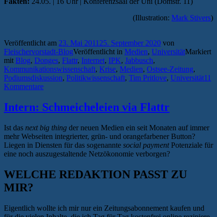
Fakten:
24.05. | 16 Uhr | Konferenzsaal der Uni (Domstr. 11)
(Illustration:
Mark Stivers
)
Veröffentlicht am
23. Mai 2011
25. September 2020
von
Fleischervorstadt-Blog
Veröffentlicht in
Medien
,
Universität
Markiert
mit
Blog
,
Donges
,
Flattr
,
Internet
,
IPK
,
Jabbusch
,
Kommunikationswissenschaft
,
Krise
,
Medien
,
Ostsee-Zeitung
,
Podiumsdiskussion
,
Politikwissenschaft
,
Tim Pritlove
,
Universität
11
Kommentare
Intern: Schmeicheleien via Flattr
Ist das
next big thing
der neuen Medien ein seit Monaten auf immer
mehr Webseiten integrierter, grün- und orangefarbener Button?
Liegen in Diensten für das sogenannte
social payment
Potenziale für
eine noch auszugestaltende Netzökonomie verborgen?
WELCHE REDAKTION PASST ZU
MIR?
Eigentlich wollte ich mir nur ein Zeitungsabonnement kaufen und
für die vielen Inhalte, die ich Tag für Tag kostenfrei online rezipiere,