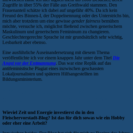
Zugriffe in über 55% der Fälle aus Greifswald stammen. Den
Frauenanteil schätze ich dabei auf ungefähr 40%. Da ich kein
Freund des Binnen-I, der Doppelnennung oder des Unterstrichs bin,
mich aber trotzdem um eine gewisse
gender fairness
bemühen
möchte, versuche ich, möglichst fließend zwischen generischem
Maskulinum und generischem Femininum zu changieren.
Geschlechtergerechte Sprache ist mir grundsätzlich sehr wichtig,
Lesbarkeit aber ebenso.
Eine ausführliche Auseinandersetzung mit diesem Thema
veröffentlichte ich vor einem knappen Jahr unter dem Titel
Die
Angst vor der Entmannung
. Das war eine Replik auf das
antifeministische Plagiat eines inzwischen geschassten
Lokaljournalisten und späteren Hilfsangestellten im
Bildungsministerium.
“IST DAS NOCH BOHÈME ODER
SCHON DIE UNTERSCHICHT?”
Wieviel Zeit und Energie investierst du in den
Fleischervorstadt-Blog? Ist das für dich sowas wie ein Hobby
oder eher eine Arbeit?