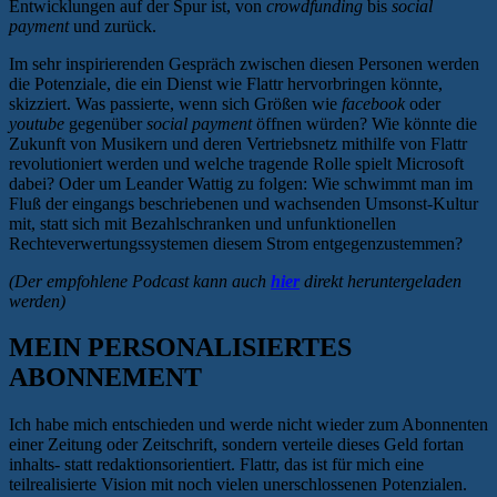
Entwicklungen auf der Spur ist, von
crowdfunding
bis
social
payment
und zurück.
Im sehr inspirierenden Gespräch zwischen diesen Personen werden
die Potenziale, die ein Dienst wie Flattr hervorbringen könnte,
skizziert. Was passierte, wenn sich Größen wie
facebook
oder
youtube
gegenüber
social payment
öffnen würden? Wie könnte die
Zukunft von Musikern und deren Vertriebsnetz mithilfe von Flattr
revolutioniert werden und welche tragende Rolle spielt Microsoft
dabei? Oder um Leander Wattig zu folgen: Wie schwimmt man im
Fluß der eingangs beschriebenen und wachsenden Umsonst-Kultur
mit, statt sich mit Bezahlschranken und unfunktionellen
Rechteverwertungssystemen diesem Strom entgegenzustemmen?
(Der empfohlene Podcast kann auch
hier
direkt heruntergeladen
werden)
MEIN PERSONALISIERTES
ABONNEMENT
Ich habe mich entschieden und werde nicht wieder zum Abonnenten
einer Zeitung oder Zeitschrift, sondern verteile dieses Geld fortan
inhalts- statt redaktionsorientiert. Flattr, das ist für mich eine
teilrealisierte Vision mit noch vielen unerschlossenen Potenzialen.