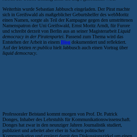
Weiterhin wurde Sebastian Jabbusch eingeladen. Der Pirat machte
sich in Greifswald als maßgeblicher Geburtshelfer des webMoritz
einen Namen, sorgte als Teil der Kampagne gegen den umstrittenen
Namenspatron der Uni Greifswald, Ernst Moritz Arndt, für Furore
und schreibt derzeit von Berlin aus an seiner Magisterarbeit
Liquid
democracy in der Piratenpartei
. Passend zum Thema wird das
Entstehen der Arbeit in einem
Blog
dokumentiert und reflektiert.
Auf der letzten
re:publica
hielt Jabbusch auch einen Vortrag über
liquid democracy
.
Professoraler Beistand kommt morgen von Prof. Dr. Patrick
Donges, Inhaber des Lehrstuhls für Kommunikationswissenschaft.
Donges hat zwar in den neunziger Jahren Journalistik studiert,
publiziert und arbeitet aber eher in Sachen politischer
Kommunikation und ergänzt damit den Diskussionszirkel um einen