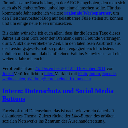
für unliebsame Entscheidungen der ARGE angeboten, den man sich
auch als Nichtbetroffene unbedingt einmal ansehen sollte. Für das
kommende Jahr suche ich weitere
regionale Werbepartner
, um
den Fleischervorstadt-Blog auf belastbarere Füße stellen zu können
und um einige neue Ideen umzusetzen.
Bis dahin wünsche ich euch allen, dass ihr die letzten Tage dieses
Jahres auf dem Sofa oder der Ofenbank eurer Freunde verbringen
dürft. Nutzt die verbliebene Zeit, um den tatenlosen Ausbruch aus
der Leistungsgesellschaft zu proben, engagiert euch höchstens
müdlich und kommt dabei auf keinen Fall ins Schwitzen – auf ein
weiteres Jahr mit euch!
Veröffentlicht am
25. Dezember 2011
25. Dezember 2011
von
Jockel
Veröffentlicht in
Intern
Markiert mit
Flattr
,
Intern
,
Spende
,
weihnachten
,
Werbung
Schreib einen Kommentar
Intern: Datenschutz und Social Media
Buttons
Facebook und Datenschutz, das ist nach wie vor ein dauerhaft
diskutiertes Thema. Zuletzt rückte der
Like-Button
des größten
sozialen Netzwerks ins Zentrum der Auseinandersetzung.