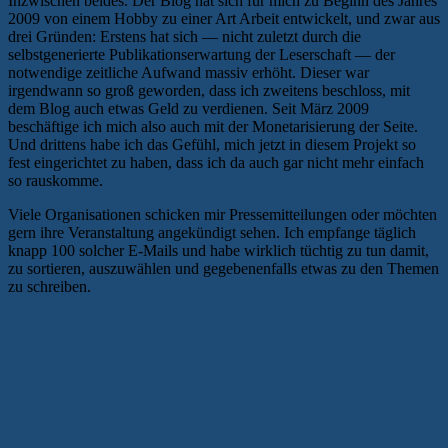
Inzwischen beides. Der Blog hat sich für mich zu Beginn des Jahres
2009 von einem Hobby zu einer Art Arbeit entwickelt, und zwar aus
drei Gründen: Erstens hat sich — nicht zuletzt durch die
selbstgenerierte Publikationserwartung der Leserschaft — der
notwendige zeitliche Aufwand massiv erhöht. Dieser war
irgendwann so groß geworden, dass ich zweitens beschloss, mit
dem Blog auch etwas Geld zu verdienen. Seit März 2009
beschäftige ich mich also auch mit der Monetarisierung der Seite.
Und drittens habe ich das Gefühl, mich jetzt in diesem Projekt so
fest eingerichtet zu haben, dass ich da auch gar nicht mehr einfach
so rauskomme.
Viele Organisationen schicken mir Pressemitteilungen oder möchten
gern ihre Veranstaltung angekündigt sehen. Ich empfange täglich
knapp 100 solcher E-Mails und habe wirklich tüchtig zu tun damit,
zu sortieren, auszuwählen und gegebenenfalls etwas zu den Themen
zu schreiben.