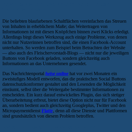
DAMIT SIE NICHT UNGEFRAGT NACH HAUSE
TELEFONIEREN…
Die beliebten blaufarbenen Schaltflächen vereinfachen das Streuen
von Inhalten in erheblichem Maße; das Weitertragen von
Informationen ist mit diesen Knöpfchen binnen zwei Klicks erledigt.
Allerdings birgt dieses Werkzeug auch einige Probleme, von denen
nicht nur Nutzerinnen betroffen sind, die einen Facebook-Account
unterhalten. So werden zum Beispiel beim Betrachten der Website
— also auch des Fleischervorstadt-Blogs — nicht nur die jeweiligen
Buttons von Facebook geladen, sondern gleichzeitig auch
Informationen an das Unternehmen gesendet.
Das Nachrichtenportal
heise online
hat vor zwei Monaten ein
zweistufiges Modell entworfen, das die praktischen Social Buttons
datenschutzkonformer gestaltet und den Lesenden die Möglichkeit
einräumt, selbst über die Weitergabe bestimmter Informationen zu
entscheiden. Ein kurz darauf entwickeltes Plugin, das sich stetiger
Überarbeitetung erfreut, bietet diese Option nicht nur für Facebook
an, sondern bedient auch gleichzeitig Googleplus, Twitter und den
Micropaymentdienst
Flattr
, denn all diese Dienste und Plattformen
sind grundsätzlich von diesem Problem betroffen.
ENTSCHEIDEN SOLL, WEN ES BETRIFFT