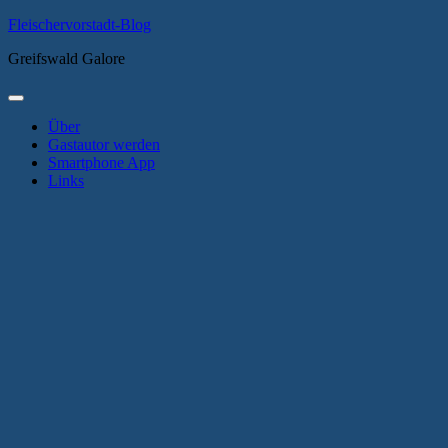
Zum
Fleischervorstadt-Blog
Inhalt
Greifswald Galore
springen
Primäres
Menü
Über
Gastautor werden
Smartphone App
Links