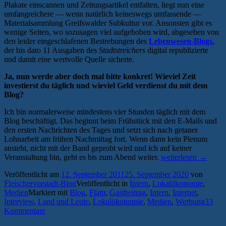
Plakate einscannen und Zeitungsartikel entfalten, liegt nun eine
umfangreichere — wenn natürlich keineswegs umfassende —
Materialsammlung Greifswalder Subkultur vor. Ansonsten gibt es
wenige Seiten, wo sozusagen viel aufgehoben wird, abgesehen von
den leider eingeschlafenen Bestrebungen des
Lebenwesen-Blogs
,
der bis dato 11 Ausgaben des
Stadtstreichers
digital republizierte
und damit eine wertvolle Quelle sicherte.
Ja, nun werde aber doch mal bitte konkret! Wieviel Zeit
investierst du täglich und wieviel Geld verdienst du mit dem
Blog?
Ich bin normalerweise mindestens vier Stunden täglich mit dem
Blog beschäftigt. Das beginnt beim Frühstück mit den E-Mails und
den ersten Nachrichten des Tages und setzt sich nach getaner
Lohnarbeit am frühen Nachmittag fort. Wenn dann kein Plenum
ansteht, nicht mit der Band geprobt wird und ich auf keiner
„Intern:
Veranstaltung bin, geht es bis zum Abend weiter.
weiterlesen
→
Der
Veröffentlicht am
12. September 2011
25. September 2020
von
Fleischervorstadt-
Fleischervorstadt-Blog
Veröffentlicht in
Intern
,
Lokalökonomie
,
Blog
Medien
Markiert mit
Blog
,
Flattr
,
Gastbeitrag
,
Intern
,
Internet
,
wird
Interview
,
Land und Leute
,
Lokalökonomie
,
Medien
,
Werbung
33
1000!“
Kommentare