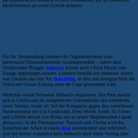
Mediensystem als vierte Gewalt definiert.
VIELSEITIGES PODIUM:
LOKALBLOGGER, PODCAST-
LEGENDE UND
KOMMUNIKATIONSWISSENSCHAFT
Für die Veranstaltung konnten die Organisatorinnen eine
interessante Diskussionsrunde zusammenstellen – neben dem
Greifswalder Blogger
daburna
konnte auch Ulrich Meyke eine
Zusage abgerungen werden. Letzterer betreibt seit mehreren Jahren
von Usedom aus eine Art
Watchblog
, in dem mit strengem Maß die
Arbeit der Ostsee-Zeitung unter die Lupe genommen wird.
Weiterhin wurde Sebastian Jabbusch eingeladen. Der Pirat machte
sich in Greifswald als maßgeblicher Geburtshelfer des webMoritz
einen Namen, sorgte als Teil der Kampagne gegen den umstrittenen
Namenspatron der Uni Greifswald, Ernst Moritz Arndt, für Furore
und schreibt derzeit von Berlin aus an seiner Magisterarbeit
Liquid
democracy in der Piratenpartei
. Passend zum Thema wird das
Entstehen der Arbeit in einem
Blog
dokumentiert und reflektiert.
Auf der letzten
re:publica
hielt Jabbusch auch einen Vortrag über