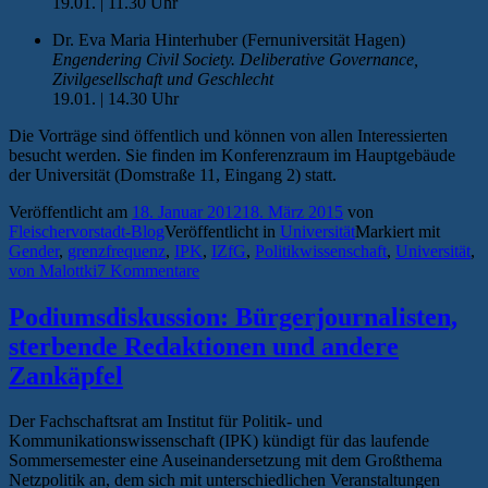
19.01. | 11.30 Uhr
Dr. Eva Maria Hinterhuber (Fernuniversität Hagen)
Engendering Civil Society. Deliberative Governance,
Zivilgesellschaft und Geschlecht
19.01. | 14.30 Uhr
Die Vorträge sind öffentlich und können von allen Interessierten
besucht werden. Sie finden im Konferenzraum im Hauptgebäude
der Universität (Domstraße 11, Eingang 2) statt.
Veröffentlicht am
18. Januar 2012
18. März 2015
von
Fleischervorstadt-Blog
Veröffentlicht in
Universität
Markiert mit
Gender
,
grenzfrequenz
,
IPK
,
IZfG
,
Politikwissenschaft
,
Universität
,
von Malottki
7 Kommentare
Podiumsdiskussion: Bürgerjournalisten,
sterbende Redaktionen und andere
Zankäpfel
Der Fachschaftsrat am Institut für Politik- und
Kommunikationswissenschaft (IPK) kündigt für das laufende
Sommersemester eine Auseinandersetzung mit dem Großthema
Netzpolitik an, dem sich mit unterschiedlichen Veranstaltungen