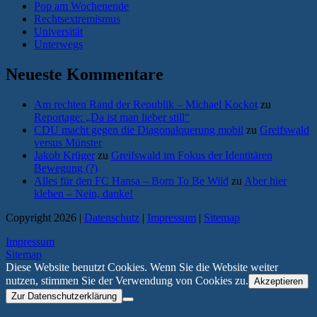
Pop am Wochenende
Rechtsextremismus
Universität
Unterwegs
Neueste Kommentare
Am rechten Rand der Republik – Michael Kockot
zu
Reportage: „Da ist man lieber still“
CDU macht gegen die Diagonalquerung mobil
zu
Greifswald
versus Münster
Jakob Krüger
zu
Greifswald im Fokus der Identitären
Bewegung (?)
Alles für den FC Hansa – Born To Be Wild
zu
Aber hier
kleben – Nein, danke!
Copyright 2026 |
Datenschutz
|
Impressum
|
Sitemap
Impressum
Sitemap
Diese Website benutzt Cookies. Wenn Sie die Website weiter
nutzen, stimmen Sie der Verwendung von Cookies zu.
Akzeptieren
Zur Datenschutzerklärung