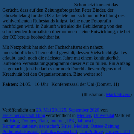
Schon jetzt kursiert das
Gerücht, dass auf den Zeitungsfotografen Peter Binder, der
jahrzehntelang für die OZ arbeitete und sich nun in Richtung des
wohlverdienten Ruhestands knipst, keine neue Fotografin
nachfolgen wird. In Zukunft wird also die Bebilderung von den
schreibenden Journalisten übernommen – eine Entwicklung, die bei
der OZ bereits beobachtbar ist.
Mit Netzpolitik hat sich der Fachschaftsrat ein nahezu
unerschöpfliches Themenfeld gewählt, dessen Vielschichtigkeit es
erlaubt, auch noch die nächsten Jahre mit einem kontinuierlich
laufenden Veranstaltungsprogramm dieser Art zu füllen. Ein Anfang
ist gemacht, jetzt bedarf es nur noch Durchhaltevermögens und
Kreativität bei den Organisatorinnen. Bitte weiter so!
Fakten:
24.05. | 16 Uhr | Konferenzsaal der Uni (Domstr. 11)
(Illustration:
Mark Stivers
)
Veröffentlicht am
23. Mai 2011
25. September 2020
von
Fleischervorstadt-Blog
Veröffentlicht in
Medien
,
Universität
Markiert
mit
Blog
,
Donges
,
Flattr
,
Internet
,
IPK
,
Jabbusch
,
Kommunikationswissenschaft
,
Krise
,
Medien
,
Ostsee-Zeitung
,
Podiumsdiskussion
,
Politikwissenschaft
,
Tim Pritlove
,
Universität
11