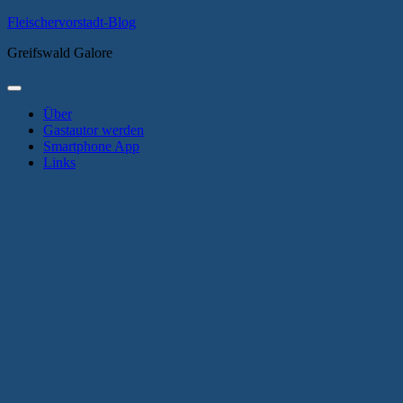
Zum
Fleischervorstadt-Blog
Inhalt
Greifswald Galore
springen
Primäres
Menü
Über
Gastautor werden
Smartphone App
Links