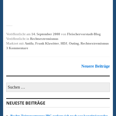
Veröffentlicht am
14. September 2008
von
Fleischervorstadt-Blog
Veröffentlicht in
Rechtsextremismus
Markiert mit
Antifa
,
Frank Klawitter
,
HDJ
,
Outing
,
Rechtsextremismus
3 Kommentare
Beitragsnavigation
Neuere Beiträge
Suchen
nach:
NEUESTE BEITRÄGE
Rechte Trümmertruppe IBG zerlegt sich noch vor konstituierender