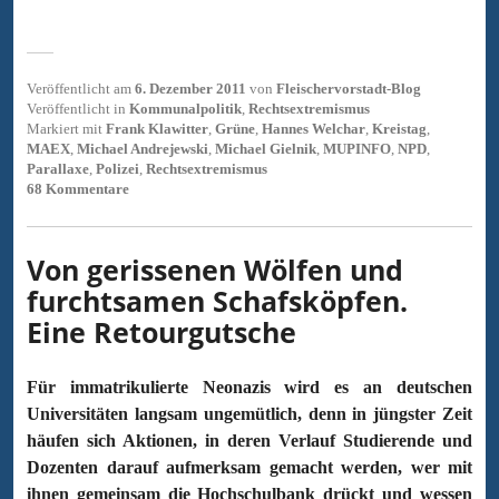
Veröffentlicht am
6. Dezember 2011
von
Fleischervorstadt-Blog
Veröffentlicht in
Kommunalpolitik
,
Rechtsextremismus
Markiert mit
Frank Klawitter
,
Grüne
,
Hannes Welchar
,
Kreistag
,
MAEX
,
Michael Andrejewski
,
Michael Gielnik
,
MUPINFO
,
NPD
,
Parallaxe
,
Polizei
,
Rechtsextremismus
68 Kommentare
Von gerissenen Wölfen und
furchtsamen Schafsköpfen.
Eine Retourgutsche
Für immatrikulierte Neonazis wird es an deutschen
Universitäten langsam ungemütlich, denn in jüngster Zeit
häufen sich Aktionen, in deren Verlauf Studierende und
Dozenten darauf aufmerksam gemacht werden, wer mit
ihnen gemeinsam die Hochschulbank drückt und wessen