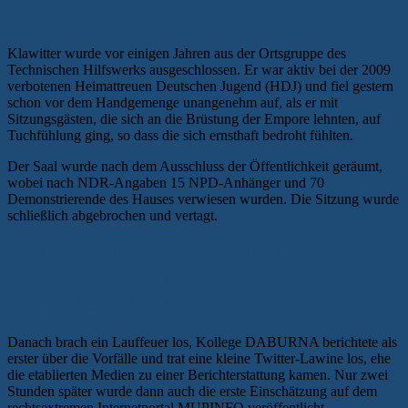
Klawitter wurde vor einigen Jahren aus der Ortsgruppe des
Technischen Hilfswerks ausgeschlossen. Er war aktiv bei der 2009
verbotenen Heimattreuen Deutschen Jugend (HDJ) und fiel gestern
schon vor dem Handgemenge unangenehm auf, als er mit
Sitzungsgästen, die sich an die Brüstung der Empore lehnten, auf
Tuchfühlung ging, so dass die sich ernsthaft bedroht fühlten.
Der Saal wurde nach dem Ausschluss der Öffentlichkeit geräumt,
wobei nach NDR-Angaben 15 NPD-Anhänger und 70
Demonstrierende des Hauses verwiesen wurden. Die Sitzung wurde
schließlich abgebrochen und vertagt.
NATIONALE HALLUZINATIONEN
UND REALITÄTSVERLUST IM
RECHTSEXTREMEN LAGER
Danach brach ein Lauffeuer los, Kollege DABURNA berichtete als
erster über die Vorfälle und trat eine kleine Twitter-Lawine los, ehe
die etablierten Medien zu einer Berichterstattung kamen. Nur zwei
Stunden später wurde dann auch die erste Einschätzung auf dem
rechtsextremen Internetportal MUPINFO veröffentlicht.