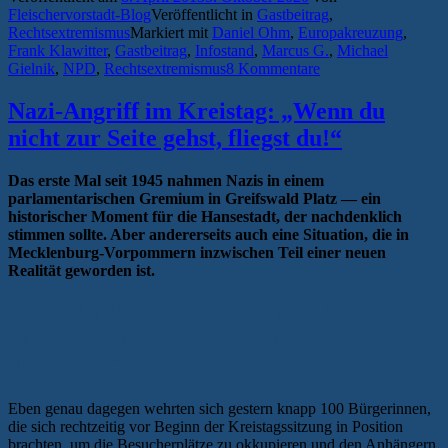
Fleischervorstadt-Blog
Veröffentlicht in
Gastbeitrag
,
in
Rechtsextremismus
Markiert mit
Daniel Ohm
,
Europakreuzung
,
Greifswald“
Frank Klawitter
,
Gastbeitrag
,
Infostand
,
Marcus G.
,
Michael
Gielnik
,
NPD
,
Rechtsextremismus
8 Kommentare
Nazi-Angriff im Kreistag: „Wenn du
nicht zur Seite gehst, fliegst du!“
Das erste Mal seit 1945 nahmen Nazis in einem
parlamentarischen Gremium in Greifswald Platz — ein
historischer Moment für die Hansestadt, der nachdenklich
stimmen sollte. Aber andererseits auch eine Situation, die in
Mecklenburg-Vorpommern inzwischen Teil einer neuen
Realität geworden ist.
UNMILITANTES SPEKTRUM
MENSCHENACHTENDER
IDEOLOGEN
Eben genau dagegen wehrten sich gestern knapp 100 Bürgerinnen,
die sich rechtzeitig vor Beginn der Kreistagssitzung in Position
brachten, um die Besucherplätze zu okkupieren und den Anhängern