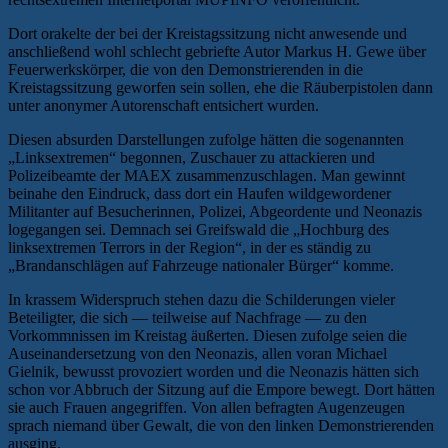
Dort orakelte der bei der Kreistagssitzung nicht anwesende und
anschließend wohl schlecht gebriefte Autor Markus H. Gewe über
Feuerwerkskörper, die von den Demonstrierenden in die
Kreistagssitzung geworfen sein sollen, ehe die Räuberpistolen dann
unter anonymer Autorenschaft entsichert wurden.
Diesen absurden Darstellungen zufolge hätten die sogenannten
„Linksextremen“ begonnen, Zuschauer zu attackieren und
Polizeibeamte der MAEX zusammenzuschlagen. Man gewinnt
beinahe den Eindruck, dass dort ein Haufen wildgewordener
Militanter auf Besucherinnen, Polizei, Abgeordente und Neonazis
logegangen sei. Demnach sei Greifswald die „Hochburg des
linksextremen Terrors in der Region“, in der es ständig zu
„Brandanschlägen auf Fahrzeuge nationaler Bürger“ komme.
In krassem Widerspruch stehen dazu die Schilderungen vieler
Beteiligter, die sich — teilweise auf Nachfrage — zu den
Vorkommnissen im Kreistag äußerten. Diesen zufolge seien die
Auseinandersetzung von den Neonazis, allen voran Michael
Gielnik, bewusst provoziert worden und die Neonazis hätten sich
schon vor Abbruch der Sitzung auf die Empore bewegt. Dort hätten
sie auch Frauen angegriffen. Von allen befragten Augenzeugen
sprach niemand über Gewalt, die von den linken Demonstrierenden
ausging.