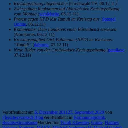
Kreistagssitzung abgebrochen
(Greifswald TV, 06.12.11)
Zwiespältige Reaktionen auf Abbruch der Kreistagssitzung
vom Montag
(
webMoritz
, 06.12.11)
Protest gegen NPD löst Tumult im Kreistag aus
(
Spiegel
Online
, 06.12.11)
Kommentar: Dem Landkreis einen Bärendienst erwiesen
(Nordkurier, 06.12.11)
Kreistagsmitglied Dirk Bahlmann (NPD) im Kreistags-
”Tumult”
(
daburna
, 07.12.11)
Neue Bilder von der Greifswalder Kreistagssitzung
(
parallaxe
,
07.12.11)
Veröffentlicht am
6. Dezember 2011
27. September 2020
von
Fleischervorstadt-Blog
Veröffentlicht in
Kommunalpolitik
,
Rechtsextremismus
Markiert mit
Frank Klawitter
,
Grüne
,
Hannes
Welchar
,
Kreistag
,
MAEX
,
Michael Andrejewski
,
Michael Gielnik
,