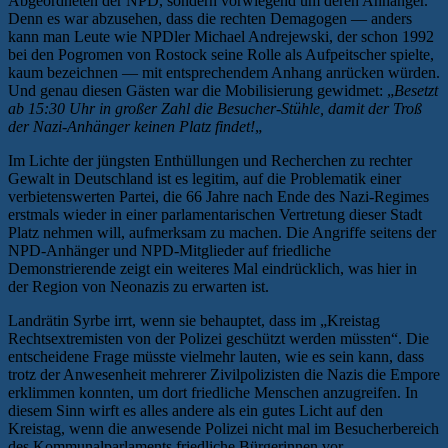
Abgeordneten der NPD, sondern vorwiegend um deren Anhänger.
Denn es war abzusehen, dass die rechten Demagogen — anders
kann man Leute wie NPDler Michael Andrejewski, der schon 1992
bei den Pogromen von Rostock seine Rolle als Aufpeitscher spielte,
kaum bezeichnen — mit entsprechendem Anhang anrücken würden.
Und genau diesen Gästen war die Mobilisierung gewidmet: „
Besetzt
ab 15:30 Uhr in großer Zahl die Besucher-Stühle, damit der Troß
der Nazi-Anhänger keinen Platz findet!
„
Im Lichte der jüngsten Enthüllungen und Recherchen zu rechter
Gewalt in Deutschland ist es legitim, auf die Problematik einer
verbietenswerten Partei, die 66 Jahre nach Ende des Nazi-Regimes
erstmals wieder in einer parlamentarischen Vertretung dieser Stadt
Platz nehmen will, aufmerksam zu machen. Die Angriffe seitens der
NPD-Anhänger und NPD-Mitglieder auf friedliche
Demonstrierende zeigt ein weiteres Mal eindrücklich, was hier in
der Region von Neonazis zu erwarten ist.
Landrätin Syrbe irrt, wenn sie behauptet, dass im „Kreistag
Rechtsextremisten von der Polizei geschützt werden müssten“. Die
entscheidene Frage müsste vielmehr lauten, wie es sein kann, dass
trotz der Anwesenheit mehrerer Zivilpolizisten die Nazis die Empore
erklimmen konnten, um dort friedliche Menschen anzugreifen. In
diesem Sinn wirft es alles andere als ein gutes Licht auf den
Kreistag, wenn die anwesende Polizei nicht mal im Besucherbereich
des Kommunalparlaments friedliche Bürgerinnen vor