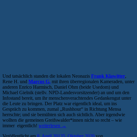
Und tatsächlich standen die lokalen Neonazis
Frank Klawitter
,
Rene H. und
Marcus G.
mit ihren überregionalen Kameraden, unter
anderen Enrico Harmisch, Daniel Ohm (beide Usedom) und
Michael Gielnik (stellv. NPD-Landesvorsitzender) an und um den
Infostand bereit, um ihr menschenverachtendes Gedankengut unter
die Leute zu bringen. Der Platz war eigentlich ideal, um ins
Gespräch zu kommen, zumal „Rushhour“ in Richtung Mensa
herrschte; und sie bemühten sich auch sichtlich. Aber irgendwie
wollten die gemeinen Greifswalder*innen nicht so recht – wie
„Gastbeitrag:
immer eigentlich!
weiterlesen
→
Brauner
Veröffentlicht am
8. April 2013
5. Oktober 2020
von
Frühling