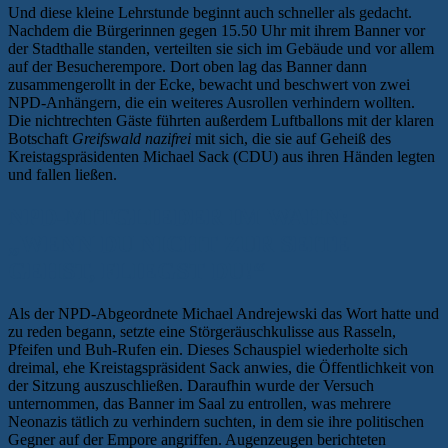
Und diese kleine Lehrstunde beginnt auch schneller als gedacht.
Nachdem die Bürgerinnen gegen 15.50 Uhr mit ihrem Banner vor
der Stadthalle standen, verteilten sie sich im Gebäude und vor allem
auf der Besucherempore. Dort oben lag das Banner dann
zusammengerollt in der Ecke, bewacht und beschwert von zwei
NPD-Anhängern, die ein weiteres Ausrollen verhindern wollten.
Die nichtrechten Gäste führten außerdem Luftballons mit der klaren
Botschaft
Greifswald nazifrei
mit sich, die sie auf Geheiß des
Kreistagspräsidenten Michael Sack (CDU) aus ihren Händen legten
und fallen ließen.
NPD-MITGLIEDER IM WAHN:
„WENN DU NICHT ZUR SEITE
GEHST, FLIEGST DU!“
Als der NPD-Abgeordnete Michael Andrejewski das Wort hatte und
zu reden begann, setzte eine Störgeräuschkulisse aus Rasseln,
Pfeifen und Buh-Rufen ein. Dieses Schauspiel wiederholte sich
dreimal, ehe Kreistagspräsident Sack anwies, die Öffentlichkeit von
der Sitzung auszuschließen. Daraufhin wurde der Versuch
unternommen, das Banner im Saal zu entrollen, was mehrere
Neonazis tätlich zu verhindern suchten, in dem sie ihre politischen
Gegner auf der Empore angriffen. Augenzeugen berichteten