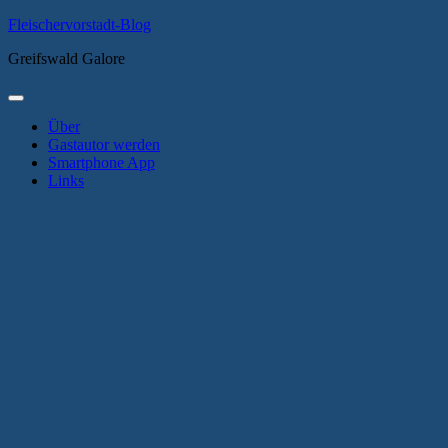
Zum
Fleischervorstadt-Blog
Inhalt
Greifswald Galore
springen
Primäres
Menü
Über
Gastautor werden
Smartphone App
Links