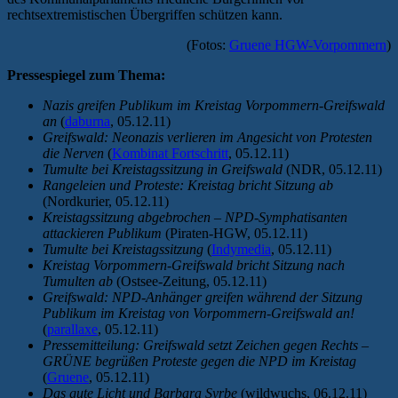
rechtsextremistischen Übergriffen schützen kann.
(Fotos:
Gruene HGW-Vorpommern
)
Pressespiegel zum Thema:
Nazis greifen Publikum im Kreistag Vorpommern-Greifswald
an
(
daburna
, 05.12.11)
Greifswald: Neonazis verlieren im Angesicht von Protesten
die Nerven
(
Kombinat Fortschritt
, 05.12.11)
Tumulte bei Kreistagssitzung in Greifswald
(NDR, 05.12.11)
Rangeleien und Proteste: Kreistag bricht Sitzung ab
(Nordkurier, 05.12.11)
Kreistagssitzung abgebrochen – NPD-Symphatisanten
attackieren Publikum
(Piraten-HGW, 05.12.11)
Tumulte bei Kreistagssitzung
(
Indymedia
, 05.12.11)
Kreistag Vorpommern-Greifswald bricht Sitzung nach
Tumulten ab
(Ostsee-Zeitung, 05.12.11)
Greifswald: NPD-Anhänger greifen während der Sitzung
Publikum im Kreistag von Vorpommern-Greifswald an!
(
parallaxe
, 05.12.11)
Pressemitteilung: Greifswald setzt Zeichen gegen Rechts –
GRÜNE begrüßen Proteste gegen die NPD im Kreistag
(
Gruene
, 05.12.11)
Das gute Licht und Barbara Syrbe
(wildwuchs, 06.12.11)