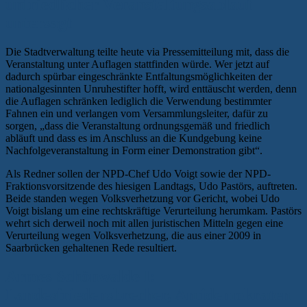
unfriedlicher Veranstaltungsablauf
untersagt
Die Stadtverwaltung teilte heute via Pressemitteilung mit, dass die
Veranstaltung unter Auflagen stattfinden würde. Wer jetzt auf
dadurch spürbar eingeschränkte Entfaltungsmöglichkeiten der
nationalgesinnten Unruhestifter hofft, wird enttäuscht werden, denn
die Auflagen schränken lediglich die Verwendung bestimmter
Fahnen ein und verlangen vom Versammlungsleiter, dafür zu
sorgen, „dass die Veranstaltung ordnungsgemäß und friedlich
abläuft und dass es im Anschluss an die Kundgebung keine
Nachfolgeveranstaltung in Form einer Demonstration gibt“.
Als Redner sollen der NPD-Chef Udo Voigt sowie der NPD-
Fraktionsvorsitzende des hiesigen Landtags, Udo Pastörs, auftreten.
Beide standen wegen Volksverhetzung vor Gericht, wobei Udo
Voigt bislang um eine rechtskräftige Verurteilung herumkam. Pastörs
wehrt sich derweil noch mit allen juristischen Mitteln gegen eine
Verurteilung wegen Volksverhetzung, die aus einer 2009 in
Saarbrücken gehaltenen Rede resultiert.
Armes Schönwalde I:
Landesfriedensbrecher, Antidemokraten