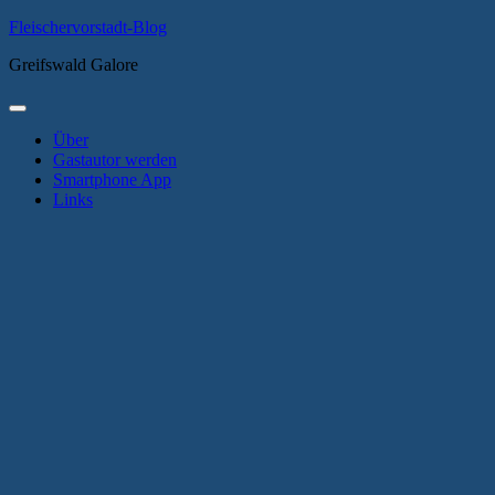
Zum
Fleischervorstadt-Blog
Inhalt
Greifswald Galore
springen
Primäres
Menü
Über
Gastautor werden
Smartphone App
Links