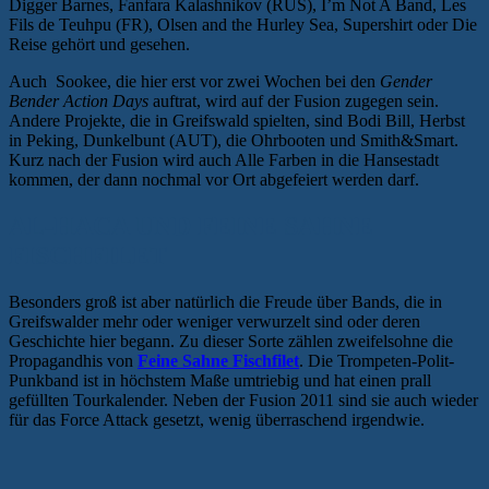
Digger Barnes, Fanfara Kalashnikov (RUS), I’m Not A Band, Les
Fils de Teuhpu (FR), Olsen and the Hurley Sea, Supershirt oder Die
Reise gehört und gesehen.
Auch Sookee, die hier erst vor zwei Wochen bei den
Gender
Bender Action Days
auftrat, wird auf der Fusion zugegen sein.
Andere Projekte, die in Greifswald spielten, sind Bodi Bill, Herbst
in Peking, Dunkelbunt (AUT), die Ohrbooten und Smith&Smart.
Kurz nach der Fusion wird auch Alle Farben in die Hansestadt
kommen, der dann nochmal vor Ort abgefeiert werden darf.
AL-HACA UND FEINE SAHNE
FISCHFILET
Besonders groß ist aber natürlich die Freude über Bands, die in
Greifswalder mehr oder weniger verwurzelt sind oder deren
Geschichte hier begann. Zu dieser Sorte zählen zweifelsohne die
Propagandhis von
Feine Sahne Fischfilet
. Die Trompeten-Polit-
Punkband ist in höchstem Maße umtriebig und hat einen prall
gefüllten Tourkalender. Neben der Fusion 2011 sind sie auch wieder
für das Force Attack gesetzt, wenig überraschend irgendwie.