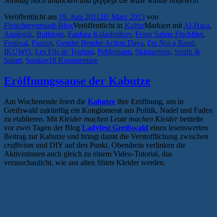
Sonntag noch andocken und gepflegt die letzte Runde mitfeiern!
Veröffentlicht am
19. Juni 2011
20. März 2015
von
Fleischervorstadt-Blog
Veröffentlicht in
Kultur
Markiert mit
Al-Haca
,
Analogik
,
Bulldogs
,
Fanfara Kalashnikov
,
Feine Sahne Fischfilet
,
Festival
,
Fusion
,
Gender Bender Action Days
,
I'm Not a Band
,
IKUWO
,
Les Fils de Teuhpu
,
Pehlemann
,
Skinnerbox
,
Smith &
Smart
,
Sookee
18 Kommentare
Eröffnungssause der Kabutze
Am Wochenende feiert die
Kabutze
ihre Eröffnung, um in
Greifswald zukünftig ein Konglomerat aus Politik, Nadel und Faden
zu etablieren. Mit
Kleider machen Leute machen Kleider
betitelte
vor zwei Tagen der Blog
Ladyfest Greifswald
einen lesenswerten
Beitrag zur Kabutze und bringt damit die Verstofflichung zwischen
craftivism
und DIY auf den Punkt. Obendrein verlinken die
Aktivistinnen auch gleich zu einem Video-Tutorial, das
veranschaulicht, wie aus alten Shirts Kleider werden.