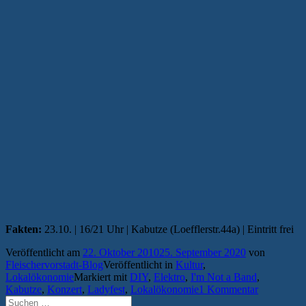
Fakten:
23.10. | 16/21 Uhr | Kabutze (Loefflerstr.44a) | Eintritt frei
Veröffentlicht am
22. Oktober 2010
25. September 2020
von
Fleischervorstadt-Blog
Veröffentlicht in
Kultur
,
Lokalökonomie
Markiert mit
DIY
,
Elektro
,
I'm Not a Band
,
Kabutze
,
Konzert
,
Ladyfest
,
Lokalökonomie
1 Kommentar
Suchen