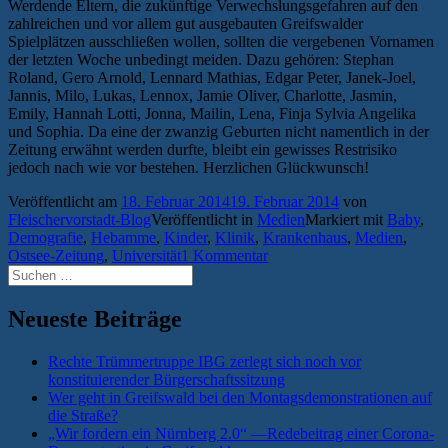
Werdende Eltern, die zukünftige Verwechslungsgefahren auf den
zahlreichen und vor allem gut ausgebauten Greifswalder
Spielplätzen ausschließen wollen, sollten die vergebenen Vornamen
der letzten Woche unbedingt meiden. Dazu gehören: Stephan
Roland, Gero Arnold, Lennard Mathias, Edgar Peter, Janek-Joel,
Jannis, Milo, Lukas, Lennox, Jamie Oliver, Charlotte, Jasmin,
Emily, Hannah Lotti, Jonna, Mailin, Lena, Finja Sylvia Angelika
und Sophia. Da eine der zwanzig Geburten nicht namentlich in der
Zeitung erwähnt werden durfte, bleibt ein gewisses Restrisiko
jedoch nach wie vor bestehen. Herzlichen Glückwunsch!
Veröffentlicht am
18. Februar 2014
19. Februar 2014
von
Fleischervorstadt-Blog
Veröffentlicht in
Medien
Markiert mit
Baby
,
Demografie
,
Hebamme
,
Kinder
,
Klinik
,
Krankenhaus
,
Medien
,
Ostsee-Zeitung
,
Universität
1 Kommentar
Suchen
nach:
Neueste Beiträge
Rechte Trümmertruppe IBG zerlegt sich noch vor
konstituierender Bürgerschaftssitzung
Wer geht in Greifswald bei den Montagsdemonstrationen auf
die Straße?
„Wir fordern ein Nürnberg 2.0“ —Redebeitrag einer Corona-