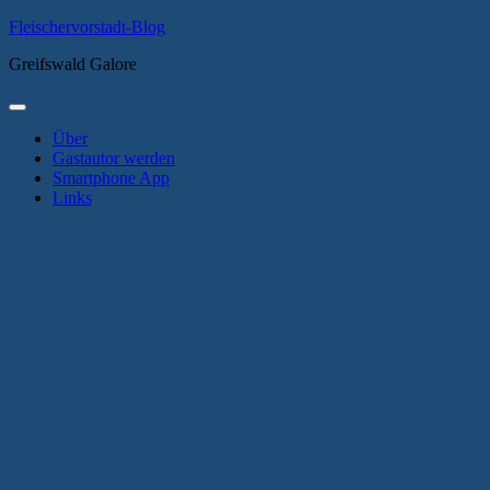
Zum
Fleischervorstadt-Blog
Inhalt
Greifswald Galore
springen
Primäres
Menü
Über
Gastautor werden
Smartphone App
Links