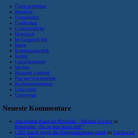
Übrig geblieben
Blaulicht
Festgehalten
Gastbeitrag
Gerüchteküche
Historisch
Im Gespräch mit
Intern
Kommunalpolitik
Kultur
Lokalökonomie
Medien
Paranoid Android
Pop am Wochenende
Rechtsextremismus
Universität
Unterwegs
Neueste Kommentare
Am rechten Rand der Republik – Michael Kockot
zu
Reportage: „Da ist man lieber still“
CDU macht gegen die Diagonalquerung mobil
zu
Greifswald
versus Münster