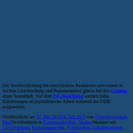
Die Veröffentlichung hat verschiedene Reaktionen provoziert. In
Sachen Gleichstellung und Repräsentation gibt es bei den
Grünen
einen Seitenhieb. Auf dem
OZ-Watchblog
werden indes
Erinnerungen an journalistische Arbeit während der DDR
aufgewärmt.
Veröffentlicht am
10. Mai 2010
14. Juli 2019
von
Fleischervorstadt-
Blog
Veröffentlicht in
Kommunalpolitik
,
Medien
Markiert mit
Gleichstellung
,
Kommunalpolitik
,
Kreisfreiheit
,
Lokalökonomie
,
Ostsee-Zeitung
,
Sexismus
9 Kommentare