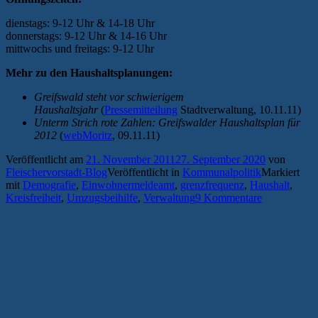
dienstags: 9-12 Uhr & 14-18 Uhr
donnerstags: 9-12 Uhr & 14-16 Uhr
mittwochs und freitags: 9-12 Uhr
Mehr zu den Haushaltsplanungen:
Greifswald steht vor schwierigem
Haushaltsjahr
(
Pressemitteilung
Stadtverwaltung, 10.11.11)
Unterm Strich rote Zahlen: Greifswalder Haushaltsplan für
2012
(
webMoritz
, 09.11.11)
Veröffentlicht am
21. November 2011
27. September 2020
von
Fleischervorstadt-Blog
Veröffentlicht in
Kommunalpolitik
Markiert
mit
Demografie
,
Einwohnermeldeamt
,
grenzfrequenz
,
Haushalt
,
Kreisfreiheit
,
Umzugsbeihilfe
,
Verwaltung
9 Kommentare