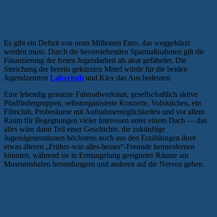
WAR-ALLES-BESSER“-FREUNDEN
ERZÄHLT WIRD
Es gibt ein Defizit von neun Millionen Euro, das weggekürzt
werden muss. Durch die bevorstehenden Sparmaßnahmen gilt die
Finanzierung der freien Jugendarbeit als akut gefährdet. Die
Streichung der bereits gekürzten Mittel würde für die beiden
Jugendzentren
Labyrinth
und Klex das Aus bedeuten.
Eine lebendig genutzte Fahrradwerkstatt, gesellschaftlich aktive
Pfadfindergruppen, selbstorganisierte Konzerte, Volxküchen, ein
Filmclub, Proberäume mit Aufnahmemöglichkeiten und vor allem
Raum für Begegnungen vieler Interessen unter einem Dach — das
alles wäre dann Teil einer Geschichte, die zukünftige
Jugendgenerationen höchstens noch aus den Erzählungen ihrer
etwas älteren „Früher-war-alles-besser“-Freunde kennenlernen
könnten, während sie in Ermangelung geeigneter Räume am
Museumshafen herumlungern und anderen auf die Nerven gehen.