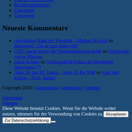
Rechtsextremismus
Universität
Unterwegs
Neueste Kommentare
Am rechten Rand der Republik – Michael Kockot
zu
Reportage: „Da ist man lieber still“
CDU macht gegen die Diagonalquerung mobil
zu
Greifswald
versus Münster
Jakob Krüger
zu
Greifswald im Fokus der Identitären
Bewegung (?)
Alles für den FC Hansa – Born To Be Wild
zu
Aber hier
kleben – Nein, danke!
Copyright 2026 |
Datenschutz
|
Impressum
|
Sitemap
Impressum
Sitemap
Diese Website benutzt Cookies. Wenn Sie die Website weiter
nutzen, stimmen Sie der Verwendung von Cookies zu.
Akzeptieren
Zur Datenschutzerklärung