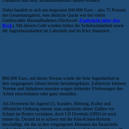
Landkreis und dem Sozialministerium fließen können.
Dabei handelt es sich um insgesamt 600.000 Euro – also 75 Prozent
der Gesamtausgaben, eine ähnliche Quote wie bei vielen
Greifswalder Baumaßnahmen (Stichwort:
Zugbrücke über den
Ryck
). Mit diesem Geld wurden bisher die Schulsozialarbeit sowie
die Jugendsozialarbeit im Labyrinth und im Klex finanziert.
WENN SCHON NIEMAND VOR
SCHAM IM BODEN VERSINKEN
WILL, KANN MAN SICH AUCH AUS
WUT ERHEBEN
800.000 Euro, auf dieses Niveau wurde die freie Jugendarbeit in
den vergangenen Jahren bereits heruntergekürzt. Zahlreiche kleinere
Vereine und Initiativen mussten wegen fehlender Förderungen ihre
Arbeit einschränken oder ganz einstellen.
Als Dezernent für Jugend (!), Soziales, Bildung, Kultur und
öffentliche Ordnung müsste man angesichts dieser Zahlen vor
Scham im Boden versinken, doch Ulf Dembski (SPD) ist noch
immer da. Derzeit ist er schwer mit der Kita-Krisen-Reform
beschäftigt, die ihn in den vergangenen Monaten ins Straucheln