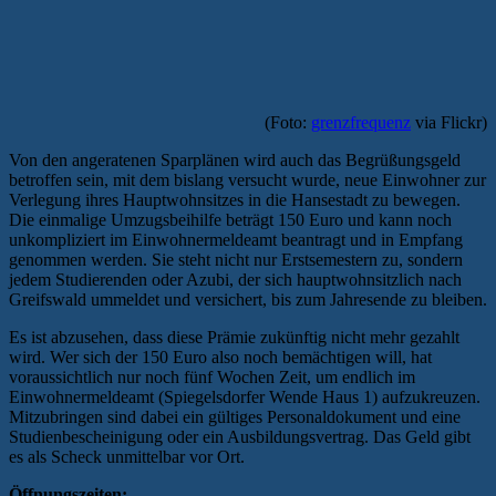
(Foto:
grenzfrequenz
via Flickr)
Von den angeratenen Sparplänen wird auch das Begrüßungsgeld
betroffen sein, mit dem bislang versucht wurde, neue Einwohner zur
Verlegung ihres Hauptwohnsitzes in die Hansestadt zu bewegen.
Die einmalige Umzugsbeihilfe beträgt 150 Euro und kann noch
unkompliziert im Einwohnermeldeamt beantragt und in Empfang
genommen werden. Sie steht nicht nur Erstsemestern zu, sondern
jedem Studierenden oder Azubi, der sich hauptwohnsitzlich nach
Greifswald ummeldet und versichert, bis zum Jahresende zu bleiben.
Es ist abzusehen, dass diese Prämie zukünftig nicht mehr gezahlt
wird. Wer sich der 150 Euro also noch bemächtigen will, hat
voraussichtlich nur noch fünf Wochen Zeit, um endlich im
Einwohnermeldeamt (Spiegelsdorfer Wende Haus 1) aufzukreuzen.
Mitzubringen sind dabei ein gültiges Personaldokument und eine
Studienbescheinigung oder ein Ausbildungsvertrag. Das Geld gibt
es als Scheck unmittelbar vor Ort.
Öffnungszeiten: