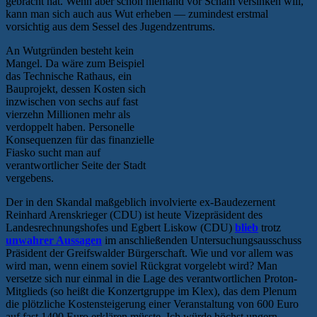
gebracht hat. Wenn aber schon niemand vor Scham versinken will,
kann man sich auch aus Wut erheben — zumindest erstmal
vorsichtig aus dem Sessel des Jugendzentrums.
An Wutgründen besteht kein
Mangel. Da wäre zum Beispiel
das Technische Rathaus, ein
Bauprojekt, dessen Kosten sich
inzwischen von sechs auf fast
vierzehn Millionen mehr als
verdoppelt haben. Personelle
Konsequenzen für das finanzielle
Fiasko sucht man auf
verantwortlicher Seite der Stadt
vergebens.
Der in den Skandal maßgeblich involvierte ex-Baudezernent
Reinhard Arenskrieger (CDU) ist heute Vizepräsident des
Landesrechnungshofes und Egbert Liskow (CDU)
blieb
trotz
unwahrer Aussagen
im anschließenden Untersuchungsausschuss
Präsident der Greifswalder Bürgerschaft. Wie und vor allem was
wird man, wenn einem soviel Rückgrat vorgelebt wird? Man
versetze sich nur einmal in die Lage des verantwortlichen Proton-
Mitglieds (so heißt die Konzertgruppe im Klex), das dem Plenum
die plötzliche Kostensteigerung einer Veranstaltung von 600 Euro
auf fast 1400 Euro erklären müsste. Ich würde höchst ungern