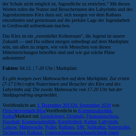
der Schule nicht möglich ist, Jugendliche zu erreichen.“ Mit diesen
Worten rufen die Nutzer und Besucherinnen des Labyrinths und des
Jugendzentrums Klex dazu auf, sich morgen vor dem Rathaus
einzufinden und gemeinsam auf die prekäre Lage der Jugendarbeit
in Greifswald aufmerksam machen.
Das Klex ist ein „essentieller Kulturraum“, die Jugend ist unsere
Zukunft — und Du solltest morgen unbedingt auf dem Marktplatz
sein, um allen zu zeigen, wie viele Menschen von diesen
Mittelstreichungen betroffen sind und wie gut solche Pläne
ankommen!
Fakten:
04.12. | 7-20 Uhr | Marktplatz
Es gibt morgen zwei Mahnwachen auf dem Marktplatz. Zur ersten
(7-17 Uhr) rufen Nutzerinnen und Besucher des Klex und des
Labyrinths auf. Die zweite Mahnwache von 17-20 Uhr hat der
Stadtjugendring angemeldet.
Veröffentlicht am
3. Dezember 2013
29. September 2020
von
Fleischervorstadt-Blog
Veröffentlicht in
Kommunalpolitik
,
Kultur
Markiert mit
Arenskrieger
,
Dembski
,
Finanzausschuss
,
Haushalt
,
Kommunalpolitik
,
Kreisfreiheit
,
Kultur
,
Labyrinth
,
Liskow
,
Mahnwache
,
Poller
,
Rathaus
,
SJR
,
Subkultur
,
Superpoller
,
Technisches Rathaus
,
Untersuchungsausschuss
Schreib einen