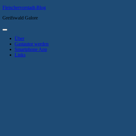
Zum
Fleischervorstadt-Blog
Inhalt
Greifswald Galore
springen
Primäres
Menü
Über
Gastautor werden
Smartphone App
Links