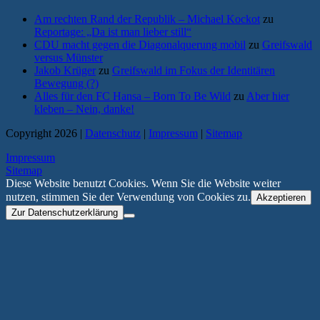
Am rechten Rand der Republik – Michael Kockot
zu
Reportage: „Da ist man lieber still“
CDU macht gegen die Diagonalquerung mobil
zu
Greifswald
versus Münster
Jakob Krüger
zu
Greifswald im Fokus der Identitären
Bewegung (?)
Alles für den FC Hansa – Born To Be Wild
zu
Aber hier
kleben – Nein, danke!
Copyright 2026 |
Datenschutz
|
Impressum
|
Sitemap
Impressum
Sitemap
Diese Website benutzt Cookies. Wenn Sie die Website weiter
nutzen, stimmen Sie der Verwendung von Cookies zu.
Akzeptieren
Zur Datenschutzerklärung