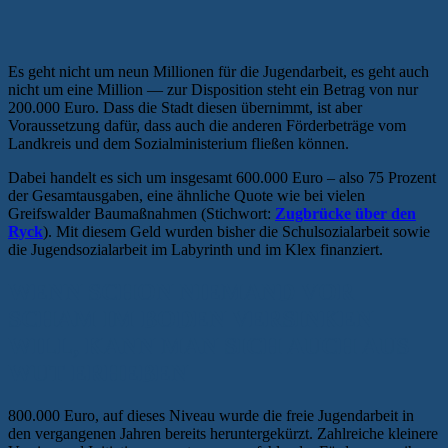
Es geht nicht um neun Millionen für die Jugendarbeit, es geht auch
nicht um eine Million — zur Disposition steht ein Betrag von nur
200.000 Euro. Dass die Stadt diesen übernimmt, ist aber
Voraussetzung dafür, dass auch die anderen Förderbeträge vom
Landkreis und dem Sozialministerium fließen können.
Dabei handelt es sich um insgesamt 600.000 Euro – also 75 Prozent
der Gesamtausgaben, eine ähnliche Quote wie bei vielen
Greifswalder Baumaßnahmen (Stichwort:
Zugbrücke über den
Ryck
). Mit diesem Geld wurden bisher die Schulsozialarbeit sowie
die Jugendsozialarbeit im Labyrinth und im Klex finanziert.
WENN SCHON NIEMAND VOR
SCHAM IM BODEN VERSINKEN
WILL, KANN MAN SICH AUCH AUS
WUT ERHEBEN
800.000 Euro, auf dieses Niveau wurde die freie Jugendarbeit in
den vergangenen Jahren bereits heruntergekürzt. Zahlreiche kleinere