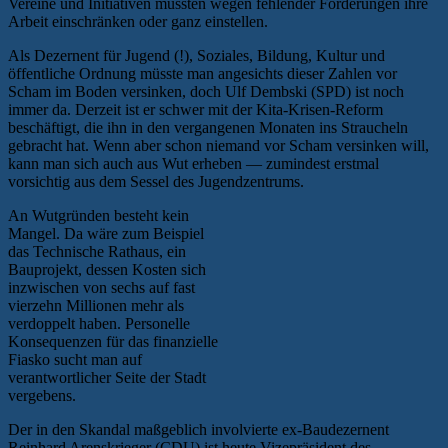
Vereine und Initiativen mussten wegen fehlender Förderungen ihre
Arbeit einschränken oder ganz einstellen.
Als Dezernent für Jugend (!), Soziales, Bildung, Kultur und
öffentliche Ordnung müsste man angesichts dieser Zahlen vor
Scham im Boden versinken, doch Ulf Dembski (SPD) ist noch
immer da. Derzeit ist er schwer mit der Kita-Krisen-Reform
beschäftigt, die ihn in den vergangenen Monaten ins Straucheln
gebracht hat. Wenn aber schon niemand vor Scham versinken will,
kann man sich auch aus Wut erheben — zumindest erstmal
vorsichtig aus dem Sessel des Jugendzentrums.
An Wutgründen besteht kein
Mangel. Da wäre zum Beispiel
das Technische Rathaus, ein
Bauprojekt, dessen Kosten sich
inzwischen von sechs auf fast
vierzehn Millionen mehr als
verdoppelt haben. Personelle
Konsequenzen für das finanzielle
Fiasko sucht man auf
verantwortlicher Seite der Stadt
vergebens.
Der in den Skandal maßgeblich involvierte ex-Baudezernent
Reinhard Arenskrieger (CDU) ist heute Vizepräsident des