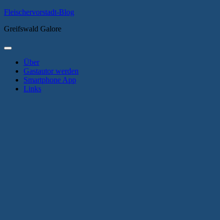
Zum
Fleischervorstadt-Blog
Inhalt
Greifswald Galore
springen
Primäres
Menü
Über
Gastautor werden
Smartphone App
Links