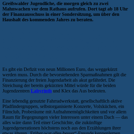
Greifswalder Jugendliche, die morgen gleich zu zwei
Mahnwachen vor dem Rathaus aufrufen. Dort tagt ab 18 Uhr
der Finanzausschuss in einer Sondersitzung, um über den
Haushalt des kommenden Jahres zu beraten.
TEILE EINER GESCHICHTE, DIE
SPÄTER VON ÄLTEREN „FRÜHER-
WAR-ALLES-BESSER“-FREUNDEN
ERZÄHLT WIRD
Es gibt ein Defizit von neun Millionen Euro, das weggekürzt
werden muss. Durch die bevorstehenden Sparmaßnahmen gilt die
Finanzierung der freien Jugendarbeit als akut gefährdet. Die
Streichung der bereits gekürzten Mittel würde für die beiden
Jugendzentren
Labyrinth
und Klex das Aus bedeuten.
Eine lebendig genutzte Fahrradwerkstatt, gesellschaftlich aktive
Pfadfindergruppen, selbstorganisierte Konzerte, Volxküchen, ein
Filmclub, Proberäume mit Aufnahmemöglichkeiten und vor allem
Raum für Begegnungen vieler Interessen unter einem Dach — das
alles wäre dann Teil einer Geschichte, die zukünftige
Jugendgenerationen höchstens noch aus den Erzählungen ihrer
etwas älteren „Früher-war-alles-besser“-Freunde kennenlernen