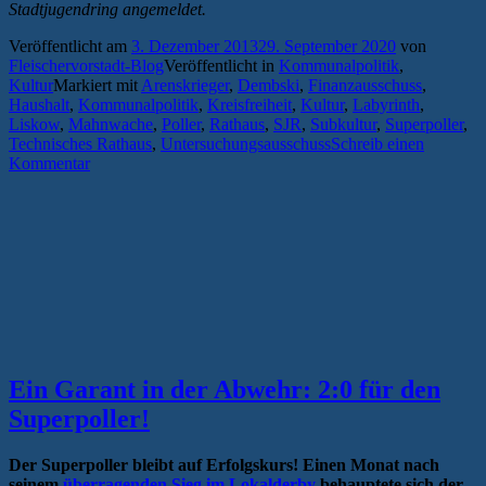
Stadtjugendring angemeldet.
Veröffentlicht am
3. Dezember 2013
29. September 2020
von
Fleischervorstadt-Blog
Veröffentlicht in
Kommunalpolitik
,
Kultur
Markiert mit
Arenskrieger
,
Dembski
,
Finanzausschuss
,
Haushalt
,
Kommunalpolitik
,
Kreisfreiheit
,
Kultur
,
Labyrinth
,
Liskow
,
Mahnwache
,
Poller
,
Rathaus
,
SJR
,
Subkultur
,
Superpoller
,
Technisches Rathaus
,
Untersuchungsausschuss
Schreib einen
Kommentar
Ein Garant in der Abwehr: 2:0 für den
Superpoller!
Der Superpoller bleibt auf Erfolgskurs! Einen Monat nach
seinem
überragenden Sieg im Lokalderby
behauptete sich der