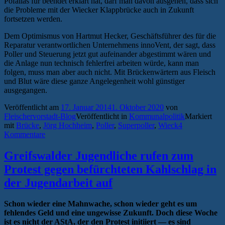
Pofallas für beendet erklärt hat, darf man davon ausgehen, dass sich
die Probleme mit der Wiecker Klappbrücke auch in Zukunft
fortsetzen werden.
Dem Optimismus von Hartmut Hecker, Geschäftsführer des für die
Reparatur verantwortlichen Unternehmens innoVent, der sagt, dass
Poller und Steuerung jetzt gut aufeinander abgestimmt wären und
die Anlage nun technisch fehlerfrei arbeiten würde, kann man
folgen, muss man aber auch nicht. Mit Brückenwärtern aus Fleisch
und Blut wäre diese ganze Angelegenheit wohl günstiger
ausgegangen.
Veröffentlicht am
17. Januar 2014
1. Oktober 2020
von
Fleischervorstadt-Blog
Veröffentlicht in
Kommunalpolitik
Markiert
mit
Brücke
,
Jörg Hochheim
,
Poller
,
Superpoller
,
Wieck
4
Kommentare
Greifswalder Jugendliche rufen zum
Protest gegen befürchteten Kahlschlag in
der Jugendarbeit auf
Schon wieder eine Mahnwache, schon wieder geht es um
fehlendes Geld und eine ungewisse Zukunft. Doch diese Woche
ist es nicht der AStA, der den Protest initiiert — es sind