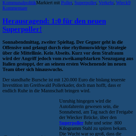
Kommunalpolitik
Markiert mit
Poller
,
Superpoller
,
Verkehr
,
Wieck
9
Kommentare
Herausragend: 1:0 für den neuen
Superpoller!
Sonnabendmittag, zweiter Spieltag. Der Gegner geht in die
Offensive und gelangt durch eine rhythmuswidrige Strategie
über die Mittellinie. Kein Abseits. Kurz vor dem Strafraum
wird der Angriff jedoch vom zweikampfstarken Neuzugang aus
Italien gestoppt, der an seinem ersten Wochenende im neuen
Team über sich hinauswuchs.
Der standhafte Bursche ist mit 120.000 Euro die bislang teuerste
Investition im Greifswald Pollerkader, doch man hofft, dass er
endlich Ruhe in die Mannschaft bringen wird.
Unruhig hingegen wird die
Autofahrerin gewesen sein, die
Sonnabend, am Tag nach der Freigabe
der Wiecker Brücke, über den
Superpoller
fuhr und seine 800
Kilogramm Stahl zu spüren bekam.
Die Wucht war so groß, dass die