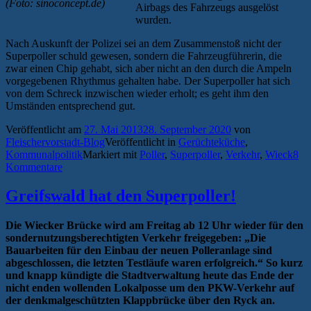
(Foto: sinoconcept.de)
Airbags des Fahrzeugs ausgelöst
wurden.
Nach Auskunft der Polizei sei an dem Zusammenstoß nicht der
Superpoller schuld gewesen, sondern die Fahrzeugführerin, die
zwar einen Chip gehabt, sich aber nicht an den durch die Ampeln
vorgegebenen Rhythmus gehalten habe. Der Superpoller hat sich
von dem Schreck inzwischen wieder erholt; es geht ihm den
Umständen entsprechend gut.
Veröffentlicht am
27. Mai 2013
28. September 2020
von
Fleischervorstadt-Blog
Veröffentlicht in
Gerüchteküche
,
Kommunalpolitik
Markiert mit
Poller
,
Superpoller
,
Verkehr
,
Wieck
8
Kommentare
Greifswald hat den Superpoller!
Die Wiecker Brücke wird am Freitag ab 12 Uhr wieder für den
sondernutzungsberechtigten Verkehr freigegeben: „Die
Bauarbeiten für den Einbau der neuen Polleranlage sind
abgeschlossen, die letzten Testläufe waren erfolgreich.“ So kurz
und knapp kündigte die Stadtverwaltung heute das Ende der
nicht enden wollenden Lokalposse um den PKW-Verkehr auf
der denkmalgeschützten Klappbrücke über den Ryck an.