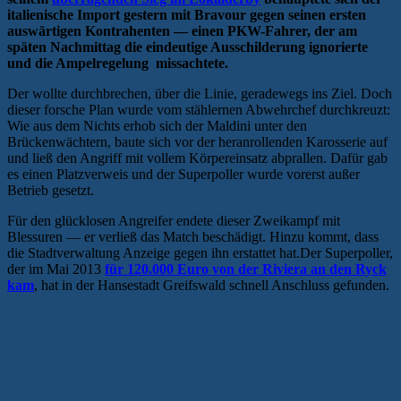
italienische Import gestern mit Bravour gegen seinen ersten
auswärtigen Kontrahenten — einen PKW-Fahrer, der am
späten Nachmittag die eindeutige Ausschilderung ignorierte
und die Ampelregelung missachtete.
Der wollte durchbrechen, über die Linie, geradewegs ins Ziel. Doch
dieser forsche Plan wurde vom stählernen Abwehrchef durchkreuzt:
Wie aus dem Nichts erhob sich der Maldini unter den
Brückenwächtern, baute sich vor der heranrollenden Karosserie auf
und ließ den Angriff mit vollem Körpereinsatz abprallen. Dafür gab
es einen Platzverweis und der Superpoller wurde vorerst außer
Betrieb gesetzt.
Für den glücklosen Angreifer endete dieser Zweikampf mit
Blessuren — er verließ das Match beschädigt. Hinzu kommt, dass
die Stadtverwaltung Anzeige gegen ihn erstattet hat.Der Superpoller,
der im Mai 2013
für 120.000 Euro von der Riviera an den Ryck
kam
, hat in der Hansestadt Greifswald schnell Anschluss gefunden.