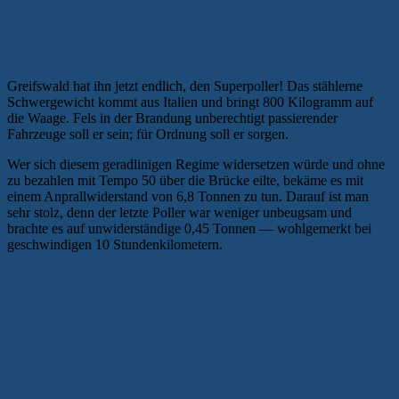
EIN FELS IN DER BRANDUNG DER
UNBERECHTIGT PASSIERENDEN
Greifswald hat ihn jetzt endlich, den Superpoller! Das stählerne
Schwergewicht kommt aus Italien und bringt 800 Kilogramm auf
die Waage. Fels in der Brandung unberechtigt passierender
Fahrzeuge soll er sein; für Ordnung soll er sorgen.
Wer sich diesem geradlinigen Regime widersetzen würde und ohne
zu bezahlen mit Tempo 50 über die Brücke eilte, bekäme es mit
einem Anprallwiderstand von 6,8 Tonnen zu tun. Darauf ist man
sehr stolz, denn der letzte Poller war weniger unbeugsam und
brachte es auf unwiderständige 0,45 Tonnen — wohlgemerkt bei
geschwindigen 10 Stundenkilometern.