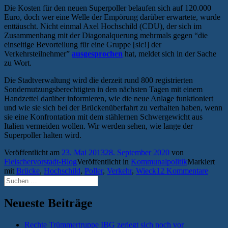
Die Kosten für den neuen Superpoller belaufen sich auf 120.000
Euro, doch wer eine Welle der Empörung darüber erwartete, wurde
enttäuscht. Nicht einmal Axel Hochschild (CDU), der sich im
Zusammenhang mit der Diagonalquerung mehrmals gegen “die
einseitige Bevorteilung für eine Gruppe [sic!] der
Verkehrsteilnehmer”
ausgesprochen
hat, meldet sich in der Sache
zu Wort.
Die Stadtverwaltung wird die derzeit rund 800 registrierten
Sondernutzungsberechtigten in den nächsten Tagen mit einem
Handzettel darüber informieren, wie die neue Anlage funktioniert
und wie sie sich bei der Brückenüberfahrt zu verhalten haben, wenn
sie eine Konfrontation mit dem stählernen Schwergewicht aus
Italien vermeiden wollen. Wir werden sehen, wie lange der
Superpoller halten wird.
Veröffentlicht am
23. Mai 2013
28. September 2020
von
Fleischervorstadt-Blog
Veröffentlicht in
Kommunalpolitik
Markiert
mit
Brücke
,
Hochschild
,
Poller
,
Verkehr
,
Wieck
12 Kommentare
Suchen
nach:
Neueste Beiträge
Rechte Trümmertruppe IBG zerlegt sich noch vor