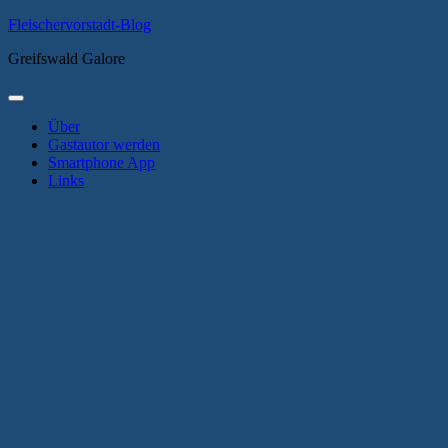
Zum
Fleischervorstadt-Blog
Inhalt
Greifswald Galore
springen
Primäres
Menü
Über
Gastautor werden
Smartphone App
Links