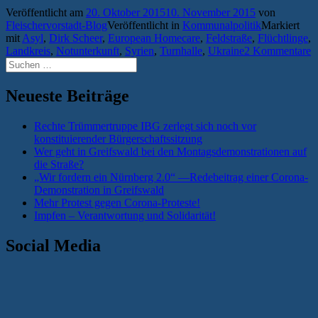
in
Veröffentlicht am
20. Oktober 2015
10. November 2015
von
der
Fleischervorstadt-Blog
Veröffentlicht in
Kommunalpolitik
Markiert
Feldstraße
mit
Asyl
,
Dirk Scheer
,
European Homecare
,
Feldstraße
,
Flüchtlinge
,
wird
Landkreis
,
Notunterkunft
,
Syrien
,
Turnhalle
,
Ukraine
2 Kommentare
Übergangsunterkun
Suchen
für
nach:
Flüchtlinge“
Neueste Beiträge
Rechte Trümmertruppe IBG zerlegt sich noch vor
konstituierender Bürgerschaftssitzung
Wer geht in Greifswald bei den Montagsdemonstrationen auf
die Straße?
„Wir fordern ein Nürnberg 2.0“ —Redebeitrag einer Corona-
Demonstration in Greifswald
Mehr Protest gegen Corona-Proteste!
Impfen – Verantwortung und Solidarität!
Social Media