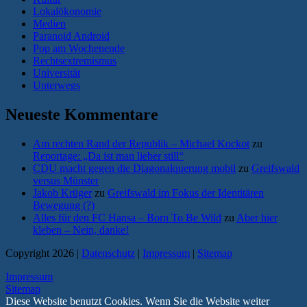
Lokalökonomie
Medien
Paranoid Android
Pop am Wochenende
Rechtsextremismus
Universität
Unterwegs
Neueste Kommentare
Am rechten Rand der Republik – Michael Kockot
zu
Reportage: „Da ist man lieber still“
CDU macht gegen die Diagonalquerung mobil
zu
Greifswald
versus Münster
Jakob Krüger
zu
Greifswald im Fokus der Identitären
Bewegung (?)
Alles für den FC Hansa – Born To Be Wild
zu
Aber hier
kleben – Nein, danke!
Copyright 2026 |
Datenschutz
|
Impressum
|
Sitemap
Impressum
Sitemap
Diese Website benutzt Cookies. Wenn Sie die Website weiter