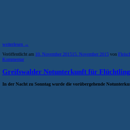
„Flüchtlingshilfe
weiterlesen
→
soll
Veröffentlicht am
10. November 2015
15. November 2015
von
Fleisc
praktisch
Kommentar
werden:
Aktion
„Bettentausch““
Greifswalder Notunterkunft für Flüchtling
In der Nacht zu Sonntag wurde die vorübergehende Notunterkunft