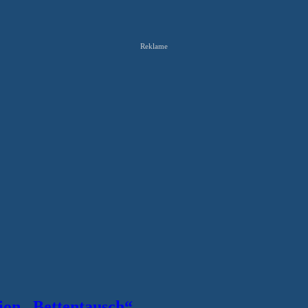
Reklame
tion „Bettentausch“