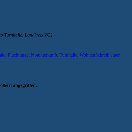
to Turnhalle: Landkreis VG)
aße
,
Flüchtlinge
,
Notunterkunft
,
Turnhalle
,
Wohnen
Schreib einen
llern angegriffen.