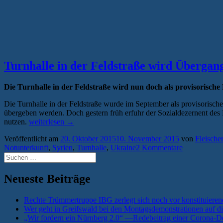
Turnhalle in der Feldstraße wird Übergang
Die Turnhalle in der Feldstraße wird nun doch als provisorische
Die Turnhalle in der Feldstraße wurde im September als provisorische
übergeben werden. Doch gestern früh erfuhr der Sozialdezernent des 
„Turnhalle
nutzen.
weiterlesen
→
in
Veröffentlicht am
20. Oktober 2015
10. November 2015
von
Fleische
der
Notunterkunft
,
Syrien
,
Turnhalle
,
Ukraine
2 Kommentare
Feldstraße
Suchen
wird
nach:
Übergangsunterkunft
für
Neueste Beiträge
Flüchtlinge“
Rechte Trümmertruppe IBG zerlegt sich noch vor konstituieren
Wer geht in Greifswald bei den Montagsdemonstrationen auf di
„Wir fordern ein Nürnberg 2.0“ —Redebeitrag einer Corona-De