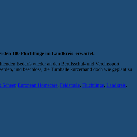
werden 100 Flüchtlinge im Landkreis erwartet.
 fehlenden Bedarfs wieder an den Berufsschul- und Vereinssport
erden, und beschloss, die Turnhalle kurzerhand doch wie geplant zu
k Scheer
,
European Homecare
,
Feldstraße
,
Flüchtlinge
,
Landkreis
,