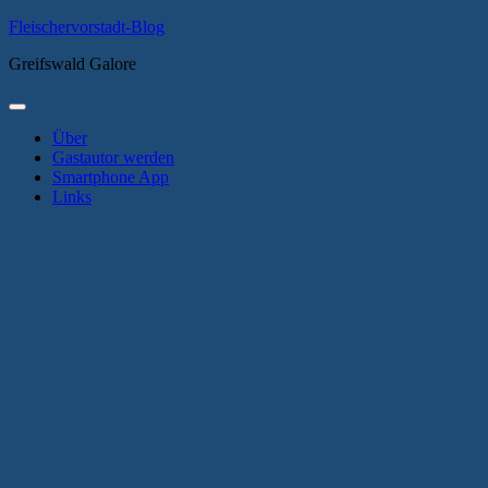
Zum
Fleischervorstadt-Blog
Inhalt
Greifswald Galore
springen
Primäres
Menü
Über
Gastautor werden
Smartphone App
Links