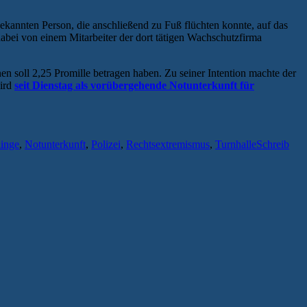
ekannten Person, die anschließend zu Fuß flüchten konnte, auf das
dabei von einem Mitarbeiter der dort tätigen Wachschutzfirma
en soll 2,25 Promille betragen haben. Zu seiner Intention machte der
wird
seit Dienstag als vorübergehende Notunterkunft für
linge
,
Notunterkunft
,
Polizei
,
Rechtsextremismus
,
Turnhalle
Schreib