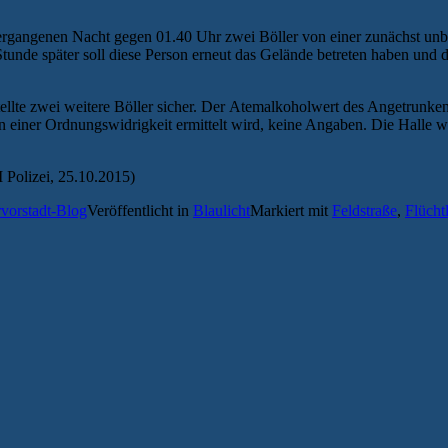
 vergangenen Nacht gegen 01.40 Uhr zwei Böller von einer zunächst unb
tunde später soll diese Person erneut das Gelände betreten haben und 
ellte zwei weitere Böller sicher. Der Atemalkoholwert des Angetrunken
n einer Ordnungswidrigkeit ermittelt wird, keine Angaben. Die Halle 
Polizei, 25.10.2015)
rvorstadt-Blog
Veröffentlicht in
Blaulicht
Markiert mit
Feldstraße
,
Flücht