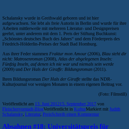
Schalansky wurde in Greifswald geboren und ist hier
aufgewachsen. Sie lebt als freie Autorin in Berlin und wurde für ihre
Arbeiten mittlerweile mit mehreren Literatur- und Designpreisen
geehrt, unter anderem mit dem 1. Preis der Stiftung Buchkunst:
„Schönstes deutsches Buch des Jahres“ und dem Förderpreis des
Friedrich-Hölderlin-Preises der Stadt Bad Homburg.
Aus ihrer Feder stammen
Fraktur mon Amour
(2006),
Blau steht dir
nicht: Matrosenroman
(2008),
Atlas der abgelegenen Inseln:
Fünfzig Inseln, auf denen ich nie war und niemals sein werde
(2009) und
Der Hals der Giraffe: Bildungsroman
(2011).
Ihren Bildungsroman
Der Hals der Giraffe
stellte das NDR-
Kulturjournal vor wenigen Monaten in einem eigenen Beitrag vor.
(Foto: Filmstill)
Veröffentlicht am
13. Juni 2012
15. September 2017
von
Fleischervorstadt-Blog
Veröffentlicht in
Kultur
Markiert mit
Judith
Schalansky
,
Literatur
,
Preis
Schreib einen Kommentar
Absahnen #18: Universitätspreis für