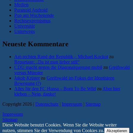
Medien
Paranoid Android
Pop am Wochenende
Rechtsextremismus
Universität
Unterwegs
Neueste Kommentare
Am rechten Rand der Republik – Michael Kockot
zu
Reportage: „Da ist man lieber still“
CDU macht gegen die Diagonalquerung mobil
zu
Greifswald
versus Münster
Jakob Krüger
zu
Greifswald im Fokus der Identitären
Bewegung (?)
Alles für den FC Hansa – Born To Be Wild
zu
Aber hier
kleben – Nein, danke!
Copyright 2026 |
Datenschutz
|
Impressum
|
Sitemap
Impressum
Sitemap
Diese Website benutzt Cookies. Wenn Sie die Website weiter
nutzen, stimmen Sie der Verwendung von Cookies zu.
Akzeptieren