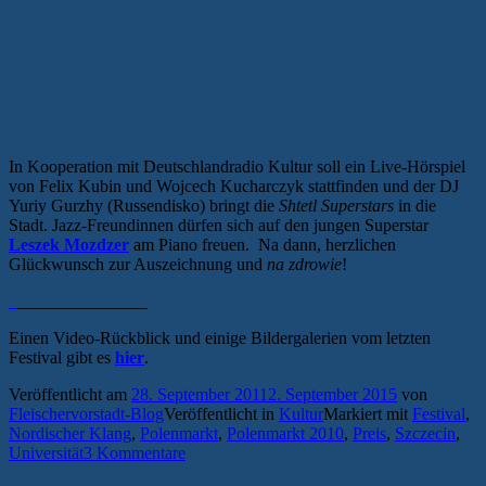
In Kooperation mit Deutschlandradio Kultur soll ein Live-Hörspiel
von Felix Kubin und Wojcech Kucharczyk stattfinden und der DJ
Yuriy Gurzhy (Russendisko) bringt die
Shtetl Superstars
in die
Stadt. Jazz-Freundinnen dürfen sich auf den jungen Superstar
Leszek Mozdzer
am Piano freuen. Na dann, herzlichen
Glückwunsch zur Auszeichnung und
na zdrowie
!
_
_______________
Einen Video-Rückblick und einige Bildergalerien vom letzten
Festival gibt es
hier
.
Veröffentlicht am
28. September 2011
2. September 2015
von
Fleischervorstadt-Blog
Veröffentlicht in
Kultur
Markiert mit
Festival
,
Nordischer Klang
,
Polenmarkt
,
Polenmarkt 2010
,
Preis
,
Szczecin
,
Universität
3 Kommentare