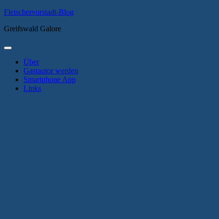
Zum
Fleischervorstadt-Blog
Inhalt
Greifswald Galore
springen
Primäres
Menü
Über
Gastautor werden
Smartphone App
Links