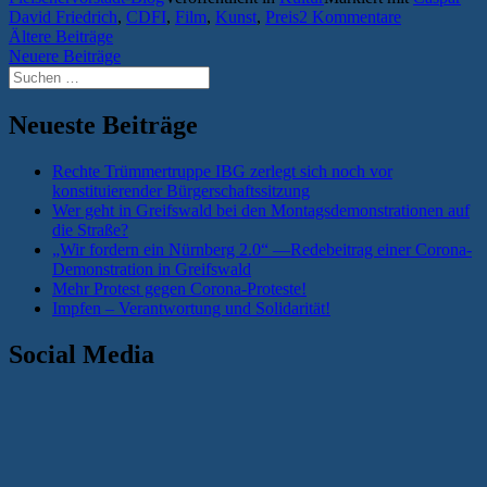
David Friedrich
,
CDFI
,
Film
,
Kunst
,
Preis
2 Kommentare
wieder
Beitragsnavigation
Ältere Beiträge
nach
Neuere Beiträge
Greifswa
Suchen
nach:
Neueste Beiträge
Rechte Trümmertruppe IBG zerlegt sich noch vor
konstituierender Bürgerschaftssitzung
Wer geht in Greifswald bei den Montagsdemonstrationen auf
die Straße?
„Wir fordern ein Nürnberg 2.0“ —Redebeitrag einer Corona-
Demonstration in Greifswald
Mehr Protest gegen Corona-Proteste!
Impfen – Verantwortung und Solidarität!
Social Media