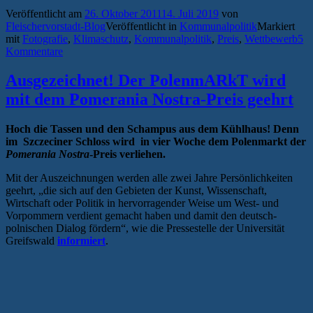
Veröffentlicht am
26. Oktober 2011
14. Juli 2019
von
Fleischervorstadt-Blog
Veröffentlicht in
Kommunalpolitik
Markiert
mit
Fotografie
,
Klimaschutz
,
Kommunalpolitik
,
Preis
,
Wettbewerb
5
Kommentare
Ausgezeichnet! Der PolenmARkT wird
mit dem Pomerania Nostra-Preis geehrt
Hoch die Tassen und den Schampus aus dem Kühlhaus! Denn
im Szczeciner Schloss wird in vier Woche dem Polenmarkt der
Pomerania Nostra
-Preis verliehen.
Mit der Auszeichnungen werden alle zwei Jahre Persönlichkeiten
geehrt, „die sich auf den Gebieten der Kunst, Wissenschaft,
Wirtschaft oder Politik in hervorragender Weise um West- und
Vorpommern verdient gemacht haben und damit den deutsch-
polnischen Dialog fördern“, wie die Pressestelle der Universität
Greifswald
informiert
.