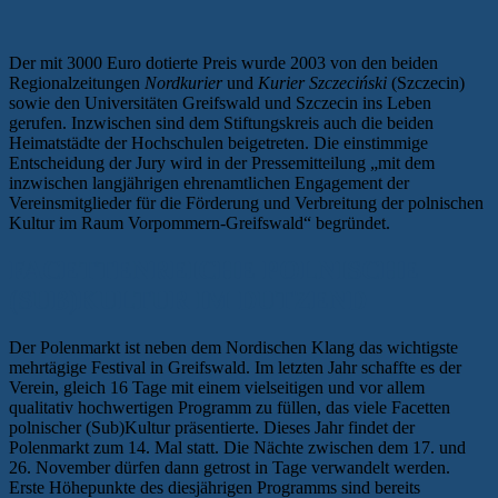
Der mit 3000 Euro dotierte Preis wurde 2003 von den beiden
Regionalzeitungen
Nordkurier
und
Kurier Szczeciński
(Szczecin)
sowie den Universitäten Greifswald und Szczecin ins Leben
gerufen. Inzwischen sind dem Stiftungskreis auch die beiden
Heimatstädte der Hochschulen beigetreten. Die einstimmige
Entscheidung der Jury wird in der Pressemitteilung „mit dem
inzwischen langjährigen ehrenamtlichen Engagement der
Vereinsmitglieder für die Förderung und Verbreitung der polnischen
Kultur im Raum Vorpommern-Greifswald“ begründet.
FACETTENREICHE POLNISCHE
(SUB)KULTUR IM DUTZEND
Der Polenmarkt ist neben dem Nordischen Klang das wichtigste
mehrtägige Festival in Greifswald. Im letzten Jahr schaffte es der
Verein, gleich 16 Tage mit einem vielseitigen und vor allem
qualitativ hochwertigen Programm zu füllen, das viele Facetten
polnischer (Sub)Kultur präsentierte. Dieses Jahr findet der
Polenmarkt zum 14. Mal statt. Die Nächte zwischen dem 17. und
26. November dürfen dann getrost in Tage verwandelt werden.
Erste Höhepunkte des diesjährigen Programms sind bereits