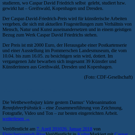
studieren, wo Caspar David Friedrich selbst gelebt, studiert bzw.
gewirkt hat – Greifswald, Kopenhagen und Dresden.
Der Caspar-David-Friedrich-Preis wird für künstlerische Arbeiten
vergeben, die sich mit aktuellen Fragestellungen zum Verhältnis von
Mensch, Natur und Kunst auseinandersetzen und in einem geistigen
Bezug zum Werk Caspar David Friedrichs stehen.
Der Preis ist mit 2000 Euro, der Herausgabe einer Postkartenserie
und einer Ausstellung im Pommerschen Landesmuseum, die vom
10.04. bis zum 16.05. zu besichtigen sein wird, dotiert. Im
vergangenen Jahr bewarben sich insgesamt 39 Künstler und
Künstlerinnen aus Greifswald, Dresden und Kopenhagen.
(Foto: CDF-Gesellschaft)
Rennfahrerfrühstück
Die Wettbewerbsjury kürte gestern Damus‘ Videoanimation
Rennfahrerfrühstück
– eine Zusammenführung von Zeichnung,
„Caspar-
Fotografie, Video und Ton – zur besten eingereichten Arbeit.
David-
weiterlesen
→
Friedrich
Veröffentlicht am
7. April 2010
26. Januar 2018
von
Preis
Fleischervorstadt-Blog
Veröffentlicht in
Kultur
Markiert mit
Caspar
geht