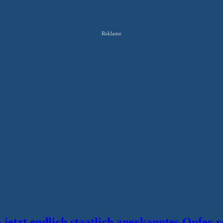
Reklame
jetzt endlich staatlich anerkanntes Opfer 