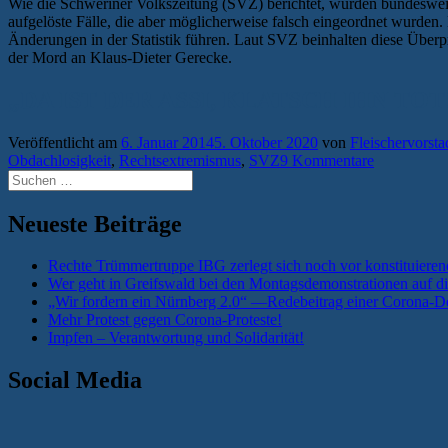
Wie die Schweriner Volkszeitung (SVZ) berichtet, wurden bundesweit 
aufgelöste Fälle, die aber möglicherweise falsch eingeordnet wurden
Änderungen in der Statistik führen. Laut SVZ beinhalten diese Übe
der Mord an Klaus-Dieter Gerecke.
„DA IST DER ASSI, KLATSCH IHN TO
Veröffentlicht am
6. Januar 2014
5. Oktober 2020
von
Fleischervorsta
Obdachlosigkeit
,
Rechtsextremismus
,
SVZ
9 Kommentare
Suchen
nach:
Neueste Beiträge
Rechte Trümmertruppe IBG zerlegt sich noch vor konstituieren
Wer geht in Greifswald bei den Montagsdemonstrationen auf di
„Wir fordern ein Nürnberg 2.0“ —Redebeitrag einer Corona-De
Mehr Protest gegen Corona-Proteste!
Impfen – Verantwortung und Solidarität!
Social Media