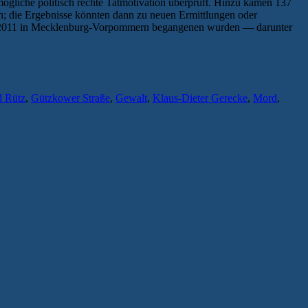
ögliche politisch rechte Tatmotivation überprüft. Hinzu kamen 137
en; die Ergebnisse könnten dann zu neuen Ermittlungen oder
und 2011 in Mecklenburg-Vorpommern begangenen wurden — darunter
d Rütz
,
Gützkower Straße
,
Gewalt
,
Klaus-Dieter Gerecke
,
Mord
,