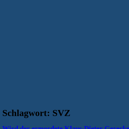
Schlagwort:
SVZ
Wird der ermordete Klaus-Dieter Gerecke 