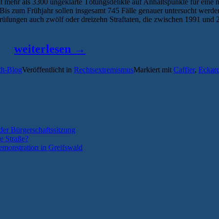
mehr als 3300 ungeklärte Tötungsdelikte auf Anhaltspunkte für eine m
. Bis zum Frühjahr sollen insgesamt 745 Fälle genauer untersucht werd
rprüfungen auch zwölf oder dreizehn Straftaten, die zwischen 1991 
„Wird
T!“
weiterlesen
→
der
dt-Blog
Veröffentlicht in
Rechtsextremismus
Markiert mit
Caffier
,
Eckar
ermordete
Klaus-
Dieter
Gerecke
jetzt
der Bürgerschaftssitzung
endlich
e Straße?
monstration in Greifswald
staatlich
anerkanntes
Opfer
rechter
Gewalt?“