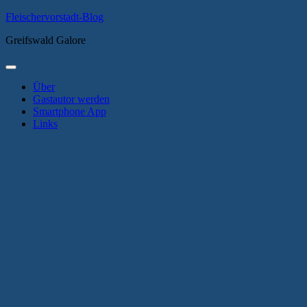
Zum
Fleischervorstadt-Blog
Inhalt
Greifswald Galore
springen
Primäres
Menü
Über
Gastautor werden
Smartphone App
Links