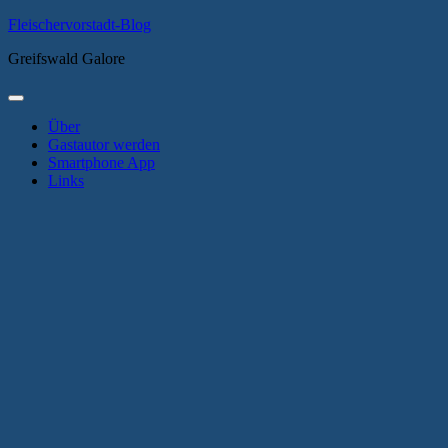
Zum
Fleischervorstadt-Blog
Inhalt
Greifswald Galore
springen
Primäres
Menü
Über
Gastautor werden
Smartphone App
Links