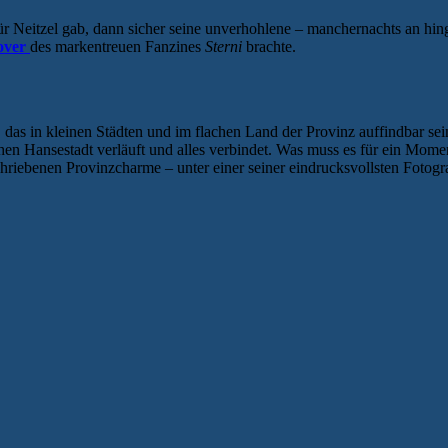
 für Neitzel gab, dann sicher seine unverhohlene – manchernachts an hi
over
des markentreuen Fanzines
Sterni
brachte.
s in kleinen Städten und im flachen Land der Provinz auffindbar sein k
hen Hansestadt verläuft und alles verbindet. Was muss es für ein Momen
riebenen Provinzcharme – unter einer seiner eindrucksvollsten Fotogra