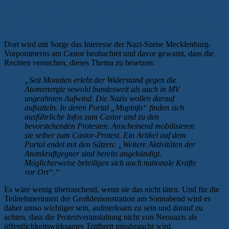
Rechtsgerichtete Umwelt-
Heimatschutzpropaganda unerwünscht!
Dort wird mit Sorge das Interesse der Nazi-Szene Mecklenburg-
Vorpommerns am Castor beobachtet und davor gewarnt, dass die
Rechten versuchen, dieses Thema zu besetzen:
„Seit Monaten erlebt der Widerstand gegen die
Atomenergie sowohl bundesweit als auch in MV
ungeahnten Aufwind. Die Nazis wollen darauf
aufsatteln. In deren Portal „Mupinfo“ finden sich
ausführliche Infos zum Castor und zu den
bevorstehenden Protesten. Anscheinend mobilisieren
sie selber zum Castor-Protest. Ein Artikel auf dem
Portal endet mit den Sätzen: „Weitere Aktivitäten der
Atomkraftgegner sind bereits angekündigt.
Möglicherweise beteiligen sich auch nationale Kräfte
vor Ort“.“
Es wäre wenig überraschend, wenn sie das nicht täten. Und für die
Teilnehmerinnen der Großdemonstration am Sonnabend wird es
daher umso wichtiger sein, aufmerksam zu sein und darauf zu
achten, dass die Protestveranstaltung nicht von Neonazis als
öffentlichkeitswirksames Trittbrett missbraucht wird.