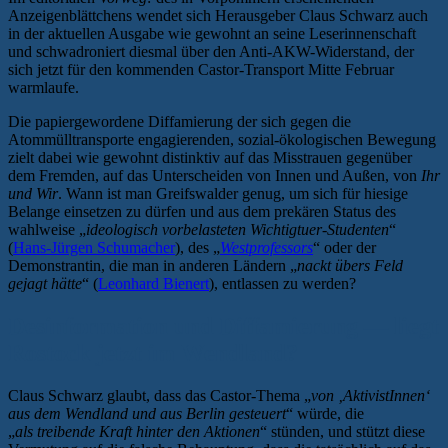
Anzeigenblättchens wendet sich Herausgeber Claus Schwarz auch
in der aktuellen Ausgabe wie gewohnt an seine Leserinnenschaft
und schwadroniert diesmal über den Anti-AKW-Widerstand, der
sich jetzt für den kommenden Castor-Transport Mitte Februar
warmlaufe.
Die papiergewordene Diffamierung der sich gegen die
Atommülltransporte engagierenden, sozial-ökologischen Bewegung
zielt dabei wie gewohnt distinktiv auf das Misstrauen gegenüber
dem Fremden, auf das Unterscheiden von Innen und Außen, von
Ihr
und Wir
. Wann ist man Greifswalder genug, um sich für hiesige
Belange einsetzen zu dürfen und aus dem prekären Status des
wahlweise „
ideologisch vorbelasteten Wichtigtuer-Studenten
“
(
Hans-Jürgen Schumacher
), des „
Westprofessors
“ oder der
Demonstrantin, die man in anderen Ländern „
nackt übers Feld
gejagt hätte
“ (
Leonhard Bienert
), entlassen zu werden?
Desinformation und Diffamierung — liegt
Rostock jetzt im Wendland?
Claus Schwarz glaubt, dass das Castor-Thema „
von ‚AktivistInnen‘
aus dem Wendland und aus Berlin gesteuert
“ würde, die
„
als treibende Kraft hinter den Aktionen
“ stünden, und stützt diese