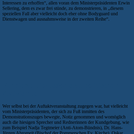
Interessen zu erhoffen“, allen voran dem Ministerpräsidenten Erwin
Sellering, dem es zwar frei stünde, zu demonstrieren, in „diesem
speziellen Fall aber vielleicht doch eher ohne Bodyguard und
Dienstwagen und ausnahmsweise in der zweiten Reihe“.
Fundierte Diskussion statt politischem
Aktivismus
Wer selbst bei der Auftaktveranstaltung zugegen war, hat vielleicht
vom Ministerpräsidenten, der sich zu Fuß inmitten des
Demonstrationszuges bewegte, Notiz genommen und womöglich
auch die hiesigen Sprecher und Rednerinnen der Kundgebung, wie
zum Beispiel Nadja Tegtmeier (Anti-Atom-Bündnis), Dr. Hans-
Jürgen Abromeit (Bischof der Pommerschen Ev. Kirche), Oskar