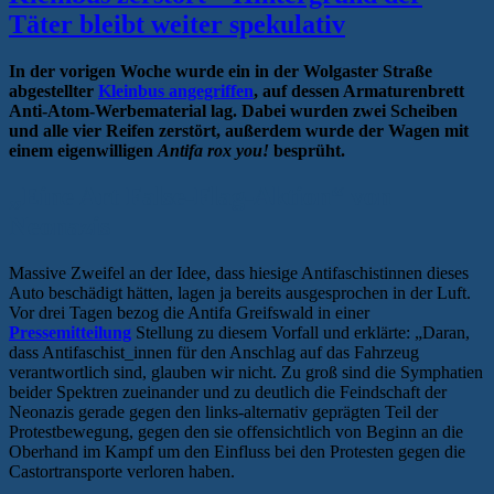
Täter bleibt weiter spekulativ
In der vorigen Woche wurde ein in der Wolgaster Straße
abgestellter
Kleinbus angegriffen
, auf dessen Armaturenbrett
Anti-Atom-Werbematerial lag. Dabei wurden zwei Scheiben
und alle vier Reifen zerstört, außerdem wurde der Wagen mit
einem eigenwilligen
Antifa rox you!
besprüht.
„Eine Art False-Flag-Aktion“ von
Neonazis
Massive Zweifel an der Idee, dass hiesige Antifaschistinnen dieses
Auto beschädigt hätten, lagen ja bereits ausgesprochen in der Luft.
Vor drei Tagen bezog die Antifa Greifswald in einer
Pressemitteilung
Stellung zu diesem Vorfall und erklärte: „Daran,
dass Antifaschist_innen für den Anschlag auf das Fahrzeug
verantwortlich sind, glauben wir nicht. Zu groß sind die Symphatien
beider Spektren zueinander und zu deutlich die Feindschaft der
Neonazis gerade gegen den links-alternativ geprägten Teil der
Protestbewegung, gegen den sie offensichtlich von Beginn an die
Oberhand im Kampf um den Einfluss bei den Protesten gegen die
Castortransporte verloren haben.