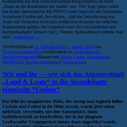
Kommentar auf dem Fleischervorstadt-Blog richteten sie ihren
„Dank an die Kameraden der Antifa“ aus. Vier Tage später zitiert
das rechte Internetportal MUPINFO einen Sprecher der Nationalen
Sozialisten Greifswald, der erklärte, „daß die Demolierung von
Autos mit Sicherheit nicht zum politischen Konzept der örtlichen
Nationalisten gehöre. Im Gegenteil wäre dies ein peinlicher und
durchschaubarer Versuch [sic!]. Weitere Spekulationen verbitte man
„Kleinbus
sich“.
weiterlesen
→
zerstört
Veröffentlicht am
21. Februar 2011
11. Januar 2018
von
–
Fleischervorstadt-Blog
Veröffentlicht in
Gerüchteküche
,
Hintergrund
Rechtsextremismus
Markiert mit
Antifa
,
Castor
,
Kommentare
,
der
MUPINFO
,
Rechtsextremismus
7 Kommentare
Täter
bleibt
weiter
Wir und Ihr — wie sich das Anzeigenblatt
spekulativ“
„Land & Leute“ in die Atomdebatte
einmischt *Update*
Das Bild des imaginierten Mobs, der zornig und zugleich hilflos
Fackeln und Forken
in die Höhe streckt, wurde jetzt schon
mehrfach verwendet, um eine Atmosphäre, einen
Gefühlscocktail, zu beschreiben, der in der jüngeren
Greifswalder Vergangenheit immer dann angerührt wurde,
wenn identitäre Stellungskriege geführt werden, wie zum