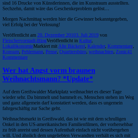
sind 16 Drucke von Künstlerinnen, die im Kunstraum ausstellten.
Sechzehn, damit wäre das Geschenkeproblem gelöst…
Morgen Nachmittag werden hier die Gewinner bekanntgegeben,
viel Erfolg bei der Verlosung!
Veröffentlicht am
20. Dezember 2010
3. Juli 2019
von
Fleischervorstadt-Blog
Veröffentlicht in
Kultur
,
Lokalökonomie
Markiert mit
Alte Bäckerei
,
Kalender
,
Kommentare
,
Konsum
,
Pehlemann
,
Pense
,
Quartiersbüro
,
weihnachten
,
Zonic
41
Kommentare
Wer hat Angst vorm braunen
Weihnachtsmann? *Update*
Auf dem Greifswalder Marktplatz weihnachtet es dieser Tage
wieder sehr. Da bimmelt und bammelt es, Menschen stehen im Weg
und ganz allgemein darf konstatiert werden, dass es ungemein
fahrgeschäftig zur Sache geht.
Weihnachtsmarkt in Greifswald, das ist wie mit dem schrulligen
Onkel in den US-amerikanischen Familienfilmen, der vorhersehbar
zu früh anreist und dessen Aufenthalt einfach nicht vorübergehen
will. Und ähnlich dem ungeliebten Verwandten verhält es sich mit