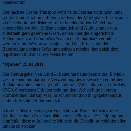
daherkommt.
Der nächste Castor-Transport wird Mitte Februar stattfinden, eine
große Demonstration auf dem Greifswalder Marktplatz, für die auch
via Facebook mobilisiert wird, ist bereits für den 12. Februar
angemeldet worden. Selbstverständlich sind Aktivistinnen von
außerhalb gern gesehene Gäste, denen über die eingerichtete
Bettenbörse von
LubminNixda
auch ein Schlafplatz vermittelt
werden kann. Wer ortsansässig ist und den Protest mit der
Bereitstellung seines Sofas unterstützen möchte, kann sich dort
registrieren und auf diese Weise helfen.
*Update* 25.01.2011
Der Herausgeber von Land & Leute hat heute bereits drei E-Mails
geschrieben und darin die Verwendung des inzwischen entfernten
Redaktionsfotos untersagt und ein durch Vollzitation des Editorials
07/2010 verletztes Urheberrecht moniert. Achtet bitte in euren
Kommentaren darauf, was ihr schreibt und ob ihr gegebenenfalls
dadurch Rechte Dritter verletzt.
Ich selbst lese die emsigen Versuche von Klaus Schwarz, diese
Kritik an seinem Anzeigenblättchen zu stören, als Bestätigung und
empfehle, diese aufgebrachte Mühe in die Erstellung redaktioneller
Inhalte zu stecken.