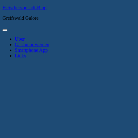
Zum
Fleischervorstadt-Blog
Inhalt
Greifswald Galore
springen
Primäres
Menü
Über
Gastautor werden
Smartphone App
Links