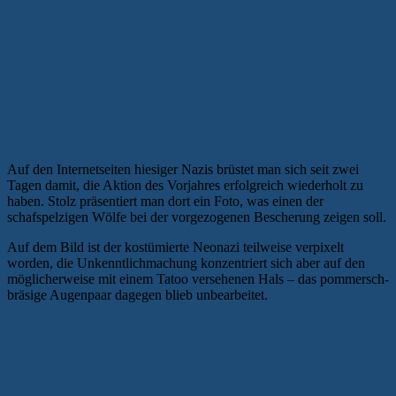
Bräsig, bärtig und bemützt
Auf den Internetseiten hiesiger Nazis brüstet man sich seit zwei
Tagen damit, die Aktion des Vorjahres erfolgreich wiederholt zu
haben. Stolz präsentiert man dort ein Foto, was einen der
schafspelzigen Wölfe bei der vorgezogenen Bescherung zeigen soll.
Auf dem Bild ist der kostümierte Neonazi teilweise verpixelt
worden, die Unkenntlichmachung konzentriert sich aber auf den
möglicherweise mit einem Tatoo versehenen Hals – das pommersch-
bräsige Augenpaar dagegen blieb unbearbeitet.
„Wenn jemand von den Demonstraten
randaliert, zahlt uns das keiner“