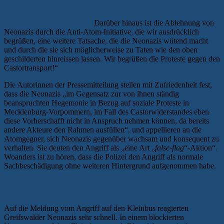
Darüber hinaus ist die Ablehnung von
Neonazis durch die Anti-Atom-Initiative, die wir ausdrücklich
begrüßen, eine weitere Tatsache, die die Neonazis wütend macht
und durch die sie sich möglicherweise zu Taten wie den oben
geschilderten hinreissen lassen. Wir begrüßen die Proteste gegen den
Castortransport!“
Die Autorinnen der Pressemitteilung stellen mit Zufriedenheit fest,
dass die Neonazis „im Gegensatz zur von ihnen ständig
beanspruchten Hegemonie in Bezug auf soziale Proteste in
Mecklenburg-Vorpommern, im Fall des Castorwiderstandes eben
diese Vorherschafft nicht in Anspruch nehmen können, da bereits
andere Akteure den Rahmen ausfüllen“, und appellieren an die
Atomgegner, sich Neonazis gegenüber wachsam und konsequent zu
verhalten. Sie deuten den Angriff als „eine Art „
false-flag
“-Aktion“.
Woanders ist zu hören, dass die Polizei den Angriff als normale
Sachbeschädigung ohne weiteren Hintergrund aufgenommen habe.
„Dank an die Kameraden der Antifa!“
Auf die Meldung vom Angriff auf den Kleinbus reagierten
Greifswalder Neonazis sehr schnell. In einem blockierten