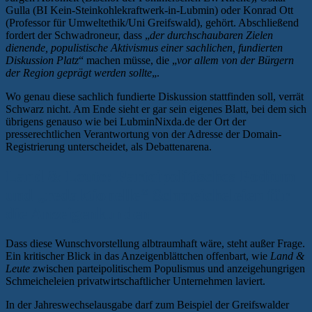
Gulla (BI Kein-Steinkohlekraftwerk-in-Lubmin) oder Konrad Ott
(Professor für Umweltethik/Uni Greifswald), gehört. Abschließend
fordert der Schwadroneur, dass „
der durchschaubaren Zielen
dienende, populistische Aktivismus einer sachlichen, fundierten
Diskussion Platz
“ machen müsse, die „
vor allem von der Bürgern
der Region geprägt werden sollte
„.
Wo genau diese sachlich fundierte Diskussion stattfinden soll, verrät
Schwarz nicht. Am Ende sieht er gar sein eigenes Blatt, bei dem sich
übrigens genauso wie bei LubminNixda.de der Ort der
presserechtlichen Verantwortung von der Adresse der Domain-
Registrierung unterscheidet, als Debattenarena.
Land & Leute: Parteipolitisches Podium
und „redaktionelle“ Schmeicheleien für
die Anzeigenkunden
Dass diese Wunschvorstellung albtraumhaft wäre, steht außer Frage.
Ein kritischer Blick in das Anzeigenblättchen offenbart, wie
Land &
Leute
zwischen parteipolitischem Populismus und anzeigehungrigen
Schmeicheleien privatwirtschaftlicher Unternehmen laviert.
In der Jahreswechselausgabe darf zum Beispiel der Greifswalder