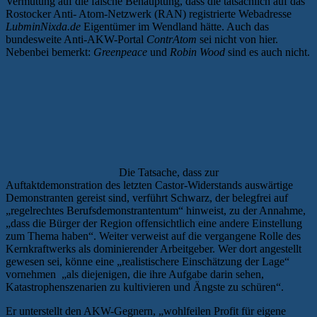
Vermutung auf die falsche Behauptung, dass die tatsächlich auf das
Rostocker Anti- Atom-Netzwerk (RAN) registrierte Webadresse
LubminNixda.de
Eigentümer im Wendland hätte. Auch das
bundesweite Anti-AKW-Portal
ContrAtom
sei nicht von hier.
Nebenbei bemerkt:
Greenpeace
und
Robin Wood
sind es auch nicht.
Die Tatsache, dass zur
Auftaktdemonstration des letzten Castor-Widerstands auswärtige
Demonstranten gereist sind, verführt Schwarz, der belegfrei auf
„regelrechtes Berufsdemonstrantentum“ hinweist, zu der Annahme,
„dass die Bürger der Region offensichtlich eine andere Einstellung
zum Thema haben“. Weiter verweist auf die vergangene Rolle des
Kernkraftwerks als dominierender Arbeitgeber. Wer dort angestellt
gewesen sei, könne eine „realistischere Einschätzung der Lage“
vornehmen „als diejenigen, die ihre Aufgabe darin sehen,
Katastrophenszenarien zu kultivieren und Ängste zu schüren“.
Er unterstellt den AKW-Gegnern, „wohlfeilen Profit für eigene