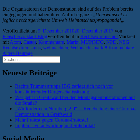
Die Organisatoren der Demonstration sind auf das Problem bereits
eingegangen und haben ihren Aufruf ergänzt: „
Unerwünscht ist
jegliche rechtsgerichtete Umwelt-Heimatschutzpropaganda!
„.
Veröffentlicht am
9. Dezember 2010
20. Dezember 2017
von
Fleischervorstadt-Blog
Veröffentlicht in
Rechtsextremismus
Markiert
mit
Atom
,
Castor
,
Kommentare
,
Markt
,
MUPINFO
,
NPD
,
NSG
,
Rechtsextremismus
,
weihnachten
,
Weihnachtsmarkt
8 Kommentare
Beitragsnavigation
Ältere Beiträge
Suchen
nach:
Neueste Beiträge
Rechte Trümmertruppe IBG zerlegt sich noch vor
konstituierender Bürgerschaftssitzung
Wer geht in Greifswald bei den Montagsdemonstrationen auf
die Straße?
„Wir fordern ein Nürnberg 2.0“ —Redebeitrag einer Corona-
Demonstration in Greifswald
Mehr Protest gegen Corona-Proteste!
Impfen – Verantwortung und Solidarität!
Social Media