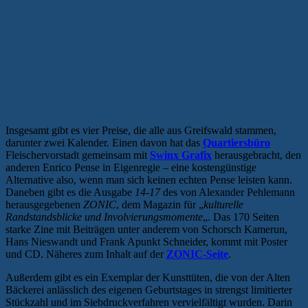
From Greifswald to Greifswald
Insgesamt gibt es vier Preise, die alle aus Greifswald stammen,
darunter zwei Kalender. Einen davon hat das
Quartiersbüro
Fleischervorstadt gemeinsam mit
Swinx Grafix
herausgebracht, den
anderen Enrico Pense in Eigenregie – eine kostengünstige
Alternative also, wenn man sich keinen echten Pense leisten kann.
Daneben gibt es die Ausgabe
14-17
des von Alexander Pehlemann
herausgegebenen
ZONIC
, dem Magazin für „
kulturelle
Randstandsblicke und Involvierungsmomente
„. Das 170 Seiten
starke Zine mit Beiträgen unter anderem von Schorsch Kamerun,
Hans Nieswandt und Frank Apunkt Schneider, kommt mit Poster
und CD. Näheres zum Inhalt auf der
ZONIC-Seite
.
Außerdem gibt es ein Exemplar der Kunsttüten, die von der Alten
Bäckerei anlässlich des eigenen Geburtstages in strengst limitierter
Stückzahl und im Siebdruckverfahren vervielfältigt wurden. Darin