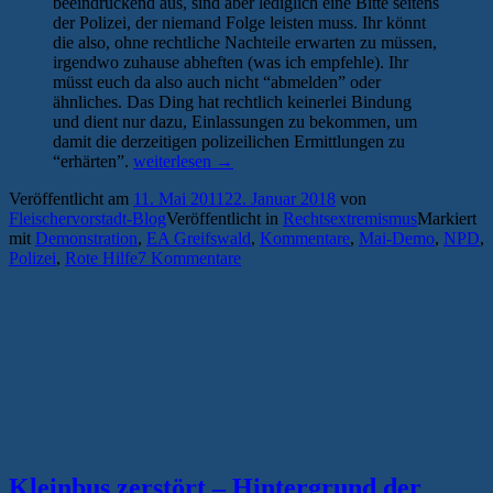
beeindruckend aus, sind aber lediglich eine Bitte seitens
der Polizei, der niemand Folge leisten muss. Ihr könnt
die also, ohne rechtliche Nachteile erwarten zu müssen,
irgendwo zuhause abheften (was ich empfehle). Ihr
müsst euch da also auch nicht “abmelden” oder
ähnliches. Das Ding hat rechtlich keinerlei Bindung
und dient nur dazu, Einlassungen zu bekommen, um
damit die derzeitigen polizeilichen Ermittlungen zu
„Aus
“erhärten”.
weiterlesen
→
aktuellem
Veröffentlicht am
11. Mai 2011
22. Januar 2018
von
Anlass:
Fleischervorstadt-Blog
Veröffentlicht in
Rechtsextremismus
Markiert
Sitzblockierer
mit
Demonstration
,
EA Greifswald
,
Kommentare
,
Mai-Demo
,
NPD
,
kriegen
Polizei
,
Rote Hilfe
7 Kommentare
Post
von
der
Polizei
*2x
Update*“
Kleinbus zerstört – Hintergrund der