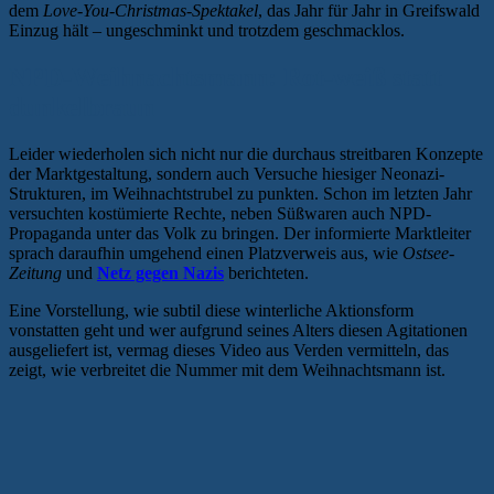
dem
Love-You-Christmas-Spektakel
, das Jahr für Jahr in Greifswald
Einzug hält – ungeschminkt und trotzdem geschmacklos.
NPD-Weihnachtsmann: Rot-weiß statt
dunkelbraun
Leider wiederholen sich nicht nur die durchaus streitbaren Konzepte
der Marktgestaltung, sondern auch Versuche hiesiger Neonazi-
Strukturen, im Weihnachtstrubel zu punkten. Schon im letzten Jahr
versuchten kostümierte Rechte, neben Süßwaren auch NPD-
Propaganda unter das Volk zu bringen. Der informierte Marktleiter
sprach daraufhin umgehend einen Platzverweis aus, wie
Ostsee-
Zeitung
und
Netz gegen Nazis
berichteten.
Eine Vorstellung, wie subtil diese winterliche Aktionsform
vonstatten geht und wer aufgrund seines Alters diesen Agitationen
ausgeliefert ist, vermag dieses Video aus Verden vermitteln, das
zeigt, wie verbreitet die Nummer mit dem Weihnachtsmann ist.