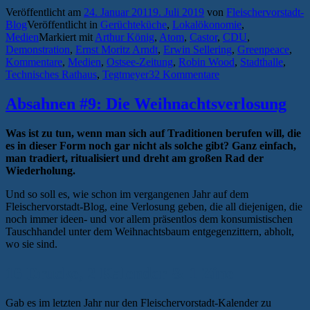
Veröffentlicht am
24. Januar 2011
9. Juli 2019
von
Fleischervorstadt-
Blog
Veröffentlicht in
Gerüchteküche
,
Lokalökonomie
,
Medien
Markiert mit
Arthur König
,
Atom
,
Castor
,
CDU
,
Demonstration
,
Ernst Moritz Arndt
,
Erwin Sellering
,
Greenpeace
,
Kommentare
,
Medien
,
Ostsee-Zeitung
,
Robin Wood
,
Stadthalle
,
Technisches Rathaus
,
Tegtmeyer
32 Kommentare
Absahnen #9: Die Weihnachtsverlosung
Was ist zu tun, wenn man sich auf Traditionen berufen will, die
es in dieser Form noch gar nicht als solche gibt? Ganz einfach,
man tradiert, ritualisiert und dreht am großen Rad der
Wiederholung.
Und so soll es, wie schon im vergangenen Jahr auf dem
Fleischervorstadt-Blog, eine Verlosung geben, die all diejenigen, die
noch immer ideen- und vor allem präsentlos dem konsumistischen
Tauschhandel unter dem Weihnachtsbaum entgegenzittern, abholt,
wo sie sind.
16 Drucke, 2 Kalender & 1 Zine
Gab es im letzten Jahr nur den Fleischervorstadt-Kalender zu