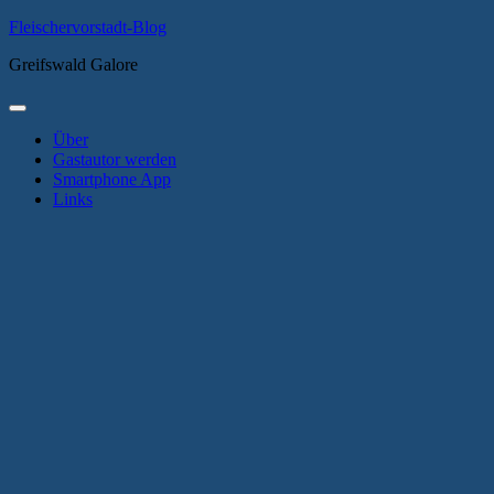
Zum
Fleischervorstadt-Blog
Inhalt
Greifswald Galore
springen
Primäres
Menü
Über
Gastautor werden
Smartphone App
Links