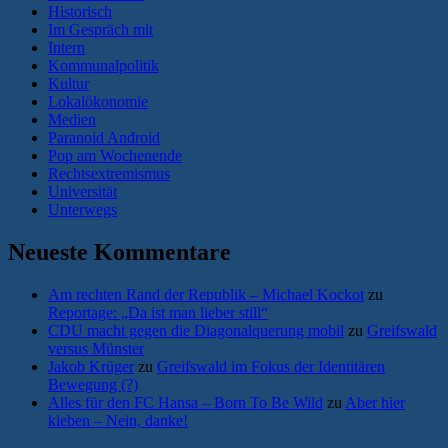
Historisch
Im Gespräch mit
Intern
Kommunalpolitik
Kultur
Lokalökonomie
Medien
Paranoid Android
Pop am Wochenende
Rechtsextremismus
Universität
Unterwegs
Neueste Kommentare
Am rechten Rand der Republik – Michael Kockot
zu
Reportage: „Da ist man lieber still“
CDU macht gegen die Diagonalquerung mobil
zu
Greifswald
versus Münster
Jakob Krüger
zu
Greifswald im Fokus der Identitären
Bewegung (?)
Alles für den FC Hansa – Born To Be Wild
zu
Aber hier
kleben – Nein, danke!