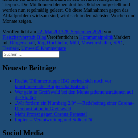
Tierpark. Die Mülltonnen bleiben dort bis Oktober aufgestellt und
werden nun regelmäßig geleert. Ob diese Maßnahmen gegen das
Abfallproblem wirksam sind, wird sich in den nächsten Wochen und
Monate zeigen.
Veröffentlicht am
22. Mai 2013
28. September 2020
von
Fleischervorstadt-Blog
Veröffentlicht in
Kommunalpolitik
Markiert
mit
Bürgerschaft
,
Jörg Hochheim
,
Müll
,
Museumshafen
,
SPD
,
Tierpark
,
Umwelt
5 Kommentare
Suchen
nach:
Neueste Beiträge
Rechte Trümmertruppe IBG zerlegt sich noch vor
konstituierender Bürgerschaftssitzung
Wer geht in Greifswald bei den Montagsdemonstrationen auf
die Straße?
„Wir fordern ein Nürnberg 2.0“ —Redebeitrag einer Corona-
Demonstration in Greifswald
Mehr Protest gegen Corona-Proteste!
Impfen – Verantwortung und Solidarität!
Social Media